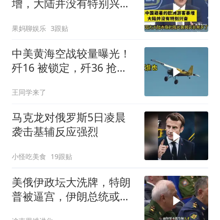
增，大陆并没有特别兴
奋！介文汲
果妈聊娱乐
3跟贴
中美黄海空战较量曝光！
歼16 被锁定，歼36 抢先
首飞，川普梦碎
王同学来了
马克龙对俄罗斯5日凌晨
袭击基辅反应强烈
小怪吃美食
19跟贴
美俄伊政坛大洗牌，特朗
普被逼宫，伊朗总统或下
台，普京有麻烦了