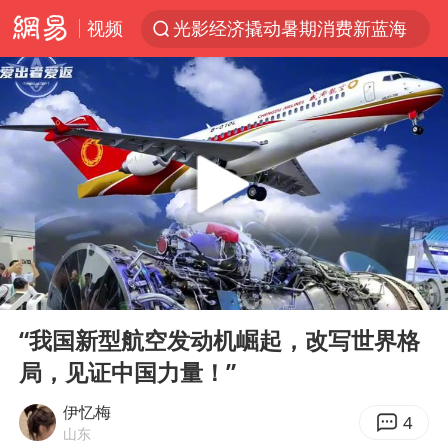
光影经济撬动暑期消费新蓝海
视频
“白海豚”逼近 上海危险区域已转移3.03万人
“伊斯兰版北约”出现
“白海豚”最新位置公布
外国游客的“中国游三件套”火了
上海大部迎大暴雨
以军士兵把枪口对准中国记者
白海豚在海上打了个结
00:00
22:16
2026年7月份居民消费价格同比上涨0.5%
Play
Ent
full
“我国新型航空发动机崛起，改写世界格
方桃子代言广告视频已下架
局，见证中国力量！”
浙江海域将现5到8米巨浪到狂浪
伊忆梅
4
辽宁省深化扫黑除恶专项斗争
山东