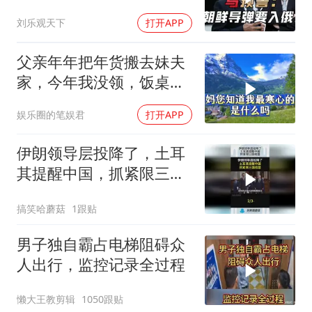
刘乐观天下
打开APP
父亲年年把年货搬去妹夫
家，今年我没领，饭桌上
儿子一句话全家沉默
娱乐圈的笔娱君
打开APP
伊朗领导层投降了，土耳
其提醒中国，抓紧限三国
结盟！
搞笑哈蘑菇
1跟贴
男子独自霸占电梯阻碍众
人出行，监控记录全过程
懒大王教剪辑
1050跟贴