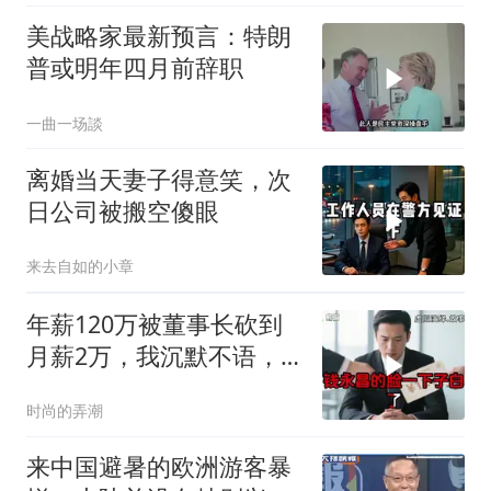
美战略家最新预言：特朗
普或明年四月前辞职
一曲一场談
离婚当天妻子得意笑，次
日公司被搬空傻眼
来去自如的小章
年薪120万被董事长砍到
月薪2万，我沉默不语，
当天竞品出12倍薪资挖走
时尚的弄潮
我
来中国避暑的欧洲游客暴