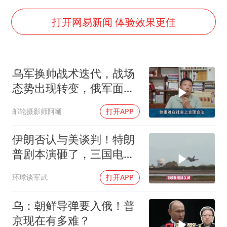
谢霆锋演唱会隔空祝王菲生日快乐
打开网易新闻 体验效果更佳
河南警方公开征集黑恶犯罪线索
WTT横滨冠军赛女单四强国乒占三席
浙江省发出今年第2号指挥长令
乌军换帅战术迭代，战场
一周大涨超7% 金价为何突然上涨
态势出现转变，俄军面临
严峻兵员压力
乐享全民健身 共筑健康中国
邮轮摄影师阿嗵
打开APP
伊朗否认与美谈判！特朗
普剧本演砸了，三国电话
打爆德黑兰表忠心
环球谈军武
打开APP
乌：朝鲜导弹要入俄！普
京现在有多难？