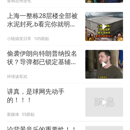
途南思维进化
上海一整栋28层楼全部被
水泥封死.b看完你就明白
了..s
小陆搞笑日常
105跟贴
偷袭伊朗向特朗普纳投名
状？导弹都已锁定基辅才
火速道歉，泽连斯基这场
环球谈军武
豪赌到底有多疯？
讲真，是球网先动手
的！！！
新媒体
55跟贴
论背景音乐的重要性！！