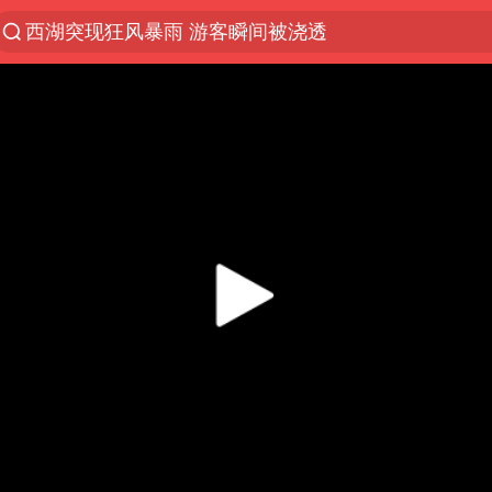
西湖突现狂风暴雨 游客瞬间被浇透
河南重大刑事案嫌疑人落网
马克·艾伦退出斯诺克中国公开赛
视频丨中国东方电气集团原党组副书记、董事宋致远
金饰克价一夜涨回1300元
梁家辉：到内地拍戏不是北上是回归
白海豚将正面袭击贯穿浙江
酒店回应车内过夜被收150元
牛津大学一纸声明甩不了锅
新疆景区自驾服务费改为按车收费
香港宏福苑火灾或由烟头引起