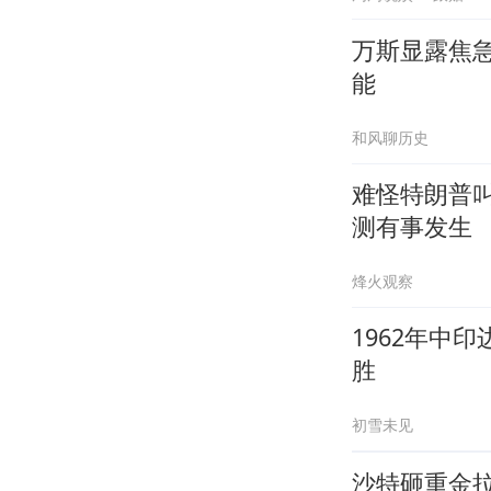
万斯显露焦
能
和风聊历史
难怪特朗普
测有事发生
烽火观察
1962年中
胜
初雪未见
沙特砸重金