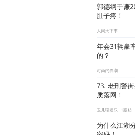
郭德纲于谦2
肚子疼！
人间天下事
年会31辆
的？
时尚的弄潮
73. 老刑
质落网！
玉儿聊娱乐
1跟贴
为什么江湖分
密码！