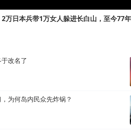
浙江台州《告全体市民书》
西贝创始人贾国龙押注鲜羊赛道
2万日本兵带1万女人躲进长白山，至今77
“不怕六爷挂得多 就怕六爷挂一颗”
董璇小酒窝朵朵为佟丽娅庆生
36岁男演员成景区NPC后人气爆棚
人民的健康、体质、幸福一脉相承
终于改名了
习，为何岛内民众先炸锅？