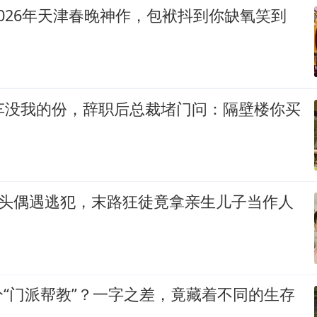
026年天津春晚神作，包袱抖到你缺氧笑到
豪车没我的份，辞职后总裁堵门问：隔壁楼你买
警街头偶遇逃犯，末路狂徒竟拿亲生儿子当作人
“门派帮教”？一字之差，竟藏着不同的生存