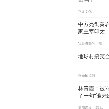
飞龙文化
中方亮剑黄
家主宰印太
我是孤独的小船
地球村搞笑
浮光惊掠影
林青霞：被骂
了一句“谁来
周周说娱
1跟贴