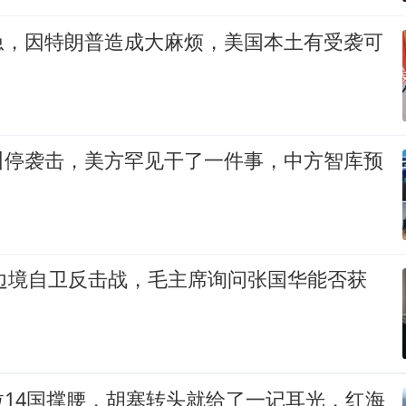
急，因特朗普造成大麻烦，美国本土有受袭可
叫停袭击，美方罕见干了一件事，中方智库预
印边境自卫反击战，毛主席询问张国华能否获
拉14国撑腰，胡塞转头就给了一记耳光，红海