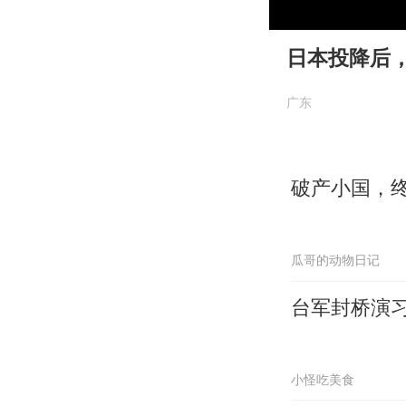
00:00
Play
日本投降后，
广东
破产小国，
瓜哥的动物日记
台军封桥演
小怪吃美食