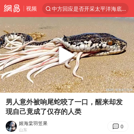
视频
中方回应是否开采太平洋海底稀土资源
以“新”破局 首发经济点亮城市消费活力
台风白海豚进入48小时警戒线
佛得角门将亮相智利俱乐部主场
看守所辅警收受10万获刑1年
宇树科技发行价格150.80元/股
CIA被曝已秘密设立古巴工作组
00:00
33:28
泰国一女公务员妆容引争议 本人回应
Play
Ent
full
U17国足1分钟轰2球
男人意外被响尾蛇咬了一口，醒来却发
现自己竟成了仅存的人类
宇树科技王兴兴身家有望超200亿元
中国养老床位“三连降”
姬海棠羽笠果
0
山东