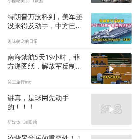
小怪吃美食
1跟贴
特朗普万没料到，美军还
没来得及动手，中方已经
和胡塞武装谈妥了
趣味萌宠的日常
南海禁航5天19小时，菲
方递图纸，解放军反制组
合拳已到位
吴王旅行ing
讲真，是球网先动手
的！！！
新媒体
39跟贴
论背景音乐的重要性！！