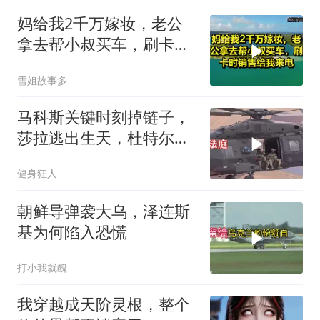
妈给我2千万嫁妆，老公
拿去帮小叔买车，刷卡时
销售给我来电！
雪姐故事多
马科斯关键时刻掉链子，
莎拉逃出生天，杜特尔特
家族稳了
健身狂人
朝鲜导弹袭大乌，泽连斯
基为何陷入恐慌
打小我就醜
我穿越成天阶灵根，整个