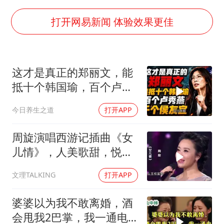
台风白海豚影响中国已成定局
外交部发言人就广岛核爆81周年等答记者问
打开网易新闻 体验效果更佳
贵州轮胎子公司获美国退税8136万
吉林一“温度计大楼”读数爆表
这才是真正的郑丽文，能
多地要求领导干部带头休假
抵十个韩国瑜，百个卢秀
80后女柜员逆袭成4200亿银行副行长
燕，千个侯友宜
今日养生之道
打开APP
女子利用漏洞0元薅走3000多件家电
奋进开新局 实干挑大梁
周旋演唱西游记插曲《女
儿情》，人美歌甜，悦耳
舒心！
文理TALKING
打开APP
婆婆以为我不敢离婚，酒
会甩我2巴掌，我一通电