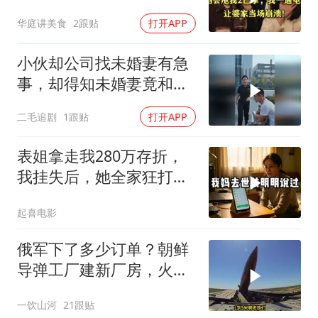
话让婆家当场懵了
华庭讲美食
2跟贴
打开APP
小伙却公司找未婚妻有急
事，却得知未婚妻竟和别
人订婚！
二毛追剧
1跟贴
打开APP
表姐拿走我280万存折，
我挂失后，她全家狂打
200个电话
起喜电影
俄军下了多少订单？朝鲜
导弹工厂建新厂房，火星
11让乌军印象深刻
一饮山河
21跟贴