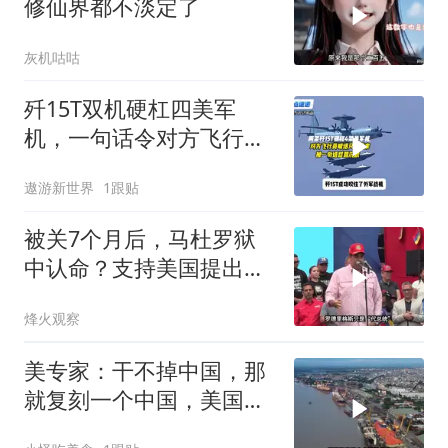
修仙界都不淡定了
灰机咕咕
歼15T双机硬杠四美军
机，一句话令对方飞行员
无言以对
遨游新世界
1跟贴
被关7个月后，马杜罗狱
中认命？支持美国提出的
主张，委风向已变
烽火观察
美专家：干不掉中国，那
就复刻一个中国，美国看
上了这两个国家