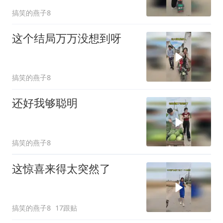
搞笑的燕子8
这个结局万万没想到呀
搞笑的燕子8
还好我够聪明
搞笑的燕子8
这惊喜来得太突然了
搞笑的燕子8
17跟贴