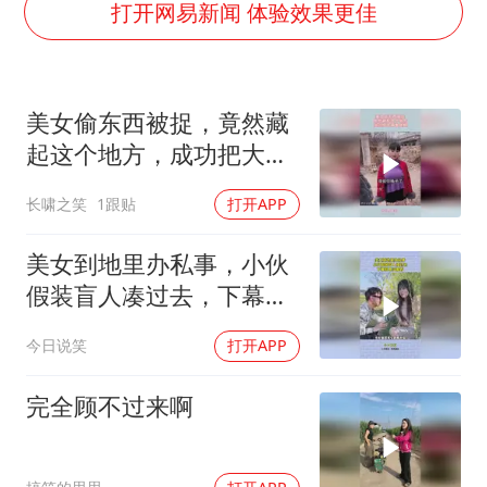
国乒连续两站无缘冠军
打开网易新闻 体验效果更佳
5万小车卖不动 微型代步车集体遇冷
湖北启动重大气象灾害三级应急响应
美女偷东西被捉，竟然藏
白海豚路径图
起这个地方，成功把大哥
周星驰妈妈现身香港首映礼
看傻眼
长啸之笑
1跟贴
打开APP
56岁刘奕君跟13岁女儿合跳
大疆错失宇树
美女到地里办私事，小伙
从科技创新看开局起步的时与势
假装盲人凑过去，下幕根
本没眼看
今日说笑
打开APP
完全顾不过来啊