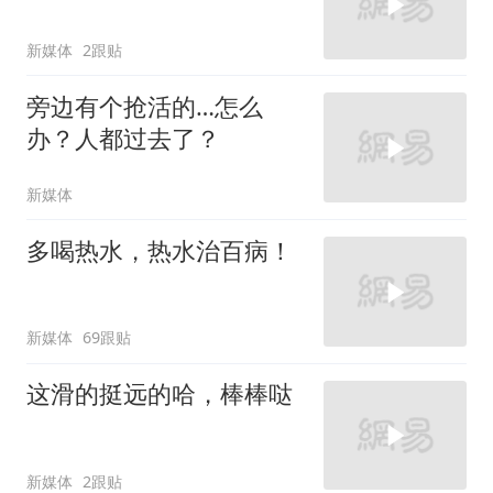
新媒体
2跟贴
旁边有个抢活的…怎么
办？人都过去了？
新媒体
多喝热水，热水治百病！
新媒体
69跟贴
这滑的挺远的哈，棒棒哒
新媒体
2跟贴