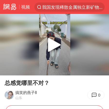
视频
我国发现稀散金属独立新矿物——乌斯河锗矿
台风“白海豚”登陆 各地各部门全力应对
部分银行上调存款利率
小沈阳加盟《披荆斩棘》
新疆生产建设兵团生态环境局原局长被查
朱一龙的鼻子怎么了
上海暴雨已致多处积水
00:00
00:14
三预警齐发 11个省份有大到暴雨
Play
Ent
full
上海地铁4条线路全线停运
总感觉哪里不对？
上海鼓励居家办公
搞笑的燕子8
0
山东
4.2平卫生间补漏注胶花1.55万