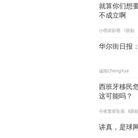
就算你们想要
不成立啊
小萌讲影视
1跟贴
华尔街日报
诚阅ChengYue
西班牙移民
这可能吗？
今夜繁星坠落
8跟
讲真，是球