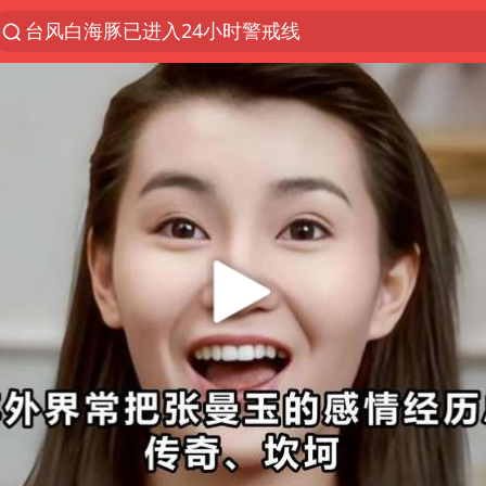
台风白海豚已进入24小时警戒线
“电影+”如何激发千亿级消费新活力？
泉州市委书记张毅恭被查
秘鲁和墨西哥宣布恢复外交关系
沙特土耳其巴基斯坦签署共同防务协议
多地严查未成年飙车炸街
泰国校园枪击事件已致8死30余伤
中医教你一招提升气血
上海：台风白海豚或将带来龙卷风
全球首个长时储能一体化产业园量产
四川宜宾市高县4.9级地震致1人死亡