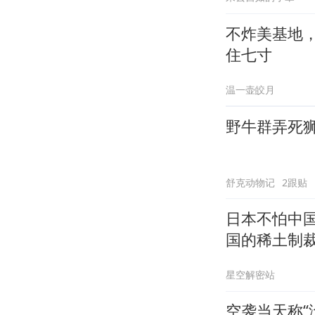
不炸美基地
住七寸
温一壶皎月
野牛群弄死
舒克动物记
2跟贴
日本不怕中
国的稀土制
星空解密站
空袭当天称“