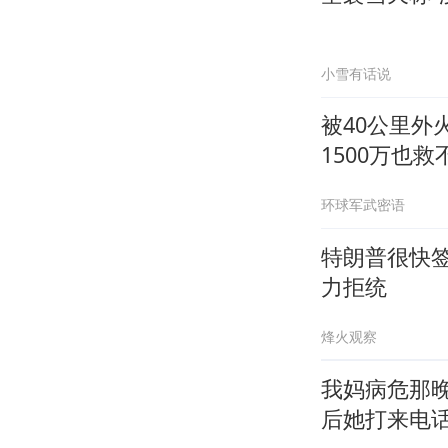
小雪有话说
被40公里
1500万也救
环球军武密语
特朗普很快签
力拒统
烽火观察
我妈病危那
后她打来电