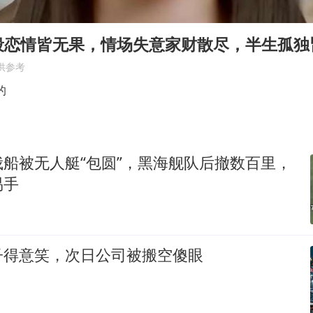
胜宏科技：股票交易异常波动
老中医：立秋后养心是关键
段恋情皆无果，情场失意家财散尽，半生孤独
未成年顶特警车烧胎被罚
供参考
我国外贸延续良好增长态势
的
东航：国内客票提前14天免费退改
欧阳娜娜窦靖童好搭
船被无人艇“包圆”，黑海舰队后撤数百里，
河南将重点打击十类新型黑恶犯罪
易手
夯实基础开新局
子得意笑，次日公司被搬空傻眼