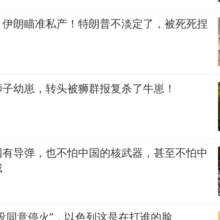
，伊朗瞄准私产！特朗普不淡定了，被死死捏
狮子幼崽，转头被狮群报复杀了牛崽！
国有导弹，也不怕中国的核武器，甚至不怕中
裁
没同意停火”，以色列这是在打谁的脸