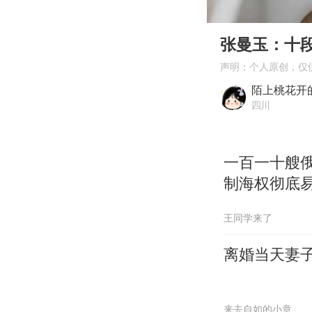
00:00
Play
张曼玉：十
声明：个人原创，仅
陌上桃花开
四川
一百一十艘俄
制海权彻底
王同学来了
离婚当天妻
来去自如的小章