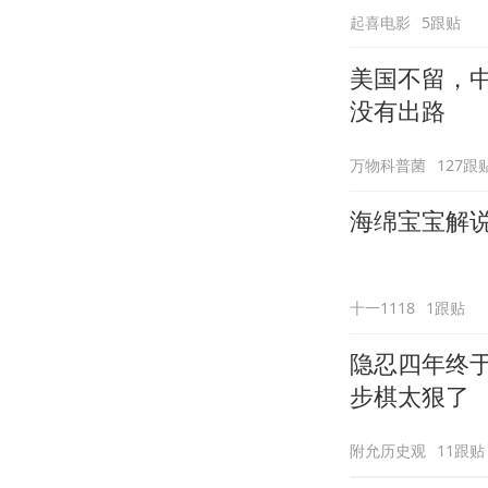
起喜电影
5跟贴
美国不留，中
没有出路
万物科普菌
127跟
海绵宝宝解说
十一1118
1跟贴
隐忍四年终
步棋太狠了
附允历史观
11跟贴