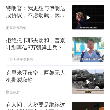
特朗普：我更想与伊朗达
成协议，不愿动武，因为
那会有人丧生
把喜欢都给他
拒绝托卡耶夫劝和，普京
计划再借3万朝鲜士兵？
泽连斯基处境不妙
北京大学王勇教授
克里米亚夜空，两架无人
机撕裂寂静
聚焦幕后
有人问，大鹅要是继续这