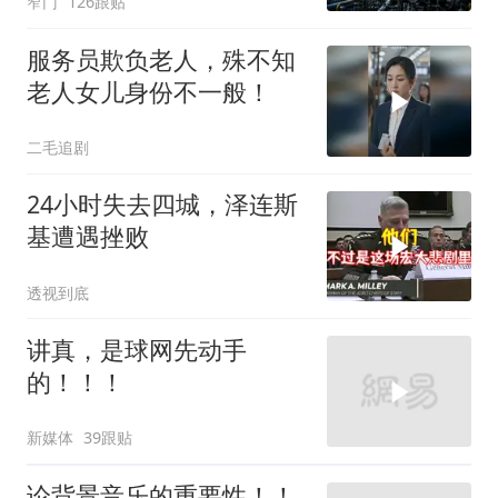
窄门
126跟贴
服务员欺负老人，殊不知
老人女儿身份不一般！
二毛追剧
24小时失去四城，泽连斯
基遭遇挫败
透视到底
讲真，是球网先动手
的！！！
新媒体
39跟贴
论背景音乐的重要性！！