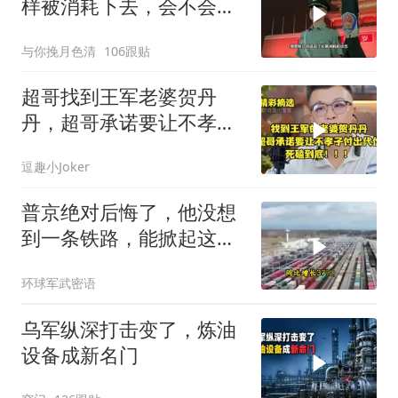
样被消耗下去，会不会灭
亡？
与你挽月色清
106跟贴
超哥找到王军老婆贺丹
丹，超哥承诺要让不孝子
付出代价，死磕到底
逗趣小Joker
普京绝对后悔了，他没想
到一条铁路，能掀起这么
大的风浪，中亚格局彻底
环球军武密语
改写
乌军纵深打击变了，炼油
设备成新名门