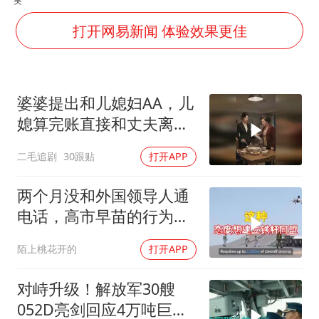
OpenAI为免费用户升级GPT-5.6 Luna
船舶避风项目停工 多地全力防台风
打开网易新闻 体验效果更佳
我国编制完成新版全月地质图
“深圳地面沉降致车辆损坏”不实
婆婆提出和儿媳妇AA，儿
男子结婚8年发现3个女儿均非亲生
媳算完账直接和丈夫离
奋进开新局 实干挑大梁
婚！
二毛追剧
30跟贴
打开APP
两个月没和外国领导人通
电话，高市早苗的行为让
日本媒体不解
陌上桃花开的
打开APP
对峙升级！解放军30艘
052D亮剑回应4万吨巨舰