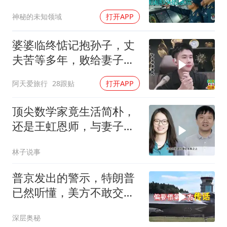
挑衅
神秘的未知领域
打开APP
婆婆临终惦记抱孙子，丈
夫苦等多年，败给妻子的
隐瞒，官官怒怼！
阿天爱旅行
28跟贴
打开APP
顶尖数学家竟生活简朴，
还是王虹恩师，与妻子合
照慈眉善目
林子说事
普京发出的警示，特朗普
已然听懂，美方不敢交出
乌方最需之物
深层奥秘