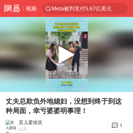
视频
Meta被判支付5.67亿美元
台风白海豚逼近 暴雨大暴雨来袭
47岁妈妈突然产女 26岁女儿：很震惊
阿根廷足协发文力挺因凡蒂诺
中国稀土盘中涨停
A股开盘：民爆、CPO等概念走强
日本广岛民众举行游行反对政府行径
00:00
00:12
21楼高空抛物嫌疑人被拘留
Play
Ent
full
男子杀人后逃进深山21年活得像野人
丈夫总欺负外地媳妇，没想到终于到这
种局面，幸亏婆婆明事理！
日韩股市高开跳水 SK海力士下挫转跌
台风白海豚最新路径研判来了
昊儿爱搞笑
1
山东