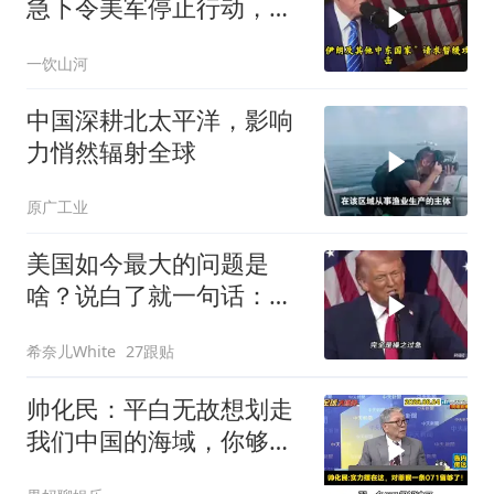
急下令美军停止行动，他
认清了残酷的现实！
一饮山河
中国深耕北太平洋，影响
力悄然辐射全球
原广工业
美国如今最大的问题是
啥？说白了就一句话：战
略连贯性太差！
希奈儿White
27跟贴
帅化民：平白无故想划走
我们中国的海域，你够格
吗？