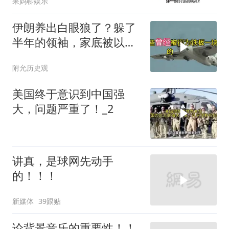
果妈聊娱乐
伊朗养出白眼狼了？躲了
半年的领袖，家底被以色
列摸得一干二净
附允历史观
美国终于意识到中国强
大，问题严重了！_2
讲真，是球网先动手
的！！！
新媒体
39跟贴
论背景音乐的重要性！！