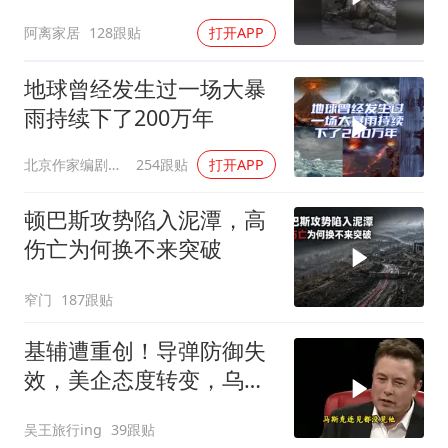
成一场拆城游戏
阿离家居
128跟贴
打开APP
地球曾经发生过一场大暴
雨持续下了200万年
北京作家编剧肥猪满圈
254跟贴
打开APP
顿巴斯攻势陷入泥潭，高
伤亡为何换不来突破
窄门
187跟贴
基辅遭重创！导弹防御失
效，美企态度转变，乌处
境艰难
吴王旅行ing
39跟贴