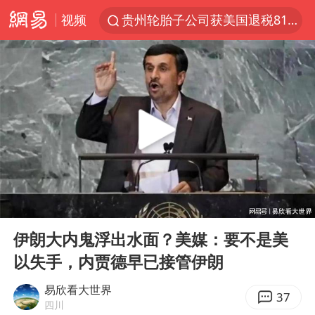
视频
贵州轮胎子公司获美国退税8136万
中方回应是否开采太平洋海底稀土资源
外交部发言人就广岛核爆81周年等答记者问
昆明石林火把节
台风白海豚影响中国已成定局
我国编制完成新版全月地质图
胡塞武装袭扰红海航运行动升级
00:00
05:35
郑国霖回应去景区上班被保安拦下
Play
Ent
full
80后女柜员逆袭成4200亿银行副行长
伊朗大内鬼浮出水面？美媒：要不是美
以失手，内贾德早已接管伊朗
感觉全东北都在等7号
扎哈罗娃批广岛市长不提美国原子弹
易欣看大世界
37
四川