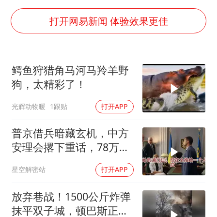
泰国一女公务员妆容引争议 本人回应
多地要求领导干部带头休假
打开网易新闻 体验效果更佳
女子利用漏洞0元薅走3000多件家电
村民谈“梅姨”：叫的其实是“媒姨”
鳄鱼狩猎角马河马羚羊野
关之琳否认与27岁模特的恋情
狗，太精彩了！
奋进开新局 实干挑大梁
光辉动物暖
1跟贴
打开APP
普京借兵暗藏玄机，中方
安理会撂下重话，78万件
武器去向成谜
星空解密站
打开APP
放弃巷战！1500公斤炸弹
抹平双子城，顿巴斯正变