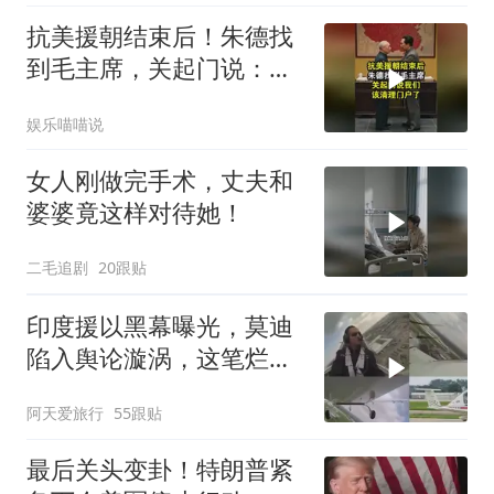
抗美援朝结束后！朱德找
到毛主席，关起门说：我
们该清理门户了
娱乐喵喵说
女人刚做完手术，丈夫和
婆婆竟这样对待她！
二毛追剧
20跟贴
印度援以黑幕曝光，莫迪
陷入舆论漩涡，这笔烂账
如何收场
阿天爱旅行
55跟贴
最后关头变卦！特朗普紧