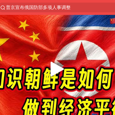
普京宣布俄国防部多项人事调整
服务提质，内需扩容有保障
公职人员被举报在职校开餐厅超市
《给阿嬷的情书》在越南首映
反制美国！中方公布5项措施
嘲讽周星驰无儿女没朋友 李修贤道歉
华为新款折叠屏电脑24999元起
长安航空通报旅客所带充电宝自燃：航班备降武汉，
你常吃的兰州拉面要改名了
“煎饼叔叔”张建武离世
一枚俄导弹都没击落 泽连斯基发声