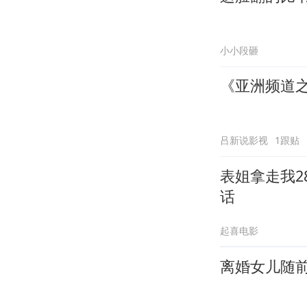
小小段砸
《亚洲频道
吕新说影视
1跟贴
表姐拿走我2
话
起喜电影
离婚女儿随前