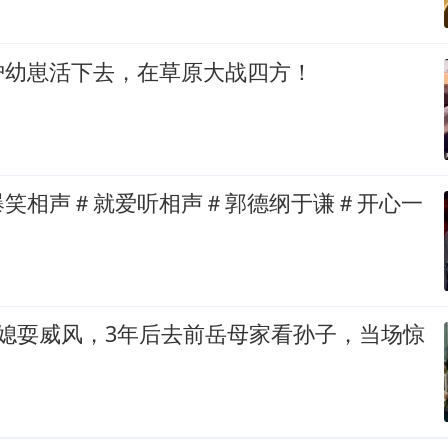
护幼崽活下去，在草原大战四方！
爆笑相声＃就爱听相声＃郭德纲于谦＃开心一
儿媳耍威风，3年后去前岳母家看孙子，当场惊