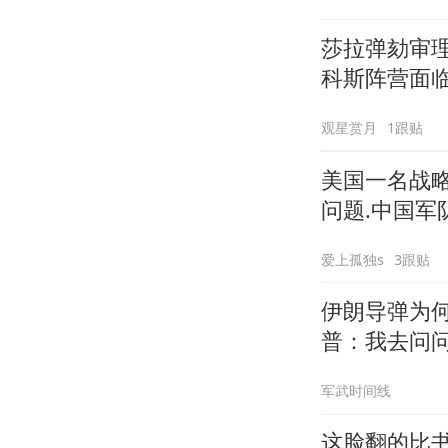
莎拉弹劾审
科斯阵营面
观星赏月
1跟贴
美国一名战
问题.中国军
爱上孤独s
3跟贴
伊朗导弹为
普：我去问
军武时间线
这脸翻的比