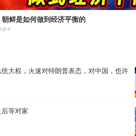
媒体谈法院认为“老登”属年龄贬损
妻子举报高管丈夫涉嫌重婚案进展
，朝鲜是如何做到经济平衡的
马斯克回应一个月亏掉2.45万亿
供参考
尊界V800/V680上市1小时大定2115台
演唱会音乐总监回应周杰伦私生子传闻
外交部：坚决反对日方抹黑指责中方
总统大权，火速对特朗普表态，对中国，也许
海南一编制教师岗出现高分断档考生
坚持党全面领导和党中央集中统一领导
之后等对家