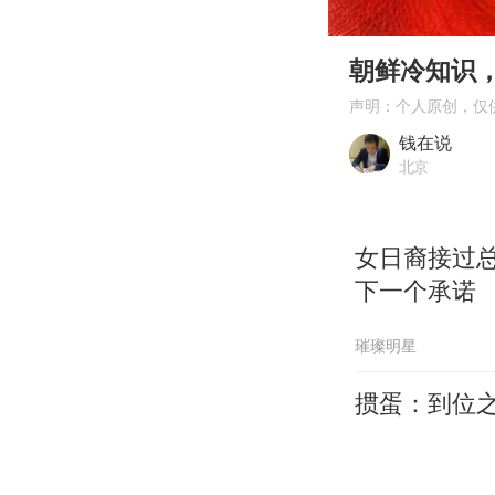
00:00
Play
朝鲜冷知识
声明：个人原创，仅
钱在说
北京
女日裔接过
下一个承诺
璀璨明星
掼蛋：到位