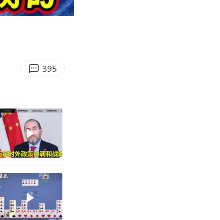
05:50
Enter
fullscreen
395