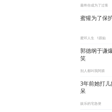
最终你成为了过客
蜜獾为了保
蜜环人生
1跟贴
郭德纲于谦
笑
别人都叫我阿腈
3年前她打
呆
娱乐的宅急便