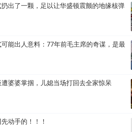
式扔出了一颗，足以让华盛顿震颤的地缘核弹
式可能出人意料：77年前毛主席的奇谋，是最
饭遭婆婆掌掴，儿媳当场打回去全家惊呆
网先动手的！！！