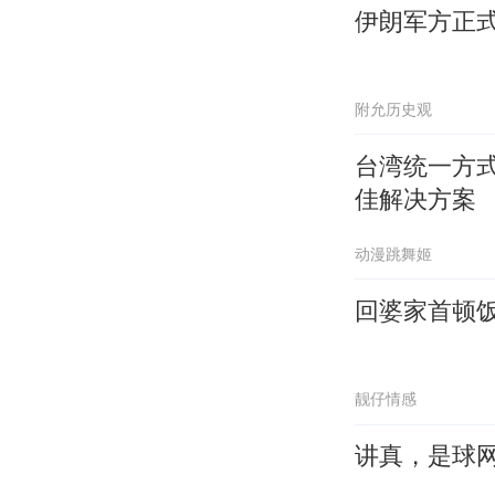
伊朗军方正
附允历史观
台湾统一方
佳解决方案
动漫跳舞姬
回婆家首顿
靓仔情感
讲真，是球