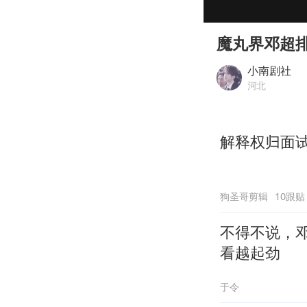
00:00
Play
魔丸界邓超
小南剧社
河北
解释权归面
狗圣哥剪辑
10跟贴
不得不说，
看越起劲
于令