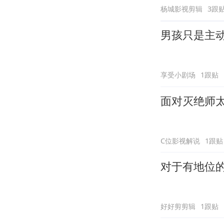
杨城影视剪辑
3跟
男孩只是主
享受小剧场
1跟贴
面对灭绝师
C位影视解说
1跟贴
对于有地位
好好剪剪辑
1跟贴