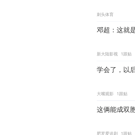
刺头体育
邓超：这就
新大陆影视
1跟贴
学会了，以
大嘴观影
1跟贴
这俩能成双
肥罗爱追剧
1跟贴