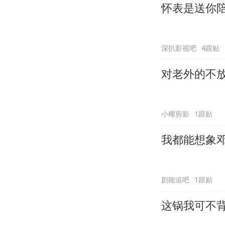
怀表是送你
深扒影视吧
4跟贴
对老外的不
小椰剪影
1跟贴
我都能想象
剧能追吧
1跟贴
这锅我可不