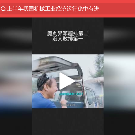
上半年我国机械工业经济运行稳中有进
台风白海豚加强
官方通报教师招聘笔试前13名被淘汰
国防部回应日本试射“战斧”导弹
广东雷州通报特教老师招聘违规事件
A股三大股指收涨
“立秋的第一杯奶茶”又爆单了
泰国校园枪击案死亡人数升至7人
泰国枪击案凶手先杀祖父母后行凶
宇树科技中一签需缴款7.54万元
国防部：坚决反制任何闹海挑衅图谋