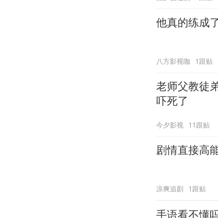
他真的练成
八方影视咖
1跟贴
老师父教徒
吓死了
今夕影视
11跟贴
剧情直接高
凉爽追剧
1跟贴
手语看不懂