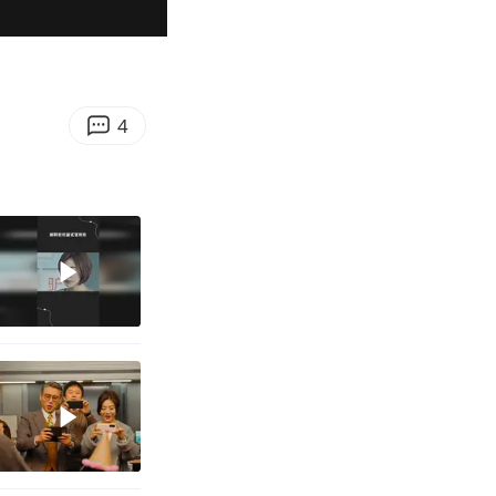
00:23
Enter
fullscreen
4