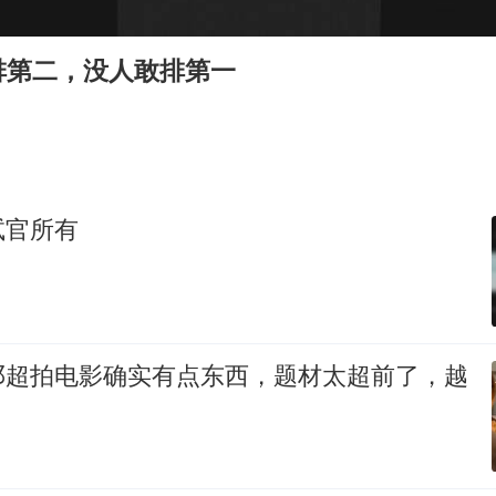
四川宜宾市高县发生4.9级地震
台湾海峡南口北上船舶实施交通管制
排第二，没人敢排第一
“新疆阿勒泰八月能滑雪”不实
江苏发布台风蓝色预警
向鹏0-3不敌张本智和
今日立秋你咬秋了吗
试官所有
东方之约 相约未来
邓超拍电影确实有点东西，题材太超前了，越