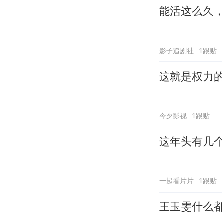
能活这么久
影子追剧社
1跟贴
这就是权力
今夕影视
1跟贴
这年头有几
一起看片片
1跟贴
王玉雯什么