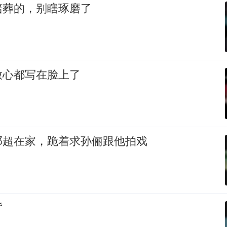
陪葬的，别瞎琢磨了
放心都写在脸上了
邓超在家，跪着求孙俪跟他拍戏
背