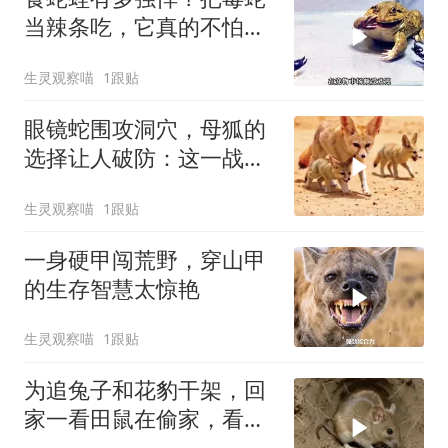
当辣条吃，它真的不怕蛇
毒吗？
生灵观察喵
1跟贴
眼镜蛇围攻洞穴，母狐的
选择让人破防：这一战，
没有退路
生灵观察喵
1跟贴
一身硬甲闯荒野，穿山甲
的生存智慧太惊艳
生灵观察喵
1跟贴
为追兔子和花豹干架，回
家一看田鼠在偷家，看平
头姐如何应对