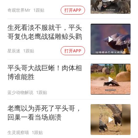
应得
奇观世界Mr
1跟贴
打开APP
生死看淡不服就干，平头
哥复仇老鹰战猛雕鲸头鹳
星辰迷
1跟贴
打开APP
平头哥大战巨蜥！肉体相
博谁能胜
蓝少动物解说
1跟贴
老鹰以为弄死了平头哥，
回巢一看当场崩溃
生灵观察喵
1跟贴