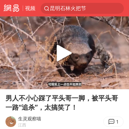
视频
昆明石林火把节
胡塞武装袭扰红海航运行动升级
我国编制完成新版全月地质图
台风白海豚即将进入48小时警戒线
官方回应献血屋不让市民入内躲雨
郑国霖回应去景区上班被保安拦下
80后女柜员逆袭成4200亿银行副行长
00:00
02:26
感觉全东北都在等7号
Play
Ent
full
扎哈罗娃批广岛市长不提美国原子弹
男人不小心踩了平头哥一脚，被平头哥
一路“追杀”，太搞笑了！
女子利用漏洞0元薅走3000多件家电
关之琳否认与27岁模特的恋情
生灵观察喵
1
江西