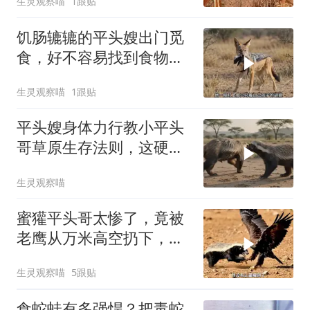
生灵观察喵
1跟贴
饥肠辘辘的平头嫂出门觅
食，好不容易找到食物，
却被胡狼打劫
生灵观察喵
1跟贴
平头嫂身体力行教小平头
哥草原生存法则，这硬核
操作颠覆认知
生灵观察喵
蜜獾平头哥太惨了，竟被
老鹰从万米高空扔下，落
入鳄鱼圈
生灵观察喵
5跟贴
食蛇蛙有多强悍？把毒蛇