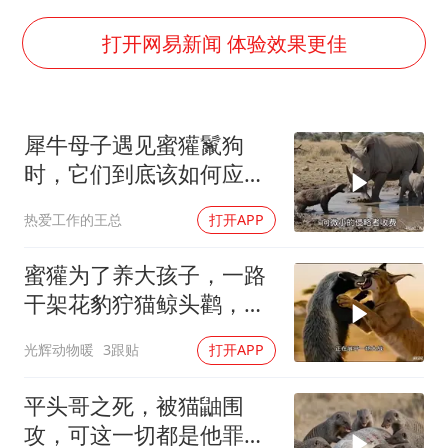
多地要求领导干部带头休假
中央气象台发布台风黄色预警
打开网易新闻 体验效果更佳
对话重庆地铁吐血女孩
中方回应日本广岛核爆81周年
犀牛母子遇见蜜獾鬣狗
奋进开新局 实干挑大梁
时，它们到底该如何应
对？
热爱工作的王总
打开APP
蜜獾为了养大孩子，一路
干架花豹狞猫鲸头鹳，养
孩子太费妈了
光辉动物暖
3跟贴
打开APP
平头哥之死，被猫鼬围
攻，可这一切都是他罪有