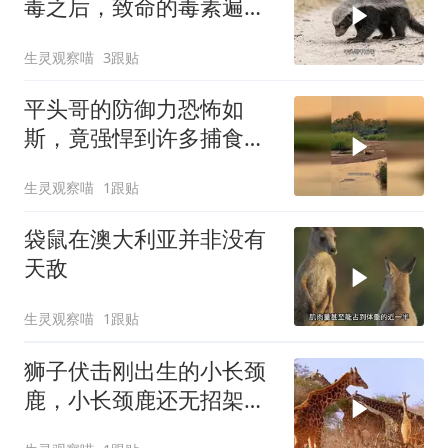
毒之后，致命的毒素遍布
全身，让它痛苦不堪
生灵观察喵
3跟贴
平头哥的防御力恐怖如
斯，竟强悍到许多捕食者
都毫无办法
生灵观察喵
1跟贴
袋鼠在澳大利亚并非没有
天敌
生灵观察喵
1跟贴
狮子伏击刚出生的小长颈
鹿，小长颈鹿还无招架之
力，太惨了