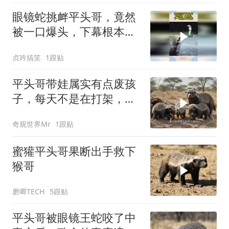
眼镜蛇挑衅平头哥，竟然
被一口爆头，下幕根本不
敢看
贞吟搞笑
1跟贴
平头哥带娃属实有点废孩
子，每天不是在打架，就
是在去往打架的路上
奇观世界Mr
1跟贴
蜜獾平头哥果断出手救下
猴哥
磨唧TECH
5跟贴
平头哥被眼镜王蛇咬了中