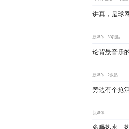
讲真，是球
新媒体
39跟贴
论背景音乐
新媒体
2跟贴
旁边有个抢
新媒体
多喝热水，