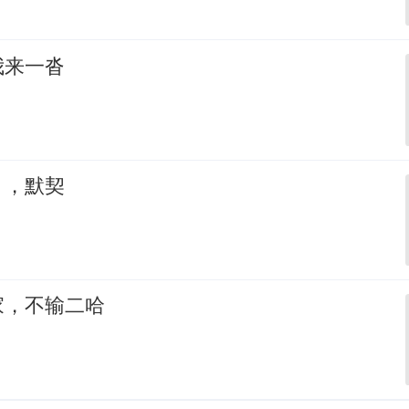
我来一沓
，，默契
家，不输二哈