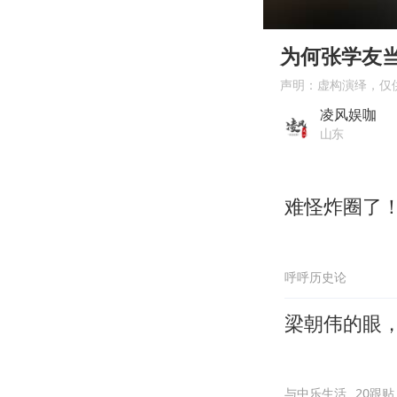
00:00
Play
为何张学友
声明：虚构演绎，仅
凌风娱咖
山东
难怪炸圈了！
呼呼历史论
梁朝伟的眼
与中乐生活
20跟贴