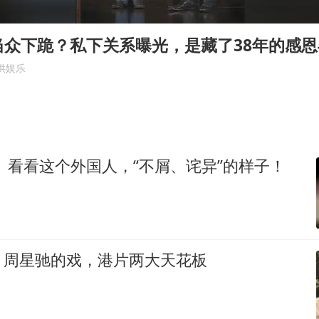
名创优品回应女子吐槽内裤质量差
秋天的第一杯奶茶到底有多火
当众下跪？私下关系曝光，是藏了38年的感
38岁演员求职万岁山NPC成功
供娱乐
国防部：中国军队坚决反制任何闹海挑衅图谋
我国外贸延续良好增长态势
夯实基础开新局
 看看这个外国人，“不屑、诧异”的样子！
，周星驰的戏，港片两大天花板