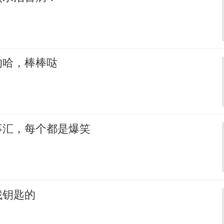
的哈，棒棒哒
事汇，每个都是爆笑
找钥匙的