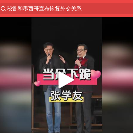
秘鲁和墨西哥宣布恢复外交关系
沙特土耳其巴基斯坦签署共同防务协议
中医教你一招提升气血
全球首个长时储能一体化产业园量产
四川宜宾市高县4.9级地震致1人死亡
胜宏科技：股票交易异常波动
U17国足点球大战淘汰河床晋级决赛
百花奖开幕式
日本试射“战斧”导弹，国防部回应
胡彦斌韩磊 谁帮谁
胡彦斌获《歌手2026》歌王