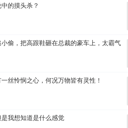
说中的摸头杀？
追小偷，把高跟鞋砸在总裁的豪车上，太霸气
有一丝怜悯之心，何况万物皆有灵性！
但是我想知道是什么感觉