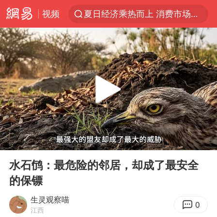
视频
夏日经济乘热而上 消费市场向新而行
哈马斯称坚持加沙停火协议路线图
浙江省甬江发生2026年第1号洪水
白海豚对华东华北影响会大于巴威
央视新主播李秋莹母校发文祝贺
独闯南太行的失联女生最后轨迹已确认
上门女婿出轨女邻居多年被判重婚罪
00:00
03:33
国足U17与阿森纳决赛取消 并列冠军
Play
Ent
full
浙江近300条预警生效中 今夜大部暴雨
水石鸻：最危险的邻居，却成了最安全
的保镖
香港刷新1884年以来最高气温纪录
上海全力守护市民“菜篮子”
生灵观察喵
0
江西