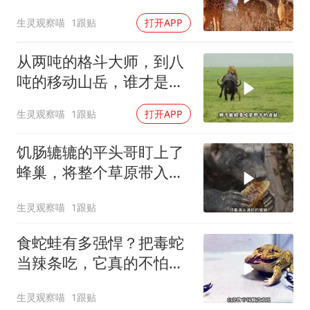
力，太惨了
生灵观察喵
1跟贴
打开APP
从两吨的格斗大师，到八
吨的移动山岳，谁才是动
物界的单挑之王？
生灵观察喵
1跟贴
打开APP
饥肠辘辘的平头哥盯上了
蜂巢，将整个草原带入了
无尽深渊
生灵观察喵
1跟贴
食蛇蛙有多强悍？把毒蛇
当辣条吃，它真的不怕蛇
毒吗？
生灵观察喵
1跟贴