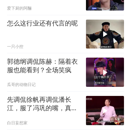
爱下厨的阿酾
怎么这行业还有代言的呢
一只小控
郭德纲调侃陈赫：隔着衣
服也能看到？全场笑疯
瓜哥的动物日记
先调侃徐帆再调侃潘长
江，服了冯巩的嘴，真
绝！
白日妄想家