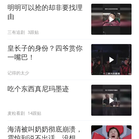
明明可以抢的却非要找理
由
三有追剧
3跟贴
皇长子的身份？四爷赏你
一嘴巴！
记得的太少
吃个东西真尼玛墨迹
麦粒看剧
14跟贴
海清被叫奶奶彻底崩溃，
震惊到说不出话，没想到