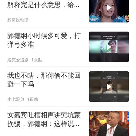
解释完是什么意思，给刘
仪伟吓成 鹌鹑了
辉哥说动漫
郭德纲小时候多可爱，打
弹弓多准
洛克爱追剧
1跟贴
我也不瞎，那你俩不能回
避一下吗
小七混剪
1跟贴
女嘉宾吐槽相声讲究坑蒙
拐骗，郭德纲：这样说就
没意思了！