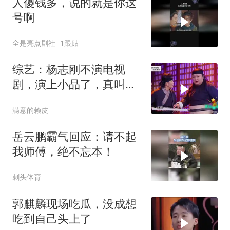
人傻钱多，说的就是你这
号啊
全是亮点剧社
1跟贴
综艺：杨志刚不演电视
剧，演上小品了，真叫人
笑不活了！
满意的赖皮
岳云鹏霸气回应：请不起
我师傅，绝不忘本！
刺头体育
郭麒麟现场吃瓜，没成想
吃到自己头上了