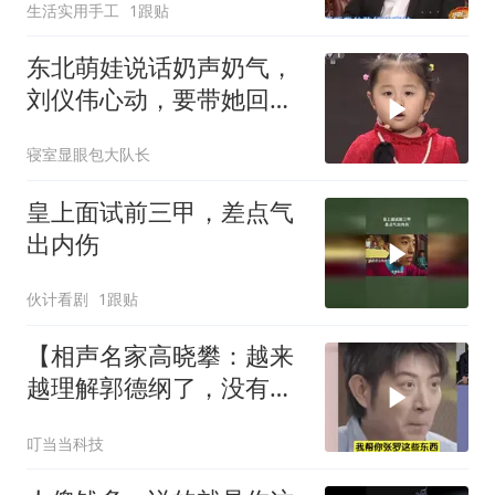
生活实用手工
1跟贴
东北萌娃说话奶声奶气，
刘仪伟心动，要带她回自
己家玩
寝室显眼包大队长
皇上面试前三甲，差点气
出内伤
伙计看剧
1跟贴
【相声名家高晓攀：越来
越理解郭德纲了，没有一
个独挡一面的徒弟
叮当当科技