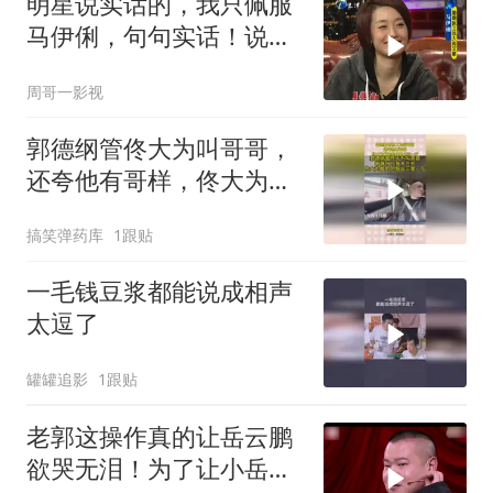
明星说实话的，我只佩服
马伊俐，句句实话！说到
郭德纲没法接话！
周哥一影视
郭德纲管佟大为叫哥哥，
还夸他有哥样，佟大为尴
尬的扣出三室一厅
搞笑弹药库
1跟贴
一毛钱豆浆都能说成相声
太逗了
罐罐追影
1跟贴
老郭这操作真的让岳云鹏
欲哭无泪！为了让小岳岳