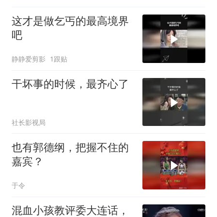
这才是做乞丐的最高境界
吧
静静爱剪影
1跟贴
干坏事的时候，最齐心了
社长影视局
也有郭德纲，把握不住的
嘉宾？
于令
混血小孩教评委大连话，