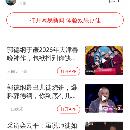
世界第1特鲁姆普斯诺克中国赛一轮游
1
四川
云南一男子胃中取出180颗铁钉
打开网易新闻 体验效果更佳
景区回应“麦积山石窟看完需2000元”
曹颖儿子首次演长剧
以军士兵把枪口对准中国记者
郭德纲于谦2026年天津春
全球最大级别运输船通过长江大桥
晚神作，包袱抖到你缺氧
笑到肚子疼！
奋力开创中国式现代化建设新局面
人间天下事
打开APP
郭德纲最丑儿徒烧饼，爆
料郭德纲，你到底有几个
师娘？
一口娱乐
打开APP
采访栾云平：虽说师徒如