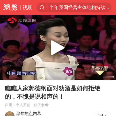
视频
上半年我国经营主体结构持续优化
《披荆斩棘2026》阵容官宣
陈幸同2比4张本美和 国乒双线丢冠
白海豚北上或致京津冀暴雨
美将每月供乌爱国者拦截导弹
新疆一婚礼线上邀请引热议
《龙餐馆》 冲奖
00:00
12:46
上门女婿出轨女邻居多年被判重婚罪
Play
Ent
full
香港刷新1884年以来最高气温纪录
瞧瞧人家郭德纲面对劝酒是如何拒绝
的，不愧是说相声的！
国足U17与阿森纳决赛取消 并列冠军
声明：个人原创，仅供参考
构建更高水平的全民健身公共服务体系
聚焦热点内幕