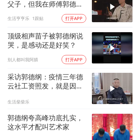
父子，但我在师傅郭德纲
家都不敢上厕所！
生活亨亨乐
1跟贴
打开APP
顶级相声苗子被郭德纲说
哭，是感动还是好笑？
别人都叫我阿腈
打开APP
采访郭德纲：疫情三年德
云社工资照发，就是因为
师徒如父子！
生活柴柴乐
郭德纲夸高峰功底扎实，
这水平才配叫艺术家