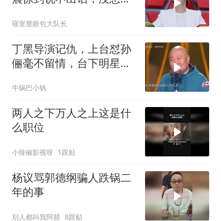
是一场乌龙
寝室显眼包大队长
丁黑导演记仇，上台怼孙
俪毫不留情，台下明星大
咖笑惨丨品质盛典
牛锅巴小钒
两人之下万人之上这是什
么职位
小辣椒影视呀
1跟贴
杨议骂郭德纲骗人跌锅二
年的事
别人都叫我阿腈
8跟贴