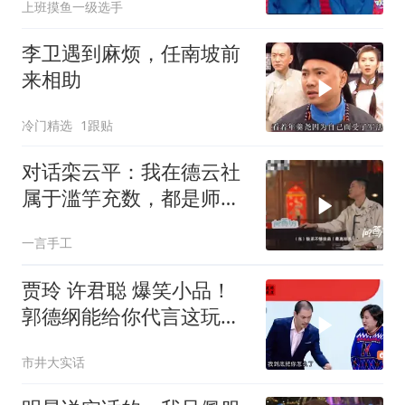
上班摸鱼一级选手
李卫遇到麻烦，任南坡前
来相助
冷门精选
1跟贴
对话栾云平：我在德云社
属于滥竽充数，都是师傅
郭德纲和师娘提拔
一言手工
贾玲 许君聪 爆笑小品！
郭德纲能给你代言这玩
意？只要给钱，他啥都干
市井大实话