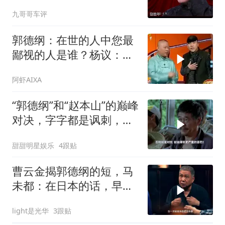
能上节目
九哥哥车评
郭德纲：在世的人中您最
鄙视的人是谁？杨议：是
郭德纲
阿虾AIXA
“郭德纲”和“赵本山”的巅峰
对决，字字都是讽刺，句
句都是经典
甜甜明星娱乐
4跟贴
曹云金揭郭德纲的短，马
未都：在日本的话，早就
完蛋了！
light是光华
3跟贴