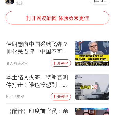
《欢迎来龙餐馆》口碑
32
北京
白海豚将正面袭击贯穿浙江
打开网易新闻 体验效果更佳
酒店回应车内过夜被收150元
杭州全市有序停课
商场现钱学森巨幅海报 负责人回应
伊朗想向中国采购飞弹？
乐享全民健身 共筑健康中国
帅化民点评：中国不可能
交付！
名人精选课堂
打开APP
本土陷入火海，特朗普叫
停打击！谁也没想到，中
方已完成南海布局
附允历史观
打开APP
（配音）印度前官员：亲