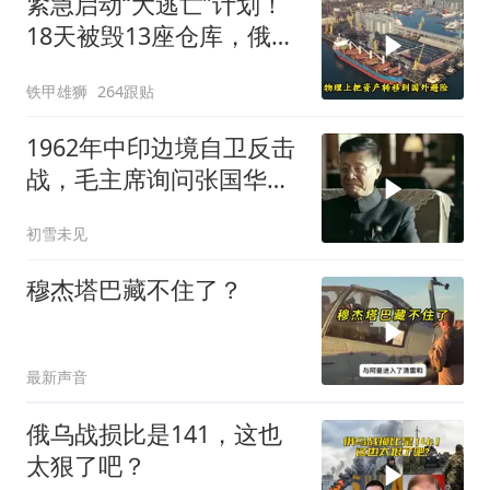
紧急启动“大逃亡”计划！
18天被毁13座仓库，俄电
商巨头被逼无奈，出此下
铁甲雄狮
264跟贴
策
1962年中印边境自卫反击
战，毛主席询问张国华能
否获胜
初雪未见
穆杰塔巴藏不住了？
最新声音
俄乌战损比是141，这也
太狠了吧？