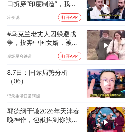
口拆穿“印度制造”，我们
只有组装能力，算不上真
冷夜说
打开APP
正的工业制造
#乌克兰老丈人因躲避战
争，投奔中国女婿，被眼
前城市繁荣震惊
崩坏星穹铁道
打开APP
8.7日：国际局势分析
（06）
记录生活日常阿蜴
郭德纲于谦2026年天津春
晚神作，包袱抖到你缺氧
笑到肚子疼！