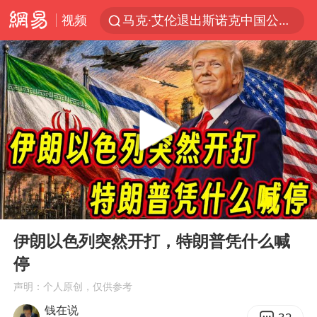
视频
马克·艾伦退出斯诺克中国公开赛
新疆优化调整景区内自驾服务费
上四休三，但降薪1000元，你接受吗？
央视新主播李秋莹孙亚鹏亮相
情侣平潭拍日出坠崖1死1伤
老挝国会主席赛宋蓬逝世
黄金牛市回来了吗
00:00
06:31
茅台部分直营店飞天茅台提价
Play
Ent
full
全民健身事业高质量发展
伊朗以色列突然开打，特朗普凭什么喊
停
台当局重金为“台独”织“皇帝新衣”
声明：个人原创，仅供参考
几元成本的AI广告导致千万市值蒸发
钱在说