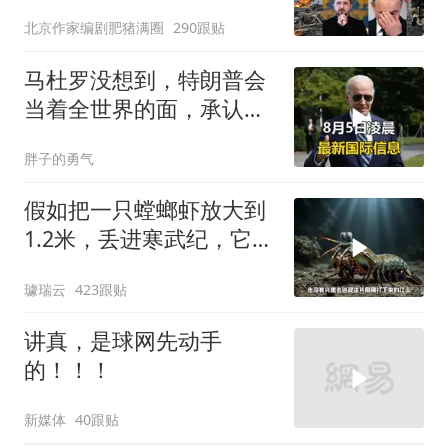
北京作家编剧肥猪满圈
290跟贴
马杜罗没想到，特朗普会
当着全世界的面，承认一
个众所周知的事实
胖子的勇气
假如把一只螳螂虾放大到
1.2米，丢进寒武纪，它能
战胜当代霸主吗
璩瑞云
423跟贴
讲真，是球网先动手
的！！！
新媒体
40跟贴