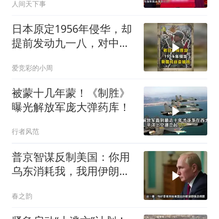
人间天下事
日本原定1956年侵华，却
提前发动九一八，对中国
是福是祸？
爱竞彩的小周
被蒙十几年蒙！《制胜》
曝光解放军庞大弹药库！
行者风范
普京智谋反制美国：你用
乌东消耗我，我用伊朗消
耗你
春之韵