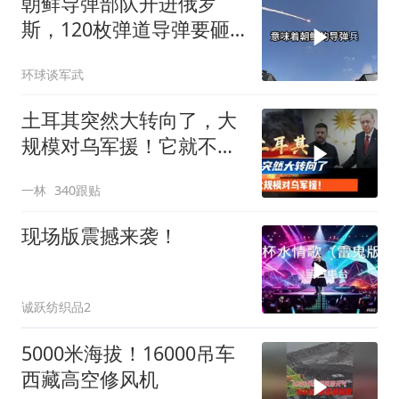
朝鲜导弹部队开进俄罗
斯，120枚弹道导弹要砸
向乌克兰
环球谈军武
土耳其突然大转向了，大
规模对乌军援！它就不怕
遭到俄军报复吗？
一林
340跟贴
现场版震撼来袭！
诚跃纺织品2
5000米海拔！16000吊车
西藏高空修风机