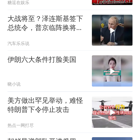
糖逗在娱乐
大战将至？泽连斯基签下
总统令，普京临阵换将，
俄军迎来大换血
汽车乐乐说
伊朗六大条件打脸美国
晓小说
美方做出罕见举动，难怪
特朗普下令停止攻击
热点一网打尽