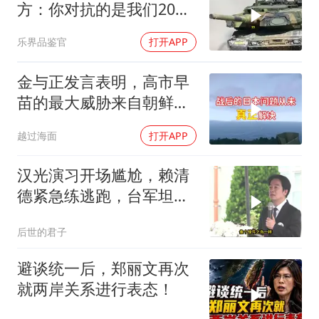
方：你对抗的是我们20年
的读书声
乐界品鉴官
打开APP
金与正发言表明，高市早
苗的最大威胁来自朝鲜，
不是中俄
越过海面
打开APP
汉光演习开场尴尬，赖清
德紧急练逃跑，台军坦克
掉零件
后世的君子
避谈统一后，郑丽文再次
就两岸关系进行表态！