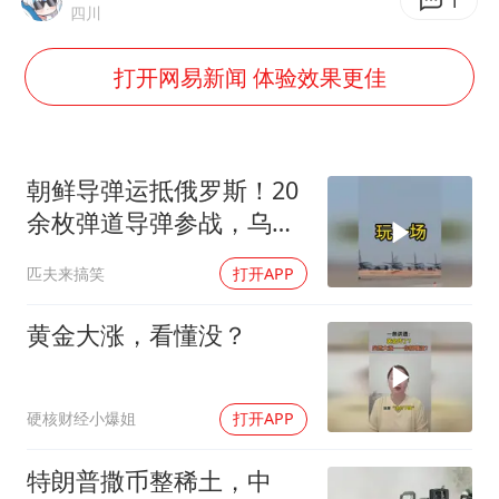
伊朗最高领袖将任命数名高级指挥官
1
四川
上海将苏州河水强排至黄浦江
打开网易新闻 体验效果更佳
中方：奉劝美方解除对古巴制裁封锁
警惕！我国境内发现多起“Sorry”勒索病毒攻击事件
广岛长崎的昨天未必不会是日本的明天
朝鲜导弹运抵俄罗斯！20
我国民营企业创新动能持续增强
余枚弹道导弹参战，乌克
兰防空压力倍增！
高铁双人座被免票儿童挤成3人座
匹夫来搞笑
打开APP
真理之光，何以能照亮复兴之路？
黄金大涨，看懂没？
硬核财经小爆姐
打开APP
特朗普撒币整稀土，中