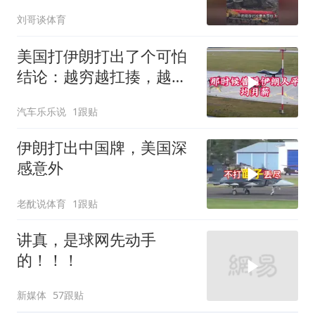
刘哥谈体育
美国打伊朗打出了个可怕
结论：越穷越扛揍，越富
越怕死！
汽车乐乐说
1跟贴
伊朗打出中国牌，美国深
感意外
老酖说体育
1跟贴
讲真，是球网先动手
的！！！
新媒体
57跟贴