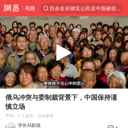
视频
百余名菲律宾公民在中国被依法处理
7月份居民消费价格指数保持温和上涨
《哪吒之魔童闹海》获百花奖最佳影片奖
中使馆：重大涉诈逃犯檀某落网
台湾不是国家不存在“国格”
哥伦比亚发生7.5级地震
独闯南太行失联14天的女子已找到
00:00
05:47
百花奖完整获奖名单公布
Play
Ent
full
哥伦比亚强震已致超20人死亡
俄乌冲突与委制裁背景下，中国保持谨
慎立场
男子攒206小时加班调休被拒获赔1.6万
声明：个人原创，仅供参考
公安部通报：抓获犯罪嫌疑人8200余名
学长AI剧场