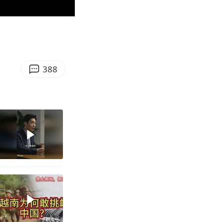
06:45
Enter
fullscreen
388