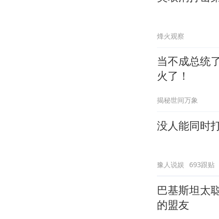
烽火观察
当不成总统
火了！
揭秘世间万象
没人能同时
豫人说娱
693跟贴
巴基斯坦太
的盟友