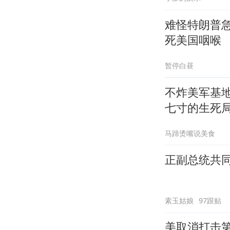
难怪特朗普
死美国咽喉
暂停白昼
不炸美军基
七寸的生死
马蹄烫嘴说美食
正副总统共
素玉姑娘
97跟贴
美取消打击第