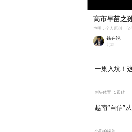
00:00
Play
高市早苗之
声明：个人原创，仅
钱在说
北京
一集入坑！
刺头体育
5跟贴
越南“自信”
小影的娱乐