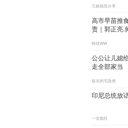
兰妮搞笑分享
高市早苗推
责｜郭正亮.帅
蛙哇WW
公公让儿媳
走全部家当
娱乐的宅急便
印尼总统放
一念痴狂