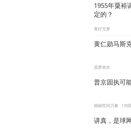
1955年粟
定的？
青杍无梦
黄仁勋马斯克
原梦叁生
普京固执可
揭秘世间万象
130
讲真，是球