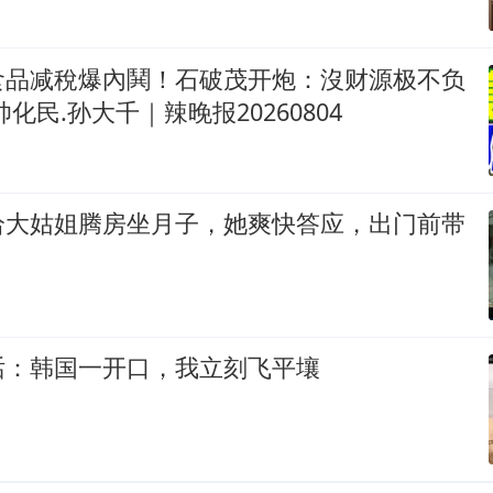
食品减稅爆內鬨！石破茂开炮：沒财源极不负
化民.孙大千｜辣晚报20260804
给大姑姐腾房坐月子，她爽快答应，出门前带
话：韩国一开口，我立刻飞平壤