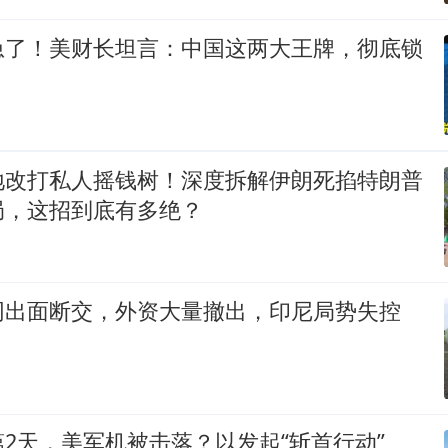
急了！美财长坦言：中国这两大王牌，彻底锁
地改打私人摇钱树！深度拆解伊朗死掐特朗普
局，这招到底有多绝？
同出面断交，外资大量撤出，印尼局势失控
2天，美军机被击落？以发起“斩首行动”