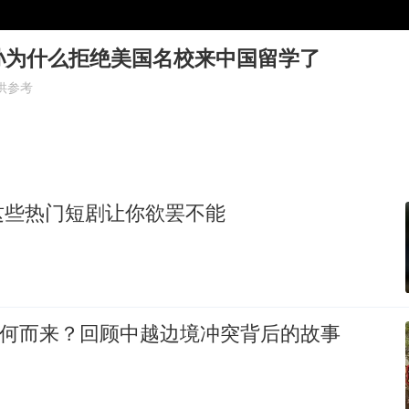
外交部发言人就广岛核爆81周年等答记者问
贵州轮胎子公司获美国退税8136万
孙为什么拒绝美国名校来中国留学了
吉林一“温度计大楼”读数爆表
供参考
27岁女子成组织卖淫集团主犯被通缉
感觉全东北都在等7号
80后女柜员逆袭成4200亿银行副行长
这些热门短剧让你欲罢不能
奋进开新局 实干挑大梁
从何而来？回顾中越边境冲突背后的故事