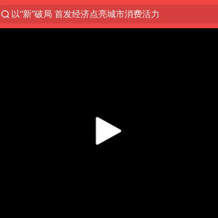
以“新”破局 首发经济点亮城市消费活力
中方回应是否开采太平洋海底稀土资源
台风白海豚进入48小时警戒线
佛得角门将亮相智利俱乐部主场
看守所辅警收受10万获刑1年
宇树科技发行价格150.80元/股
CIA被曝已秘密设立古巴工作组
泰国一女公务员妆容引争议 本人回应
U17国足1分钟轰2球
宇树科技王兴兴身家有望超200亿元
陈熠叫医疗暂停被驳回 带伤遭逆转