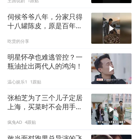
王国说剧
1跟贴
伺候爷爷八年，分家只得
十八罐陈皮，原是百年传
家宝，兄弟疯抢
吃货的分享
明星怀孕也难逃管控？一
瓶油扯出两代人的鸿沟！
温心娱乐1
1跟贴
张柏芝为了三个儿子定居
上海，买菜时不会用手机
支付，闹出大笑话
疯兔AD
4跟贴
敢当面怼跑男总导演的飞