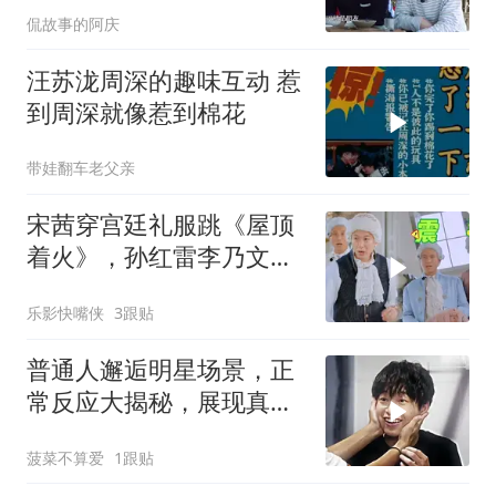
侃故事的阿庆
汪苏泷周深的趣味互动 惹
到周深就像惹到棉花
带娃翻车老父亲
宋茜穿宫廷礼服跳《屋顶
着火》，孙红雷李乃文当
场看呆，“硬汉变迷弟”表
乐影快嘴侠
3跟贴
情包全网疯传！
普通人邂逅明星场景，正
常反应大揭秘，展现真实
众生相
菠菜不算爱
1跟贴