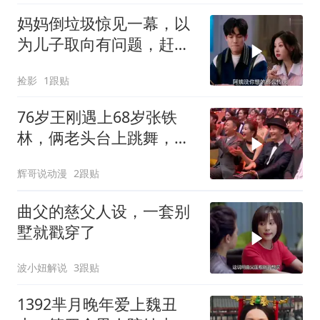
妈妈倒垃圾惊见一幕，以
为儿子取向有问题，赶忙
撮合儿子女友
捡影
1跟贴
76岁王刚遇上68岁张铁
林，俩老头台上跳舞，笑
疯刘涛
辉哥说动漫
2跟贴
曲父的慈父人设，一套别
墅就戳穿了
波小妞解说
3跟贴
1392芈月晚年爱上魏丑