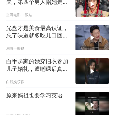
夫，第四个男人陪她走完
一生，芈月传迎来大结
奎哥电影
1跟贴
局！
光盘才是美食最高认证，
忘了味道就多吃几口回
忆！
周哥一影视
白手起家的她穿旧衣参加
儿子婚礼，遭嘲讽后真实
身份惊呆众人
白浅娱乐聊
原来妈祖也要学习英语