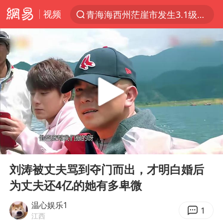
视频
青海海西州茫崖市发生3.1级地震
以“新”破局 首发经济点亮城市消费活力
我国编制完成新版全月地质图
台风白海豚登陆地点更新
看守所辅警收受10万获刑1年
台风白海豚进入48小时警戒线
吉林一“温度计大楼”读数爆表
00:00
02:58
24小时不关空调 电费会更低吗
Play
Ent
full
宇树科技王兴兴身家有望超200亿元
刘涛被丈夫骂到夺门而出，才明白婚后
为丈夫还4亿的她有多卑微
村民谈“梅姨”：叫的其实是“媒姨”
中国养老床位“三连降”
温心娱乐1
1
江西