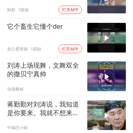
上司
秋影
1跟贴
打开APP
它个畜生它懂个der
老公爱剪辑
1跟贴
打开APP
刘涛上场现舞，文舞双全
的撒贝宁真帅
动漫舞姬
蒋勤勤对刘涛说，我知道
是你要来。我就不想来
了，听她说是因为什么
牛锅巴小钒