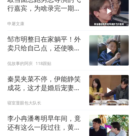
行嘉宾，为啥录完一期就
没再来了？
申屠文康
邹市明整日在家躺平！外
卖只给自己点，还使唤冉
莹颖再额外煎溏心蛋！
侃故事的阿庆
118跟贴
秦昊夹菜不停，伊能静笑
成花，这才是婚后宠妻标
配
寝室显眼包大队长
李小冉潘粤明早年间，竟
还有这么一段过往，黄磊
听完都震惊了