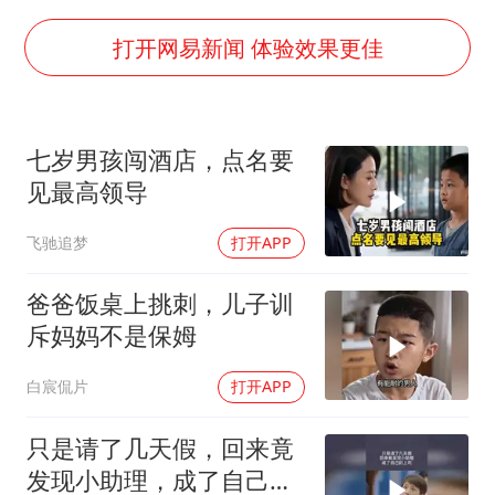
五粮液渠道价一箱上涨近百元
法国下周开始禁止未经同意的电话营销
打开网易新闻 体验效果更佳
贵州轮胎子公司获美国退税8136万
郑国霖回应去景区上班被保安拦下
七岁男孩闯酒店，点名要
CIA被曝已秘密设立古巴工作组
见最高领导
曝韩足协曾为外籍裁判安排性招待
飞驰追梦
打开APP
萧敬腾：不忍心让妻子承受生育的苦
奋进开新局 实干挑大梁
爸爸饭桌上挑刺，儿子训
斥妈妈不是保姆
白宸侃片
打开APP
只是请了几天假，回来竟
发现小助理，成了自己的