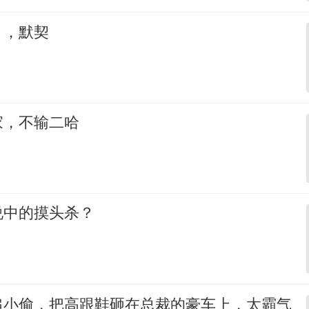
，，默契
家，不输二哈
说中的摸头杀？
追小偷，把高跟鞋砸在总裁的豪车上，太霸气