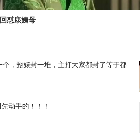
谁是宇树科技背后大赢家
“空调24小时开着更省电”不实
气回怼康姨母
男子杀人后逃进深山21年活得像野人
“不建议大家买深色蛋糕”
公司“上四休三”但要降薪1000元
985博士后被曝在妻子孕期出轨后续
封一个，甄嬛封一堆，主打大家都封了等于都
OpenAI为免费用户升级GPT-5.6 Luna
如何把百年大党建设得更加坚强有力？
网先动手的！！！