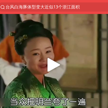
台风白海豚体型变大近似13个浙江面积
夜幕落下 运动上场
泰交通部副部长回应中国游客遭歧视
美国将对多晶硅衍生品加征15%关税
改名后的“青海拉面”店
台军“汉光秀”开场闹剧多
段绚竞因公牺牲 年仅44岁
泰国突发校园枪击案已致2死多伤
1岁宝宝碰坏纸巾盒 宝妈被索赔924元
女子开一天一夜空调后二氧化碳中毒
97岁英国奶奶飞上天再破吉尼斯纪录