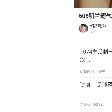
00:00
Play
608明兰霸
幻舞电影
吉林
1074皇后
没封
幻舞电影
1跟贴
讲真，是球
新媒体
39跟贴