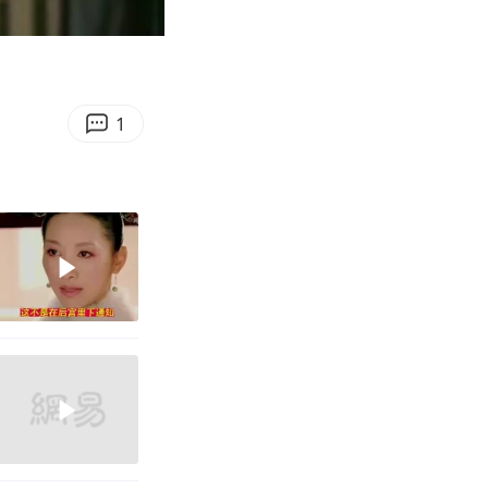
03:13
Enter
fullscreen
1