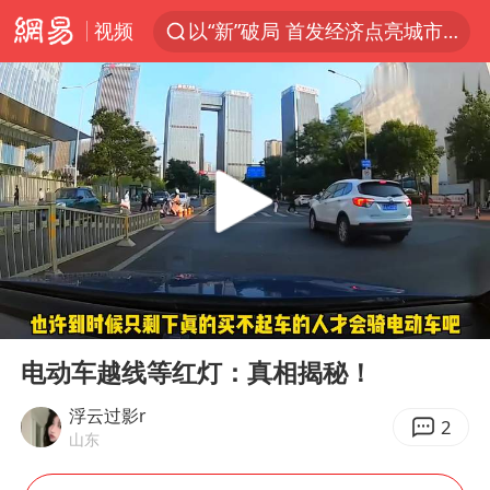
以“新”破局 首发经济点亮城市消费活力
视频
U17国足三战全胜
47岁妈妈突然产女 26岁女儿：很震惊
男子结婚8年发现3个女儿均非亲生
OpenAI为免费用户升级GPT-5.6 Luna
我国编制完成新版全月地质图
台风白海豚最新路径研判来了
对话重庆地铁吐血女孩
00:00
01:00
Play
Ent
毛宁转发梯田音乐会视频海外网友赞叹
full
电动车越线等红灯：真相揭秘！
巡查组提问 工作人员偷用手机查答案
浮云过影r
2
代人信访被判寻衅滋事案被告人获国赔
山东
现代版摸金校尉落网查获400多枚古币