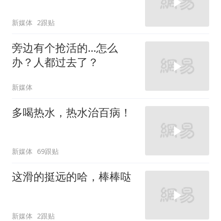
新媒体
2跟贴
旁边有个抢活的…怎么
办？人都过去了？
新媒体
多喝热水，热水治百病！
新媒体
69跟贴
这滑的挺远的哈，棒棒哒
新媒体
2跟贴