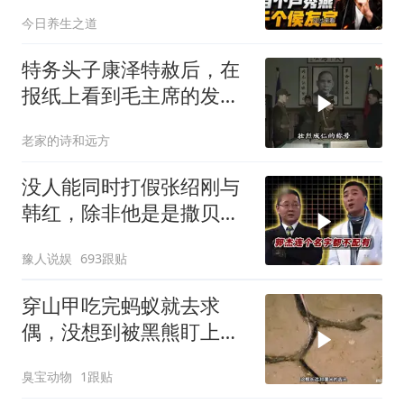
燕，千个侯友宜
今日养生之道
特务头子康泽特赦后，在
报纸上看到毛主席的发
言，激动得不省人事
老家的诗和远方
没人能同时打假张绍刚与
韩红，除非他是是撒贝
宁！
豫人说娱
693跟贴
穿山甲吃完蚂蚁就去求
偶，没想到被黑熊盯上
了！
臭宝动物
1跟贴