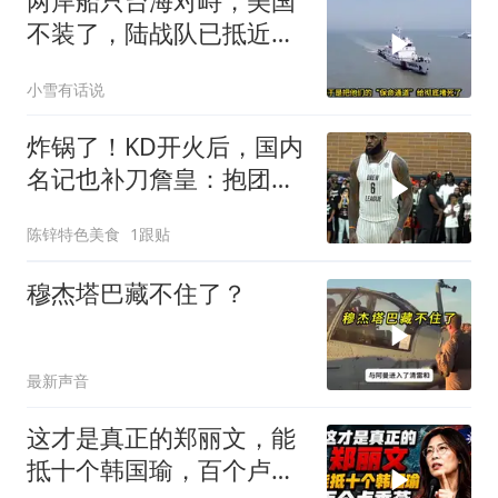
两岸船只台海对峙，美国
不装了，陆战队已抵近台
岛，日本也介入了
小雪有话说
炸锅了！KD开火后，国内
名记也补刀詹皇：抱团无
底线，最佳篮球商人
陈锌特色美食
1跟贴
穆杰塔巴藏不住了？
最新声音
这才是真正的郑丽文，能
抵十个韩国瑜，百个卢秀