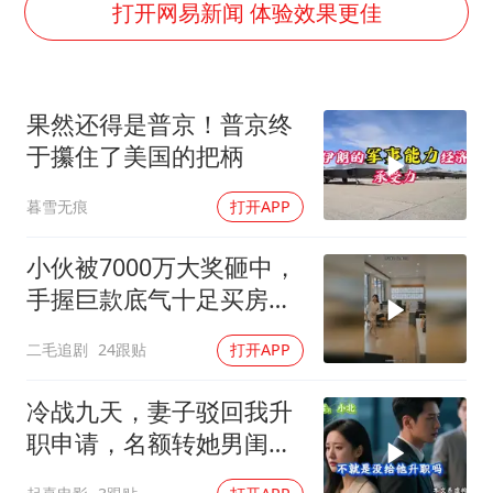
打开网易新闻 体验效果更佳
消费新图景｜多举措提升消费体验 释放夏日经济活力
国家气候中心：8月将有4轮高温过程，部分地区可达40℃～45℃
泰国一女公务员妆容引争议 本人回应
果然还得是普京！普京终
宇树科技发行价格150.80元/股
于攥住了美国的把柄
把党建设得更加坚强有力
暮雪无痕
打开APP
奋进开新局 实干挑大梁
小伙被7000万大奖砸中，
手握巨款底气十足买房不
问价！
二毛追剧
24跟贴
打开APP
冷战九天，妻子驳回我升
职申请，名额转她男闺
蜜，我转身办妥1件事