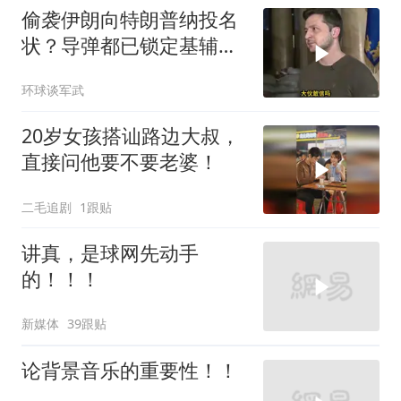
偷袭伊朗向特朗普纳投名
状？导弹都已锁定基辅才
火速道歉，泽连斯基这场
环球谈军武
豪赌到底有多疯？
20岁女孩搭讪路边大叔，
直接问他要不要老婆！
二毛追剧
1跟贴
讲真，是球网先动手
的！！！
新媒体
39跟贴
论背景音乐的重要性！！