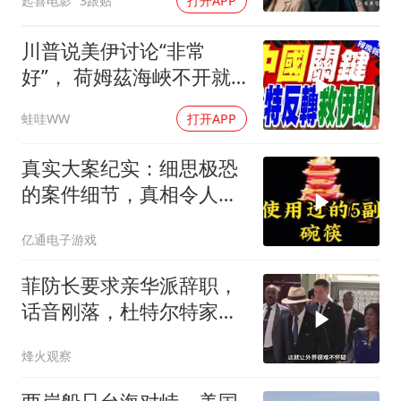
起喜电影
3跟贴
打开APP
川普说美伊讨论“非常
好”， 荷姆茲海峽不开就
出重拳｜帅化民.孙大千.
蛙哇WW
打开APP
谢寒冰｜辣晚报20260805
真实大案纪实：细思极恐
的案件细节，真相令人脊
背发凉
亿通电子游戏
菲防长要求亲华派辞职，
话音刚落，杜特尔特家族
就给他当头一棒
烽火观察