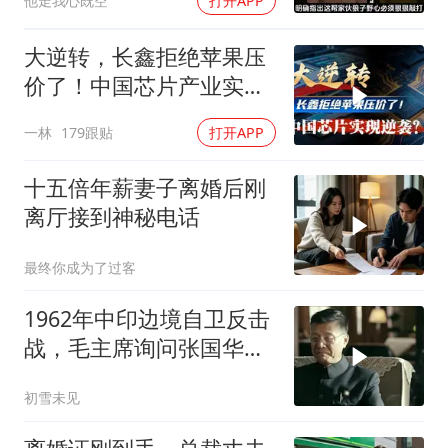
他走我心既空
打开APP
大逆转，长鑫拒绝苹果压
价了！中国芯片产业实现
怎样的逆袭？
一林
179跟贴
打开APP
十五倍年薪妻子离婚后刚
离厅接到神秘电话
最终你成为了过客
1962年中印边境自卫反击
战，毛主席询问张国华能
否获胜
初雪未见