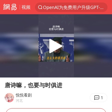
视频
OpenAI为免费用户升级GPT-5.6 Luna
以“新”破局 首发经济点亮城市消费活力
部分观众入场受阻 浙江省博物馆致歉
U17国足三战全胜
我国编制完成新版全月地质图
法国下周开始禁止未经同意的电话营销
台风白海豚登陆地点更新
00:00
01:19
巡查组提问 工作人员偷用手机查答案
Play
Ent
full
看守所辅警收受10万获刑1年
唐诗嘛，也要与时俱进
国家气候中心：8月将有4轮高温过程，部分地区可达40℃～45℃
悦悦看剧
1
河北
郑国霖回应去景区上班被保安拦下