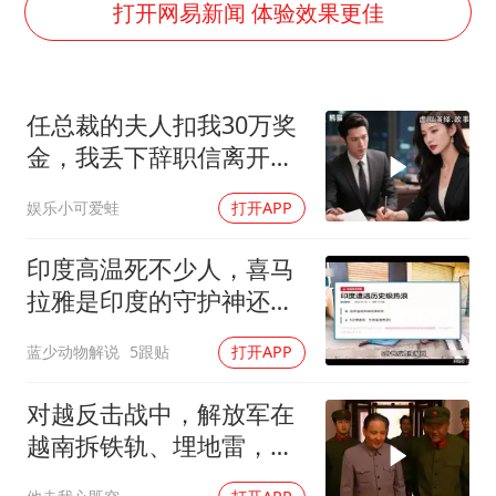
宇树科技 打新
打开网易新闻 体验效果更佳
美股三大指数集体收跌 西数跌超13%
女子利用漏洞0元薅走3000多件家电
任总裁的夫人扣我30万奖
多地要求领导干部带头休假
金，我丢下辞职信离开，
泰国一女公务员妆容引争议 本人回应
当晚她慌忙问：甲方只和
娱乐小可爱蛙
打开APP
台风白海豚进入48小时警戒线
你签约
27岁女子成组织卖淫集团主犯被通缉
印度高温死不少人，喜马
奋进开新局 实干挑大梁
拉雅是印度的守护神还是
救星
蓝少动物解说
5跟贴
打开APP
对越反击战中，解放军在
越南拆铁轨、埋地雷，是
真的吗？