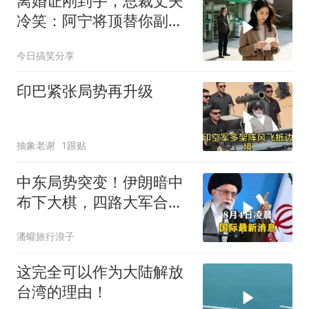
离婚证刚到手，总裁丈夫
冷笑：阿宁将顶替你副总
之位，我应好
今日搞笑分享
印巴紧张局势再升级
抽象老谢
1跟贴
中东局势突变！伊朗暗中
布下大棋，四路大军合
围，特朗普面临死局
潘蠸旅行浪子
这完全可以作为大陆解放
台湾的理由！