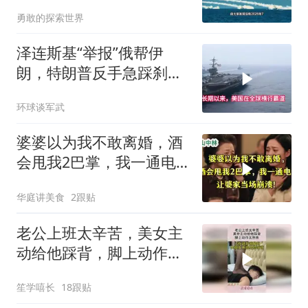
勇敢的探索世界
泽连斯基“举报”俄帮伊
朗，特朗普反手急踩刹
车，美国霸权底气尽失
环球谈军武
婆婆以为我不敢离婚，酒
会甩我2巴掌，我一通电
话让婆家当场懵了
华庭讲美食
2跟贴
老公上班太辛苦，美女主
动给他踩背，脚上动作太
熟练！
笙学嘻长
18跟贴