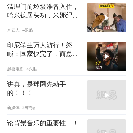
清理门前垃圾准备入住，
哈米德居头功，米娜纪录
片3514
水云人
4跟贴
印尼学生万人游行！怒
喊：国家快完了，而总统
却装看不见？
起喜电影
4跟贴
讲真，是球网先动手
的！！！
新媒体
39跟贴
论背景音乐的重要性！！