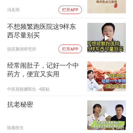
口也开了
冯名雨
打开APP
不想频繁跑医院这9样东
西尽量别买
搞笑脑洞研究所
打开APP
经常闹肚子，记好一个中
药方，便宜又实用
中医燕丽娜医生
4跟贴
抗老秘密
陈薇医生