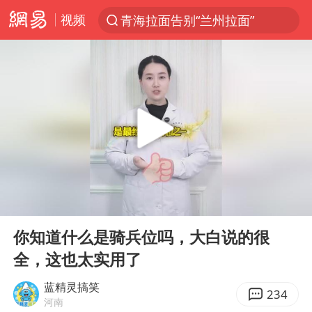
视频
青海拉面告别“兰州拉面”
以“新”破局 首发经济点亮城市消费活力
U17国足三战全胜
青海海西州茫崖市发生3.1级地震
我国编制完成新版全月地质图
台风白海豚登陆地点更新
巡查组提问 工作人员偷用手机查答案
00:00
00:20
看守所辅警收受10万获刑1年
Play
Ent
full
多地要求领导干部带头休假
你知道什么是骑兵位吗，大白说的很
全，这也太实用了
台风白海豚进入48小时警戒线
宇树科技发行价格150.80元/股
蓝精灵搞笑
234
河南