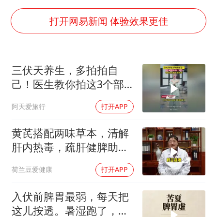
外交部发言人就广岛核爆81周年等答记者问
佛得角门将亮相智利俱乐部主场
打开网易新闻 体验效果更佳
首次证实！“胶球”存在
民警发现救助的拾荒老人是逃犯
三伏天养生，多拍拍自
中方回应是否在太平洋海底开采稀土
己！医生教你拍这3个部
27岁女子成组织卖淫集团主犯被通缉
位，帮助疏肝理气、通经
阿天爱旅行
打开APP
络
法国将禁止“未经同意的电话营销”
奋进开新局 实干挑大梁
黄芪搭配两味草本，清解
肝内热毒，疏肝健脾助力
肝脏养护
荷兰豆爱健康
打开APP
入伏前脾胃最弱，每天把
这儿按透。暑湿跑了，胃