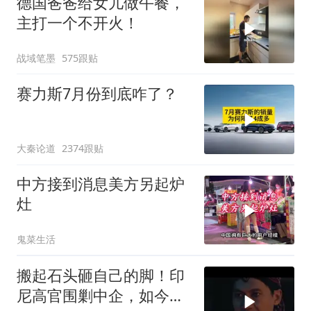
德国爸爸给女儿做午餐，
主打一个不开火！
战域笔墨
575跟贴
赛力斯7月份到底咋了？
大秦论道
2374跟贴
中方接到消息美方另起炉
灶
鬼菜生活
搬起石头砸自己的脚！印
尼高官围剿中企，如今烂