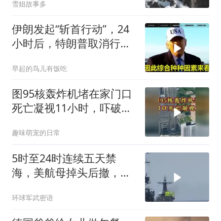
雪姐故事多
伊朗发起“斩首行动”，24
小时后，特朗普取消行
动？美开始撤侨
早起的鸟儿有饭吃
图95核轰炸机堵在家门口
死亡凝视11小时，吓破胆
的日本多绝望？
趣味萌宠的日常
5时至24时连续五天禁
海，美航母掉头后撤，黄
岩岛大局已定
环球军武密语