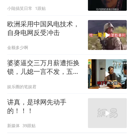
摊子没人收
小陆搞笑日常
1跟贴
欧洲采用中国风电技术，
自身电网反受冲击
金额多少啊
婆婆逼交三万月薪遭拒换
锁，儿媳一言不发，五天
后丈夫收传票
娱乐圈的笔娱君
讲真，是球网先动手
的！！！
新媒体
39跟贴