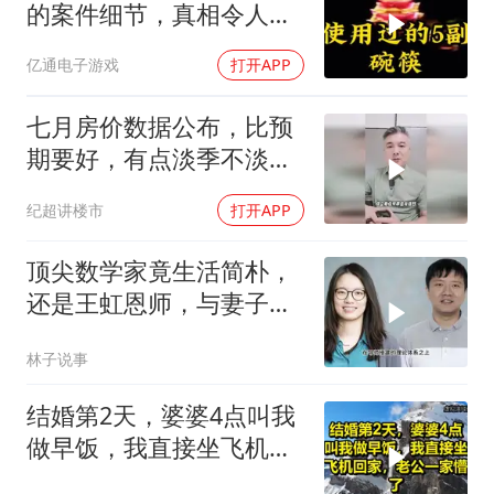
的案件细节，真相令人脊
背发凉
亿通电子游戏
打开APP
七月房价数据公布，比预
期要好，有点淡季不淡的
味道
纪超讲楼市
打开APP
顶尖数学家竟生活简朴，
还是王虹恩师，与妻子合
照慈眉善目
林子说事
结婚第2天，婆婆4点叫我
做早饭，我直接坐飞机回
家，老公一家懵了！