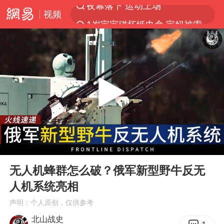
视频
1岁宝宝碰坏纸巾盒 宝妈被索赔924元
台风白海豚环流面积近似13个浙江
Meta被判支付5.67亿美元
台风白海豚逼近 暴雨大暴雨来袭
OpenAI为免费用户升级GPT-5.6 Luna
47岁妈妈突然产女 26岁女儿：很震惊
中国稀土盘中涨停
00:00
02:47
日本广岛民众举行游行反对政府行径
Play
Ent
full
21楼高空抛物嫌疑人被拘留
无人机蜂群怎么破？俄军新型野牛反无
人机系统亮相
实探山东最热的“中国蔬菜之乡”
声明：个人原创，仅供参考
女子开一天一夜空调后二氧化碳中毒
北山战史