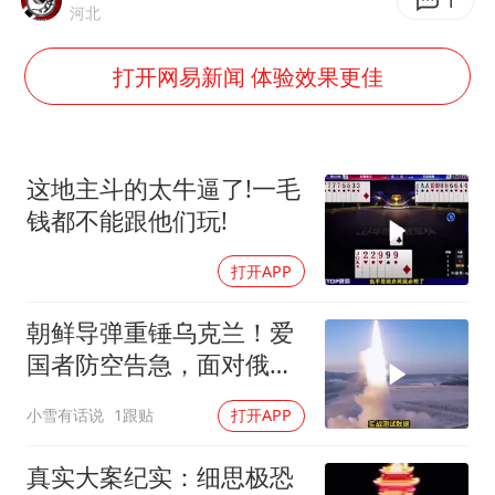
台风白海豚最新路径研判来了
1
河北
船舶避风项目停工 多地全力防台风
打开网易新闻 体验效果更佳
我国编制完成新版全月地质图
男子结婚8年发现3个女儿均非亲生
消费新图景｜多举措提升消费体验 释放夏日经济活力
这地主斗的太牛逼了!一毛
奋进开新局 实干挑大梁
钱都不能跟他们玩!
打开APP
朝鲜导弹重锤乌克兰！爱
国者防空告急，面对俄朝
联手，泽连斯基到底有多
小雪有话说
1跟贴
打开APP
绝望？
真实大案纪实：细思极恐