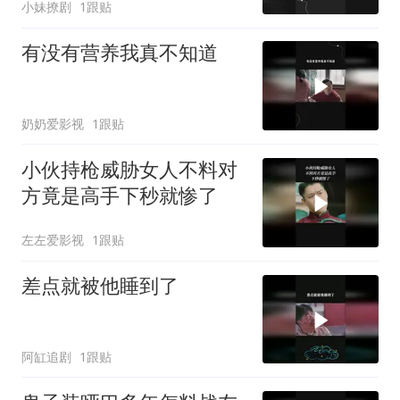
小妹撩剧
1跟贴
有没有营养我真不知道
奶奶爱影视
1跟贴
小伙持枪威胁女人不料对
方竟是高手下秒就惨了
左左爱影视
1跟贴
差点就被他睡到了
阿缸追剧
1跟贴