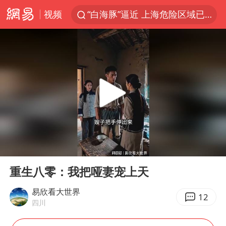
视频
“白海豚”逼近 上海危险区域已转移3.03万人
“伊斯兰版北约”出现
2026年7月份居民消费价格同比上涨0.5%
“白海豚”最新位置公布
上海大部迎大暴雨
渤海首个千亿方大气田Ⅰ期全面投产
以军士兵把枪口对准中国记者
00:00
09:25
白海豚在海上打了个结
Play
Ent
full
方桃子代言广告视频已下架
重生八零：我把哑妻宠上天
外国游客的“中国游三件套”火了
易欣看大世界
12
四川
浙江海域将现5到8米巨浪到狂浪