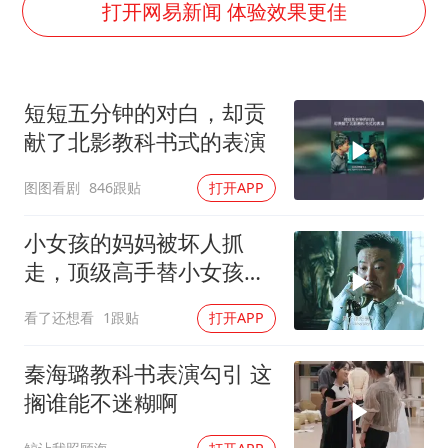
河南警方公开征集黑恶犯罪线索
打开网易新闻 体验效果更佳
谢霆锋演唱会隔空祝王菲生日快乐
辽宁省深化扫黑除恶专项斗争
短短五分钟的对白，却贡
一周大涨超7% 金价为何突然上涨
献了北影教科书式的表演
央视新主播李秋莹孙亚鹏亮相
图图看剧
846跟贴
打开APP
构建更高水平的全民健身公共服务体系
小女孩的妈妈被坏人抓
走，顶级高手替小女孩讨
回公道！
看了还想看
1跟贴
打开APP
秦海璐教科书表演勾引 这
搁谁能不迷糊啊