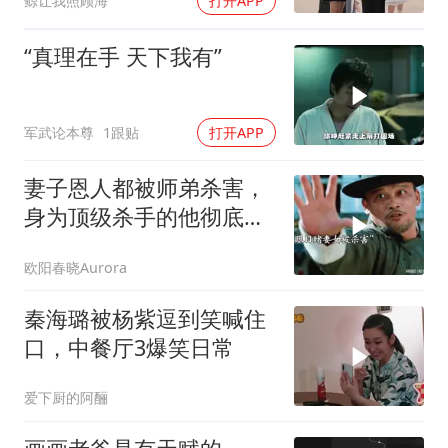
鲸让我照顾海
打开APP
“真理在手 天下我有”
军武论本尊
1跟贴
打开APP
妻子恩人都被师弟杀害，
身为顶级杀手的他彻底怒
了！
欧阳春晓Aurora
秦海璐被杨紫逗到笑喊住
口，中餐厅3爆笑日常
爱下厨的阿酾