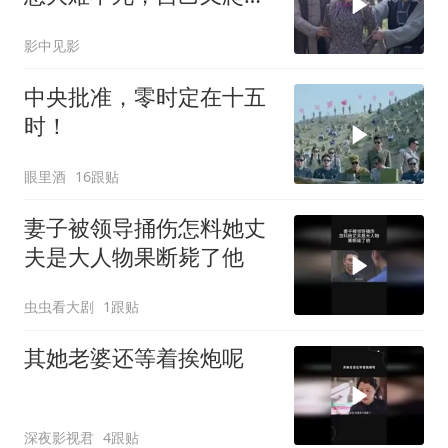
上来
影中见影
中央批准，零时定在十五
时！
眼里酒
16跟贴
妻子被领导捅伤怎料她丈
夫是大人物果断毙了他
虫虫看大剧
1跟贴
其她老婆还等着挨炮呢
深夜影视君
4跟贴