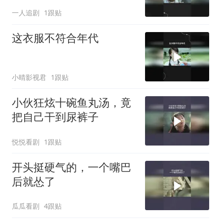
一人追剧
1跟贴
这衣服不符合年代
小晴影视君
1跟贴
小伙狂炫十碗鱼丸汤，竟
把自己干到尿裤子
悦悦看剧
1跟贴
开头挺硬气的，一个嘴巴
后就怂了
瓜瓜看剧
4跟贴