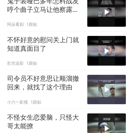
鬼子装哑巴多年怎料战友
哼个曲子立马让他察露了
身份
阿朵看剧
1跟贴
不怀好意的慰问关上门就
知道真面目了
肚兜追影
1跟贴
司令员不好意思让顺溜撤
回来，就找了这个理由
小六一影视
1跟贴
不怪女生恋爱脑，只怪大
哥太能撩