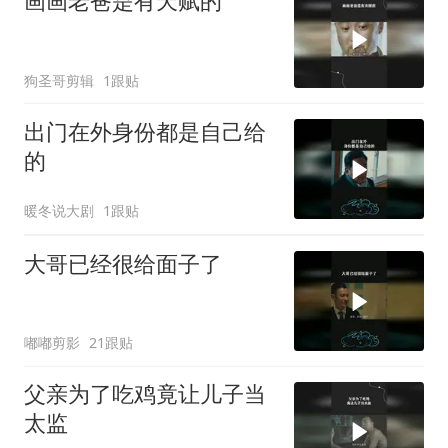
画画老爸是有天赋的
狗圣哥剪辑
1跟贴
出门在外身份都是自己给
的
暖冬说大剧
1跟贴
大哥已经很给面子了
嘟嘟剪影
21跟贴
父亲为了吃鸡竟让儿子当
太监