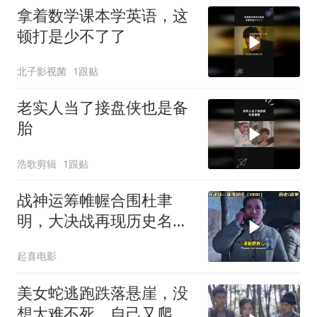
拿着数学课本学英语，这
顿打是少不了了
北子影视菌
1跟贴
老实人当了接盘侠也是备
胎
浩歌剪辑
1跟贴
战神运筹帷幄合围杜聿
明，大决战再现历史名场
面
起喜电影
美女蛇逃跑跌落悬崖，没
想大难不死，自己又爬了