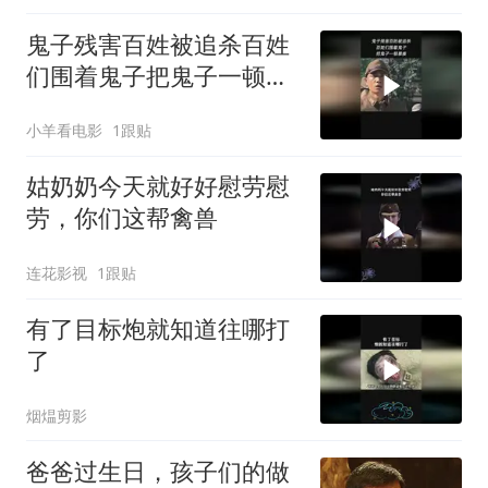
鬼子残害百姓被追杀百姓
们围着鬼子把鬼子一顿暴
揍
小羊看电影
1跟贴
姑奶奶今天就好好慰劳慰
劳，你们这帮禽兽
连花影视
1跟贴
有了目标炮就知道往哪打
了
烟煴剪影
爸爸过生日，孩子们的做