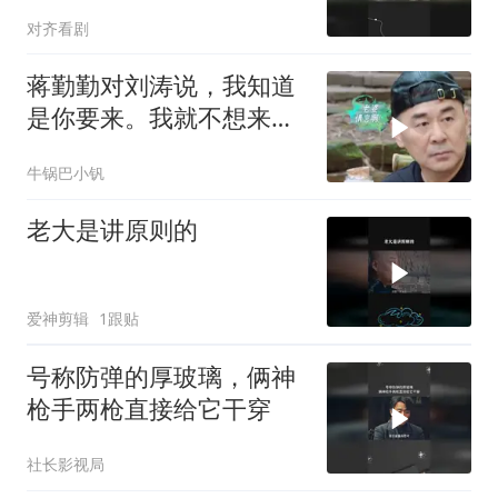
对齐看剧
蒋勤勤对刘涛说，我知道
是你要来。我就不想来
了，听她说是因为什么
牛锅巴小钒
老大是讲原则的
爱神剪辑
1跟贴
号称防弹的厚玻璃，俩神
枪手两枪直接给它干穿
社长影视局