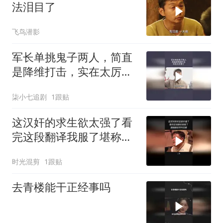
法泪目了
飞鸟潜影
军长单挑鬼子两人，简直
是降维打击，实在太厉害
了
柒小七追剧
1跟贴
这汉奸的求生欲太强了看
完这段翻译我服了堪称翻
译界天花板
时光混剪
1跟贴
去青楼能干正经事吗