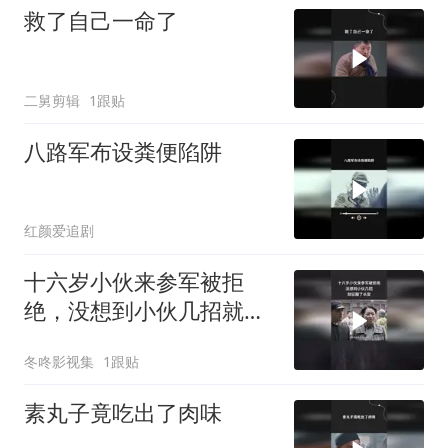
救了自己一命了
二舅剪辑
1跟贴
八路军布设粪便陷阱
红颜爱追剧
十六岁小伙来参军被拒
绝，没想到小伙几招就征
服了长官
冬咚影视集
1跟贴
素丸子竟吃出了肉味