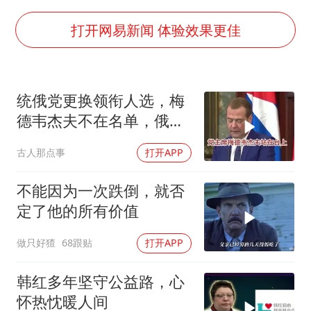
白海豚将正面袭击贯穿浙江
酒店回应车内过夜被收150元
打开网易新闻 体验效果更佳
黄金牛市回来了吗
酒店花洒现排泄物住客索赔遭拒
统俄党更换领衔人选，梅
杭州全市有序停课
德韦杰夫不在名单，俄政
36岁男演员成景区NPC后人气爆棚
坛释放出什么信号？
古人那点事
打开APP
乐享全民健身 共筑健康中国
不能因为一次跌倒，就否
定了他的所有价值
做只好猹
68跟贴
打开APP
韩红多年坚守公益路，心
怀热忱暖人间