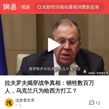
视频
光影经济撬动暑期消费新蓝海
马克·艾伦退出斯诺克中国公开赛
新疆优化调整景区内自驾服务费
梁家辉：到内地拍戏不是北上是回归
茅台部分直营店飞天茅台提价
情侣在平潭拍日出时坠崖致一死一伤
泰国初中生饮弹自尽前开了26枪
00:00
02:39
台当局重金为“台独”织“皇帝新衣”
Play
Ent
full
几元成本的AI广告导致千万市值蒸发
拉夫罗夫揭穿战争真相：牺牲数百万
人，乌克兰只为给西方打工？
老挝国会主席赛宋蓬逝世
夏日经济乘“热”而上 消费市场向“新”而行
浅梦看世界
12
广东