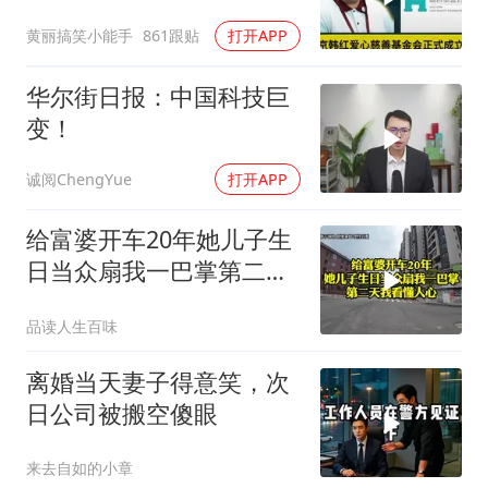
黄丽搞笑小能手
861跟贴
打开APP
华尔街日报：中国科技巨
变！
诚阅ChengYue
打开APP
给富婆开车20年她儿子生
日当众扇我一巴掌第二天
我看懂人心
品读人生百味
离婚当天妻子得意笑，次
日公司被搬空傻眼
来去自如的小章