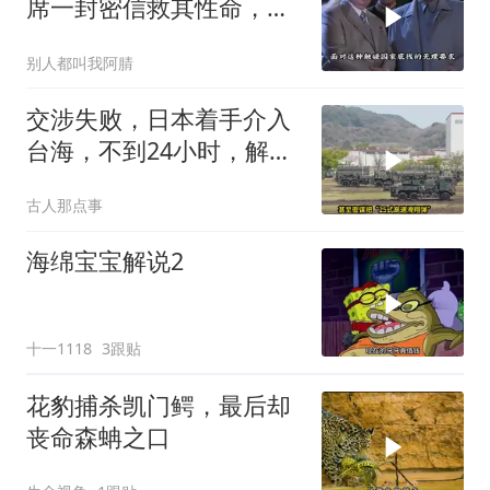
席一封密信救其性命，重
要任务也一并交付
别人都叫我阿腈
交涉失败，日本着手介入
台海，不到24小时，解放
军军机3路出动
古人那点事
海绵宝宝解说2
十一1118
3跟贴
花豹捕杀凯门鳄，最后却
丧命森蚺之口