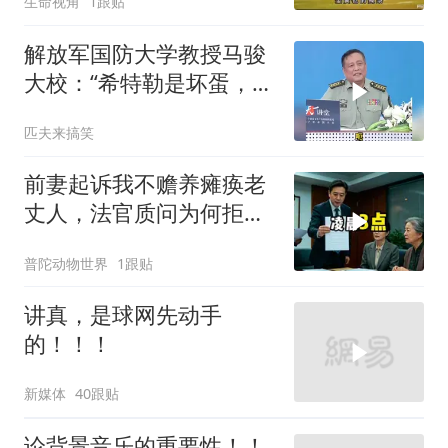
生命视角
1跟贴
解放军国防大学教授马骏
大校：“希特勒是坏蛋，绝
不是笨蛋，这样
匹夫来搞笑
前妻起诉我不赡养瘫痪老
丈人，法官质问为何拒不
履行赡养义务
普陀动物世界
1跟贴
讲真，是球网先动手
的！！！
新媒体
40跟贴
论背景音乐的重要性！！