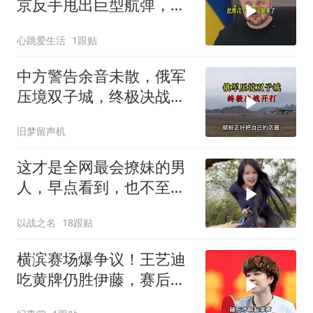
京反手甩出巨型航弹，砸
碎乌军指挥部
心跳爱生活
1跟贴
中方警告余音未散，俄军
压境双子城，终极决战开
打，俄向亚洲借兵
旧梦留声机
这才是全网最会撩妹的男
人，早点看到，也不至于
38还没女人缘
以战之名
18跟贴
横滨赛场爆争议！王艺迪
吃黄牌仍胜伊藤，赛后一
幕令全场肃然起敬