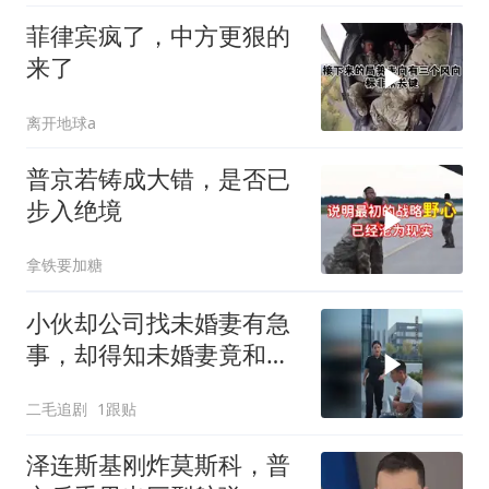
菲律宾疯了，中方更狠的
来了
离开地球a
普京若铸成大错，是否已
步入绝境
拿铁要加糖
小伙却公司找未婚妻有急
事，却得知未婚妻竟和别
人订婚！
二毛追剧
1跟贴
泽连斯基刚炸莫斯科，普