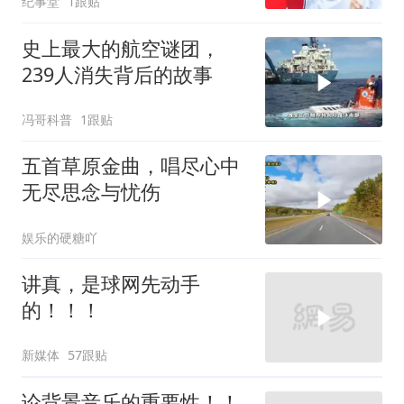
纪事堂
1跟贴
史上最大的航空谜团，
239人消失背后的故事
冯哥科普
1跟贴
五首草原金曲，唱尽心中
无尽思念与忧伤
娱乐的硬糖吖
讲真，是球网先动手
的！！！
新媒体
57跟贴
论背景音乐的重要性！！