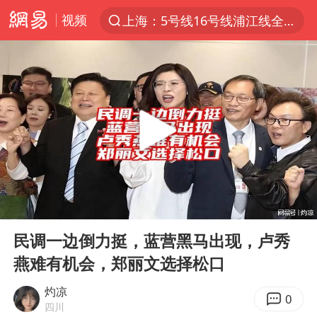
视频
上海：5号线16号线浦江线全线停运
上半年我国经营主体结构持续优化
上海有出现龙卷潜势
上海全域长途客运班次全部停运
今日15时起福州地铁高架区段停运
白海豚逼近浙闽沿海
1枚就能让航母瘫痪 轰-6J实力有多强
00:00
16:17
王艺迪2-4不敌张本美和止步4强
Play
Ent
full
国足U17与阿森纳决赛取消 并列冠军
民调一边倒力挺，蓝营黑马出现，卢秀
燕难有机会，郑丽文选择松口
上门女婿出轨女邻居多年被判重婚罪
王传君 《披荆斩棘》
灼凉
0
四川