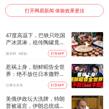
2025年小学教师减少13.19万
王艺迪无缘横滨赛决赛
打开网易新闻 体验效果更佳
泰国：高度重视中国游客旅游体验
于东来直播和胖东来核心团队开会
47度高温下，巴铁只吃国
上海大部迎大暴雨
产冰淇淋，祖传陶罐竟还
《龙餐馆》 冲奖
能自动降温
极本鲜
4跟贴
打开APP
蒯曼挺进WTT横滨冠军赛女单四强
构建更高水平的全民健身公共服务体系
惹祸上身，朝鲜昭告全世
界：绝不放任日本撒野！
高市还能硬撑多久
往事在未来
打开APP
美俄伊政坛大洗牌，特朗
普被逼宫，伊朗总统或下