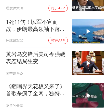
台，普京有麻烦了
理发师大海
打开APP
1死11伤！以军不宣而
战，伊朗最高领袖下落不
明？特朗普发出通牒
环球谈军武
打开APP
黄岩岛交锋后美司令强硬
表态结局生变
阿芒娱乐说
《翻唱界天花板又来了》
首歌杀疯了全网，独特的
歌声优美动听，好听极
吃货的分享
了！