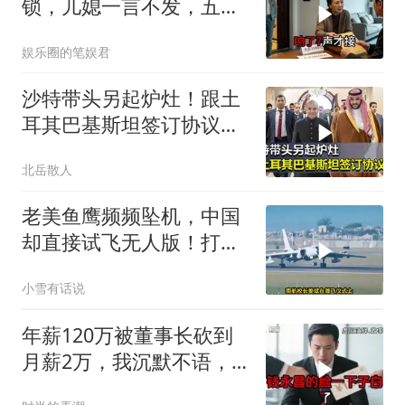
锁，儿媳一言不发，五天
后丈夫收传票
娱乐圈的笔娱君
沙特带头另起炉灶！跟土
耳其巴基斯坦签订协议，
狠扇了老美一巴掌
北岳散人
老美鱼鹰频频坠机，中国
却直接试飞无人版！打着
民用旗号暗藏军备底牌
小雪有话说
年薪120万被董事长砍到
月薪2万，我沉默不语，
当天竞品出12倍薪资挖走