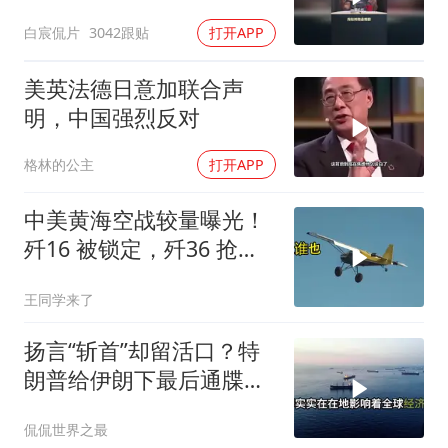
案！
白宸侃片
3042跟贴
打开APP
美英法德日意加联合声
明，中国强烈反对
格林的公主
打开APP
中美黄海空战较量曝光！
歼16 被锁定，歼36 抢先
首飞，川普梦碎
王同学来了
扬言“斩首”却留活口？特
朗普给伊朗下最后通牒，
这盘棋下得真精
侃侃世界之最