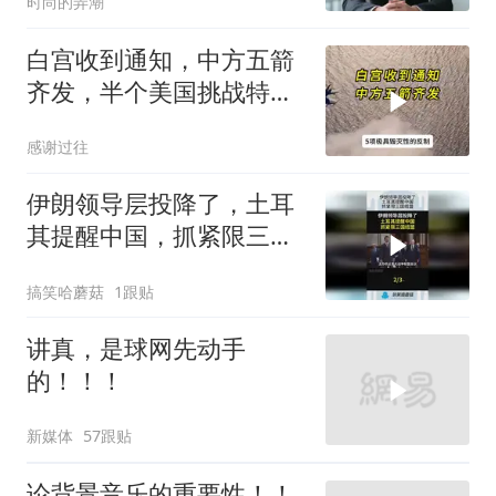
时尚的弄潮
我
白宫收到通知，中方五箭
齐发，半个美国挑战特朗
普，中期选举难了
感谢过往
伊朗领导层投降了，土耳
其提醒中国，抓紧限三国
结盟！
搞笑哈蘑菇
1跟贴
讲真，是球网先动手
的！！！
新媒体
57跟贴
论背景音乐的重要性！！