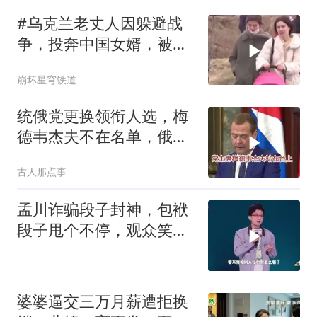
#乌克兰老丈人因躲避战
争，投奔中国女婿，被眼
前城市繁荣震惊
崩坏星穹铁道
统俄党更换领衔人选，梅
德韦杰夫不在名单，俄政
坛释放出什么信号？
古人那点事
孟川诈骗段子封神，包袱
段子甩个不停，观众笑到
失态丨脱口秀
婆婆逼交三万月薪遭拒换