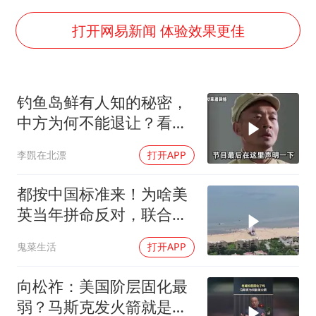
以军士兵把枪口对准中国记者
2025年小学教师减少13.19万
打开网易新闻 体验效果更佳
韩军前线部队连曝丑闻
上海大部迎大暴雨
钓鱼岛鲜有人知的秘密，
《龙餐馆》 冲奖
中方为何不能退让？看完
武契奇会见泽连斯基有何意图
让国人自豪
李覴在北漂
打开APP
笔试第一被劝弃考涉事副校长被撤职
奋力开创中国式现代化建设新局面
都按中国标准来！为啥美
英当年拼命反对，联合国
反而全盘接受？
鬼菜生活
打开APP
向松祚：美国阶层固化最
弱？马斯克发火箭就是答