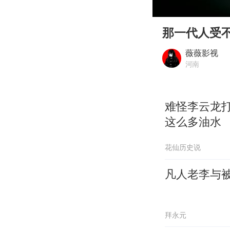
00:00
Play
那一代人受
薇薇影视
河南
难怪李云龙
这么多油水
花仙历史说
凡人老李与被
拜永元