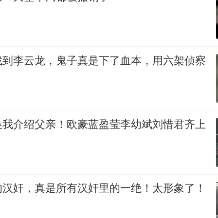
找到李云龙，鬼子真是下了血本，用六架侦察
换我介绍父亲！欧豪蓝盈莹李幼斌刘惜君齐上
的汉奸，真是所有汉奸里的一绝！太形象了！