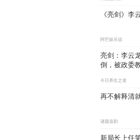
《亮剑》李
阿芒娱乐说
亮剑：李云
倒，被政委
今日养生之道
再不解释清
谜题追剧
新局长上任