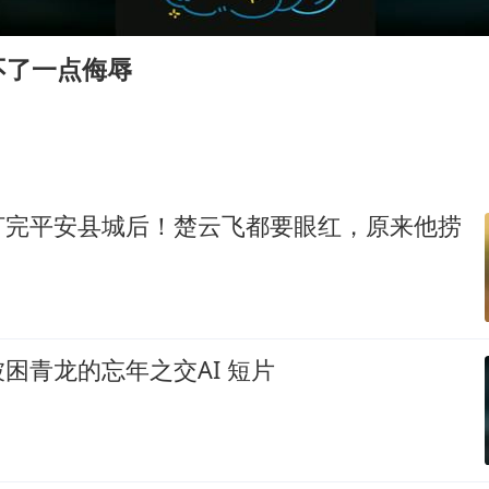
不了一点侮辱
打完平安县城后！楚云飞都要眼红，原来他捞
困青龙的忘年之交AI 短片