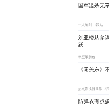
国军滥杀无
一人追剧
1跟贴
刘亚楼从参
跃
半壁胭脂色
《闯关东》
热点影视新世界
3
防弹衣有点