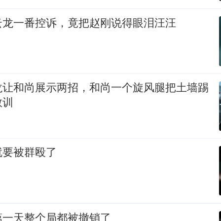
云龙一番控诉，竟把赵刚说得眼泪汪汪
龙让和尚展示两招，和尚一个旋风腿把土墙踢
教训
就要被群殴了
第一天整个局都被撤销了