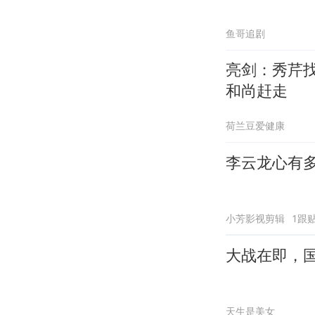
鱼哥追剧
亮剑：秀芹
和尚赶走
荷兰豆爱健康
李云龙心有
小芳影视剪辑
1跟
大战在即，
天生是美女