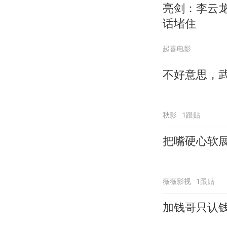
亮剑：李云
话堵住
起喜电影
不好意思，
秋影
1跟贴
把嘴硬心软
薇薇影视
1跟贴
加钱哥只认