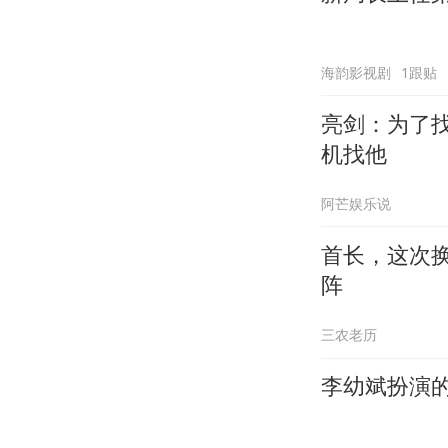
海韵影视剧
1跟贴
亮剑：为了
机找他
阿芒娱乐说
首长，这次
阵
三农老历
李幼斌扮演