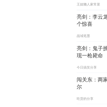
王姐懒人家常菜
亮剑：李云
个惊喜
战域笔墨
亮剑：鬼子
现一枪毙命
今日搞笑分享
闯关东：两
尔
吃货的分享