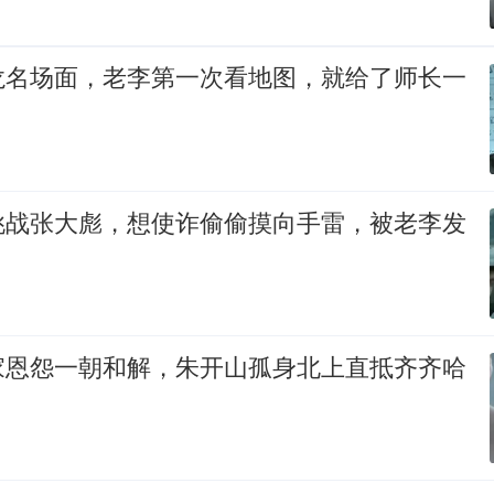
龙名场面，老李第一次看地图，就给了师长一
挑战张大彪，想使诈偷偷摸向手雷，被老李发
家恩怨一朝和解，朱开山孤身北上直抵齐齐哈