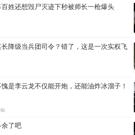
辜百姓还想毁尸灭迹下秒被师长一枪爆头
谋长降级当兵团司令？错了，这是一次实权飞
不愧是李云龙不仅能开炮，还能油炸冰溜子！
跟贴
多余了吧