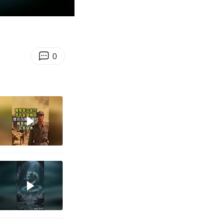
00:19
Enter
fullscreen
0