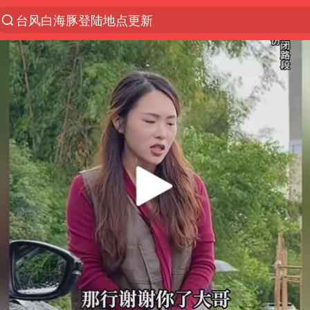
台风白海豚进入48小时警戒线
以“新”破局 首发经济点亮城市消费活力
佛得角门将亮相智利俱乐部主场
中方回应是否在太平洋海底开采稀土
宇树科技发行价格150.80元/股
看守所辅警收受10万获刑1年
宇树科技王兴兴身家有望超200亿元
五粮液渠道价一箱上涨近百元
CIA被曝已秘密设立古巴工作组
U17国足1分钟轰2球
泰国一女公务员妆容引争议 本人回应