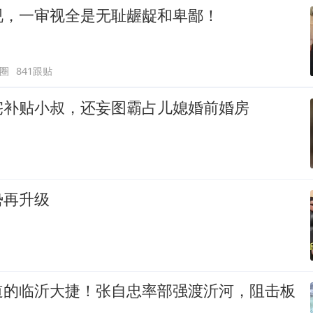
视，一审视全是无耻龌龊和卑鄙！
圈
841跟贴
宅补贴小叔，还妄图霸占儿媳婚前婚房
势再升级
道的临沂大捷！张自忠率部强渡沂河，阻击板