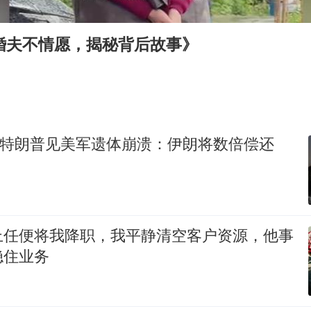
法国将禁止“未经同意的电话营销”
80后女柜员逆袭成4200亿银行副行长
婚夫不情愿，揭秘背后故事》
27岁女子成组织卖淫集团主犯被通缉
吉林一“温度计大楼”读数爆表
女子利用漏洞0元薅走3000多件家电
贵州轮胎子公司获美国退税8136万
伤！特朗普见美军遗体崩溃：伊朗将数倍偿还
东方甄选被判赔偿江小白30万元
奋进开新局 实干挑大梁
上任便将我降职，我平静清空客户资源，他事
稳住业务