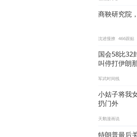
商鞅研究院
沈述慢撩
466跟贴
国会58比3
叫停打伊朗
军武时间线
小姑子将我
扔门外
天鹅漫画说
特朗普最后