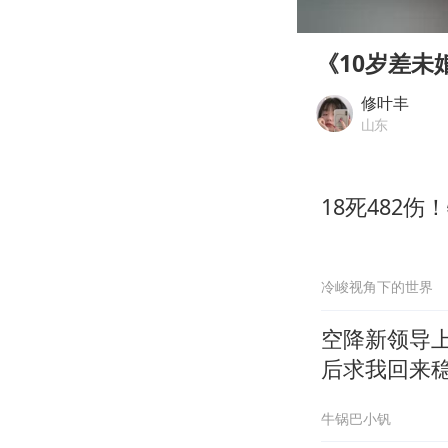
00:00
Play
《10岁差未
修叶丰
山东
18死482
冷峻视角下的世界
空降新领导
后求我回来
牛锅巴小钒