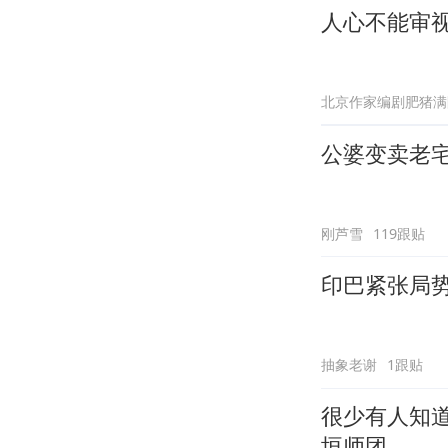
人心不能审
北京作家编剧肥猪满
公婆变卖老
刚芦雪
119跟贴
印巴紧张局
抽象老谢
1跟贴
很少有人知
垣师团