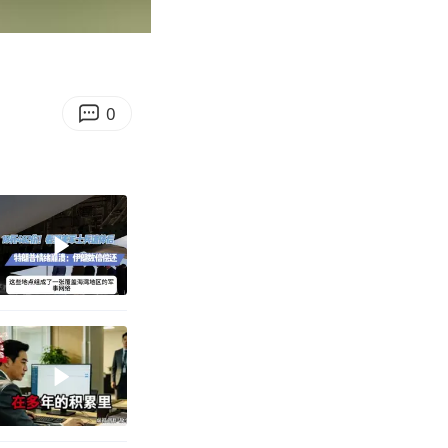
10:14
Enter
fullscreen
0