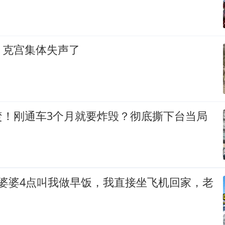
，克宫集体失声了
焚！刚通车3个月就要炸毁？彻底撕下台当局
，婆婆4点叫我做早饭，我直接坐飞机回家，老
！