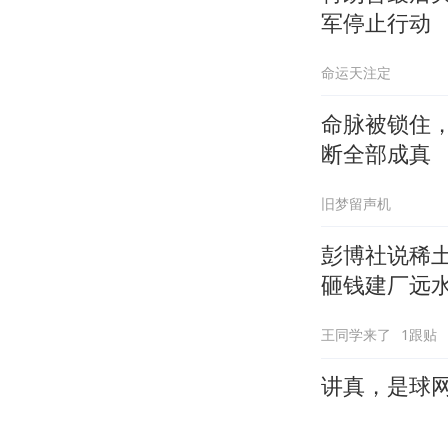
军停止行动
命运天注定
命脉被锁住
断全部成真
旧梦留声机
彭博社说稀
砸钱建厂远
王同学来了
1跟贴
讲真，是球