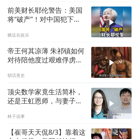
前美财长耶伦警告：美国
将“破产”！对中国犯下两
大错误自食恶果
糖逗在娱乐
帝王何其凉薄 朱祁镇如何
对待陪他度过艰难俘虏生
涯的袁彬
朝话熹史
顶尖数学家竟生活简朴，
还是王虹恩师，与妻子合
照慈眉善目
林子说事
【崔哥天天侃8/3】靠着这