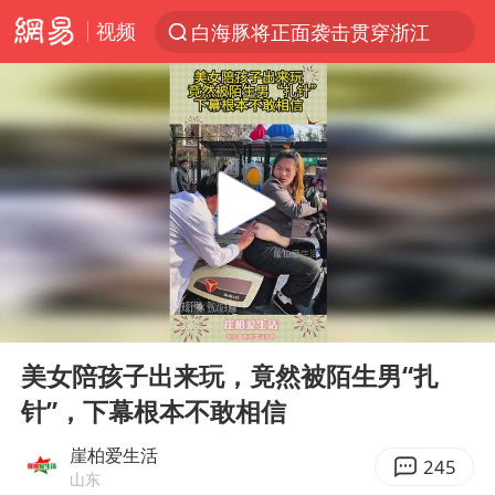
视频
白海豚将正面袭击贯穿浙江
解锁各地夏日限定体验
视频丨中国东方电气集团原党组副书记、董事宋致远被查
台风白海豚闭眼浙江上海处于危险半圆
女主硬加吻戏短剧已下架
男童模仿奥特曼从高处跳下致骨折
香港宏福苑火灾或由烟头引起
00:00
00:13
中国父女泰国骑摩托车坠崖1死1伤
Play
Ent
full
浙江台州《告全体市民书》
美女陪孩子出来玩，竟然被陌生男“扎
针”，下幕根本不敢相信
周末打虎 宋致远被查
郑丽文：台湾从来没有“独立”过
崖柏爱生活
245
山东