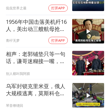
这盘棋下得真精
侃侃世界之最
打开APP
1956年中国击落美机歼16
人，美出动三艘航母抢尸
体
青杍无梦
打开APP
相声：老郭铺垫只等一句
话，谦哥迷糊接一嘴，包
袱瞬间完成升华
别人都叫我阿腈
乌军封锁克里米亚，俄人
大规模逃离，莫斯科仓库
遭袭
琴音缭绕回