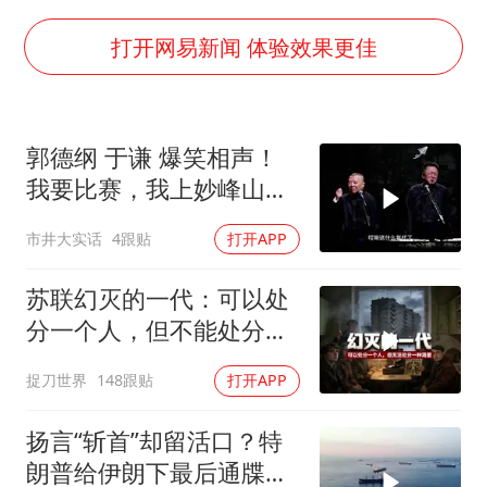
黄金创今年来最大单周涨幅
女子网购名牌包发现是自己丢的那只
打开网易新闻 体验效果更佳
《给阿嬷的情书》售后来了
多个明星演唱会取消
郭德纲 于谦 爆笑相声！
万岁山接盘烂尾恒大文旅城
我要比赛，我上妙峰山干
女儿为争财产堵门阻挠父亲出殡
嘛去？你去拜一拜冠军老
市井大实话
4跟贴
打开APP
祖庙
制冰厂工人旺季能月入一万三
习近平心系体育强国建设
苏联幻灭的一代：可以处
分一个人，但不能处分一
种渴望
捉刀世界
148跟贴
打开APP
扬言“斩首”却留活口？特
朗普给伊朗下最后通牒，