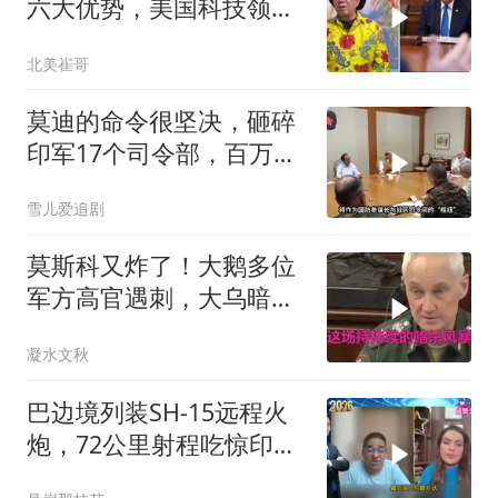
六大优势，美国科技领军
全世界
北美崔哥
莫迪的命令很坚决，砸碎
印军17个司令部，百万印
军知道要变天了
雪儿爱追剧
莫斯科又炸了！大鹅多位
军方高官遇刺，大乌暗杀
方向已曝光？
凝水文秋
巴边境列装SH-15远程火
炮，72公里射程吃惊印度
媒体