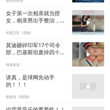
悬崖那枝花
女子第一次相亲就当捞
女，相亲男出手整治，女
子瞬间傻眼了！
长啸之笑
1跟贴
莫迪砸碎印军17个司令
部，巴基斯坦废掉四十年
旧制，南亚两个死敌同时
阿离家居
变天
讲真，是球网先动手
的！！！
新媒体
39跟贴
论背景音乐的重要性！！