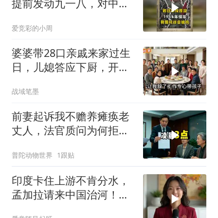
提前发动九一八，对中国
是福是祸？
爱竞彩的小周
婆婆带28口亲戚来家过生
日，儿媳答应下厨，开饭
时全愣住了
战域笔墨
前妻起诉我不赡养瘫痪老
丈人，法官质问为何拒不
履行赡养义务
普陀动物世界
1跟贴
印度卡住上游不肯分水，
孟加拉请来中国治河！一
条河如何改写南亚 ？