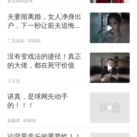
爱意随风起呀
夫妻闹离婚，女人净身出
户，下一秒让前夫追悔莫
及！
二毛追剧
20跟贴
没有变戏法的捷径！真正
的大佬，都在死守价值
王玉说
讲真，是球网先动手
的！！！
新媒体
40跟贴
论背景音乐的重要性！！