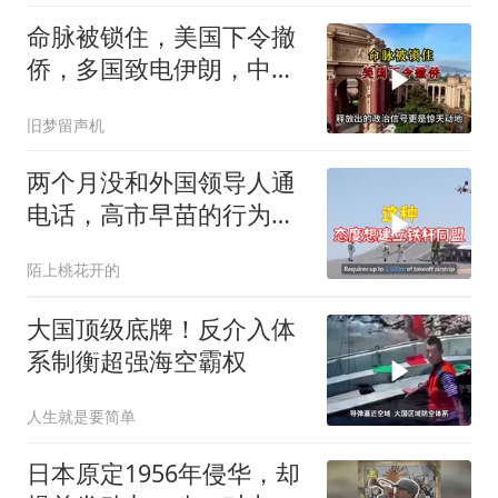
命脉被锁住，美国下令撤
侨，多国致电伊朗，中国
两大判断全部成真
旧梦留声机
两个月没和外国领导人通
电话，高市早苗的行为让
日本媒体不解
陌上桃花开的
大国顶级底牌！反介入体
系制衡超强海空霸权
人生就是要简单
日本原定1956年侵华，却