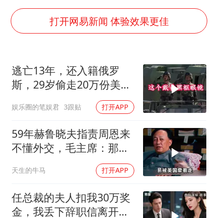
杭州全市有序停课
商场现钱学森巨幅海报 负责人回应
打开网易新闻 体验效果更佳
36岁男演员成景区NPC后人气爆棚
全民健身事业高质量发展
逃亡13年，还入籍俄罗
台当局重金为“台独”织“皇帝新衣”
斯，29岁偷走20万份美国
几元成本的AI广告导致千万市值蒸发
机密的斯诺登
娱乐圈的笔娱君
3跟贴
打开APP
乐享全民健身 共筑健康中国
59年赫鲁晓夫指责周恩来
不懂外交，毛主席：那我
也送你一顶帽子
天生的牛马
打开APP
任总裁的夫人扣我30万奖
金，我丢下辞职信离开，