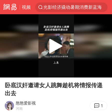
视频
光影经济撬动暑期消费新蓝海
马克·艾伦退出斯诺克中国公开赛
新疆优化调整景区内自驾服务费
上四休三，但降薪1000元，你接受吗？
夏日经济乘“热”而上 消费市场向“新”而行
情侣平潭拍日出坠崖1死1伤
白海豚将正面袭击贯穿浙江
00:00
00:31
央视新主播李秋莹孙亚鹏亮相
Play
Ent
full
酒店回应车内过夜被收150元
卧底汉奸邀请女人跳舞趁机将情报传递
出去
黄金牛市回来了吗
酒店花洒现排泄物住客索赔遭拒
憨憨爱影视
1
河南