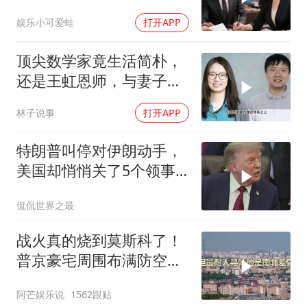
当晚她慌忙问：甲方只和
娱乐小可爱蛙
打开APP
你签约
顶尖数学家竟生活简朴，
还是王虹恩师，与妻子合
照慈眉善目
林子说事
打开APP
特朗普叫停对伊朗动手，
美国却悄悄关了5个领事
馆，这才是真问题
侃侃世界之最
战火真的烧到莫斯科了！
普京豪宅周围布满防空
塔，大战一触即发2
阿芒娱乐说
1562跟贴