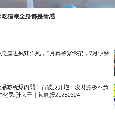
四川宜宾市高县发生4.9级地震
女子开一天一夜空调后二氧化碳中毒
家吃猫粮全身都是偷感
“空调24小时开着更省电”不实
70多岁父亲独自坐车到上海看望女儿
“中国蔬菜之乡”最高温达41.8℃
“不建议大家买深色蛋糕”
在悬崖边疯狂作死，5月真警察绑架，7月假警
985博士后被曝在妻子孕期出轨后续
如何把百年大党建设得更加坚强有力？
食品减稅爆內鬨！石破茂开炮：沒财源极不负
化民.孙大千｜辣晚报20260804