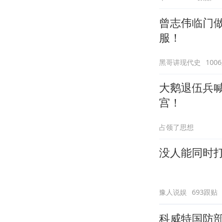
曾志伟临门做
服！
黑哥讲现代史
100
大鹅退伍兵
宫！
占领了思想
没人能同时
豫人说娱
693跟贴
科威特国防