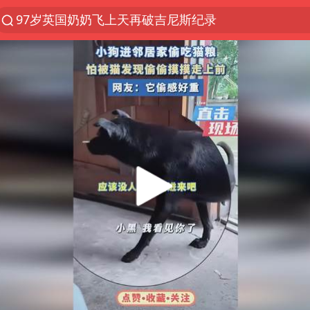
97岁英国奶奶飞上天再破吉尼斯纪录
夜幕落下 运动上场
汪峰阻止14岁女儿买大牌
泸溪河：桃酥吃出金属牙冠视频不实
27岁女子组织卖淫集团被悬赏通缉
美国将对多晶硅衍生品加征15%关税
泰国校园枪击案死亡人数升至7人
火把节震撼瞬间
公司“上四休三”但要降薪1000元
泰高官回应中国人在泰遭歧视：全面调查
改名后的“青海拉面”店