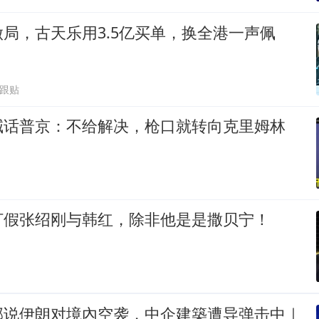
局，古天乐用3.5亿买单，换全港一声佩
6跟贴
喊话普京：不给解决，枪口就转向克里姆林
打假张绍刚与韩红，除非他是是撒贝宁！
部说伊朗对境內空袭，中企建築遭导弹击中｜