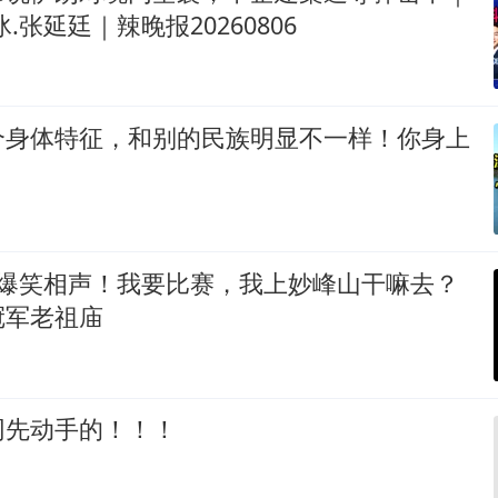
.张延廷｜辣晚报20260806
个身体特征，和别的民族明显不一样！你身上
 爆笑相声！我要比赛，我上妙峰山干嘛去？
冠军老祖庙
网先动手的！！！