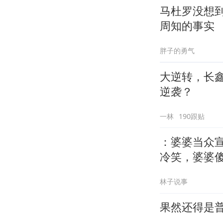
马杜罗没想
周知的事实
胖子的勇气
大逆转，长
逆袭？
一林
190跟贴
：婆婆当众
冷笑，婆婆
林子说事
果然还得是