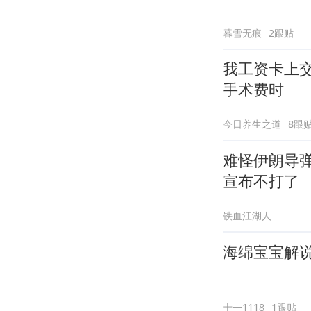
暮雪无痕
2跟贴
我工资卡上
手术费时
今日养生之道
8跟
难怪伊朗导
宣布不打了
铁血江湖人
海绵宝宝解说
十一1118
1跟贴