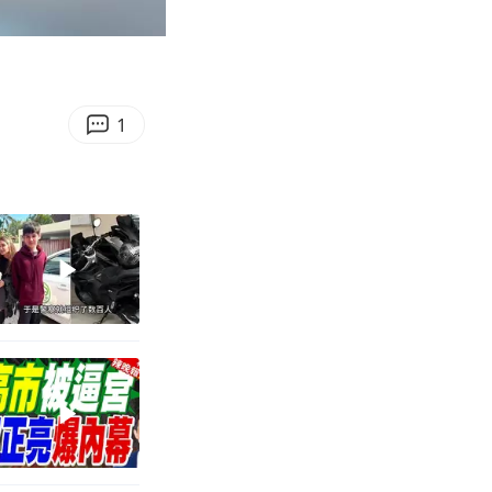
00:13
Enter
fullscreen
1