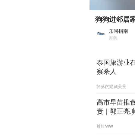
00:00
Play
狗狗进邻居
乐呵指南
河南
泰国旅游业
察杀人
角落的隐藏美景
高市早苗推
责｜郭正亮.帅
蛙哇WW