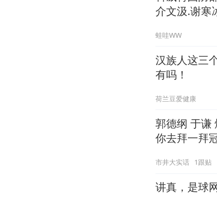
介文汲.谢寒冰
蛙哇WW
汉族人这三
有吗！
荷兰豆爱健康
郭德纲 于谦
你去拜一拜
市井大实话
1跟贴
讲真，是球