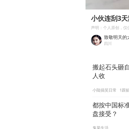
00:00
Play
小伙连刮3
声明：个人原创，仅
致敬明天的
四川
搬起石头砸
人收
小陆搞笑日常
1跟
都按中国标
盘接受？
鬼菜生活