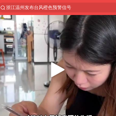
浙江温州发布台风橙色预警信号
解锁各地夏日限定体验
男童模仿奥特曼从高处跳下致骨折
富婆带资进组给自己硬加60多场吻戏
金饰克价一夜涨回1300元
峰哥实名举报汪海林偷税漏税
名创优品一次性内裤 颜面尽失
白海豚将正面袭击贯穿浙江
视频丨中国东方电气集团原党组副书记、董事宋致远
梁家辉：到内地拍戏不是北上是回归
牛津大学一纸声明甩不了锅