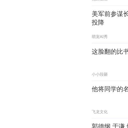
美军前参谋
投降
萌宠AI秀
这脸翻的比
小小段砸
他将同学的
飞龙文化
郭德纲 于谦