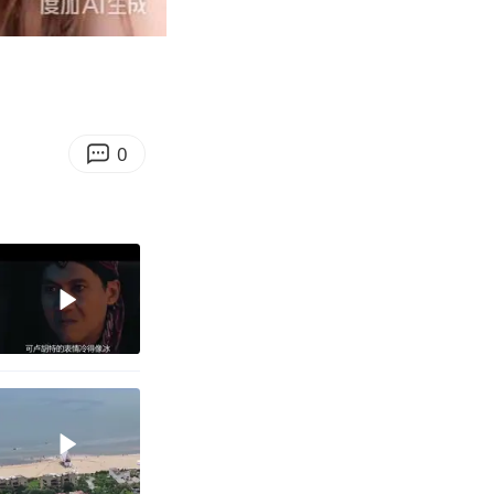
00:28
Enter
fullscreen
0