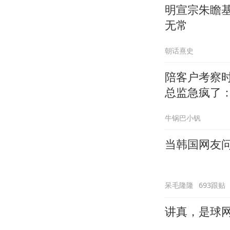
明宣宗朱瞻
无常
朝话熹史
陪客户考察
总监急疯了：
牛锅巴小钒
当韩国网友问
呆毛隆隆
693跟贴
讲真，是球