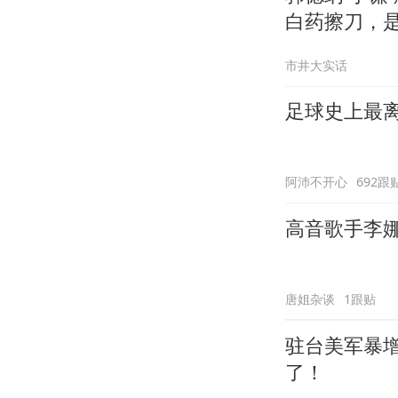
白药擦刀，
市井大实话
足球史上最
阿沛不开心
692跟
高音歌手李
唐姐杂谈
1跟贴
驻台美军暴
了！