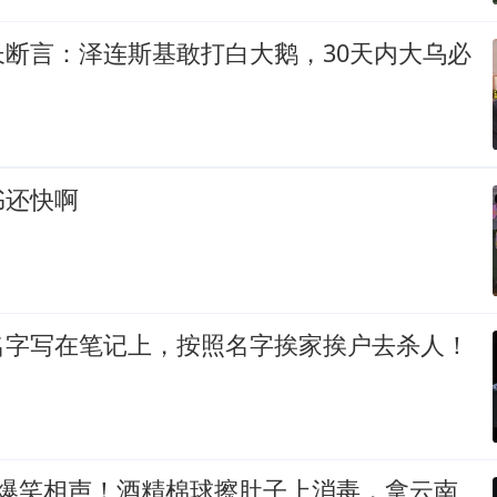
长断言：泽连斯基敢打白大鹅，30天内大乌必
书还快啊
名字写在笔记上，按照名字挨家挨户去杀人！
 爆笑相声！酒精棉球擦肚子上消毒，拿云南