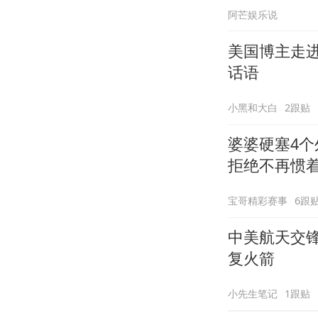
阿芒娱乐说
美国博主走
话语
小黑和大白
2跟贴
婆婆硬塞4
拒绝不再惯
宝哥精彩赛事
6跟
中美航天交
复火箭
小先生笔记
1跟贴