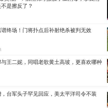
是不是擦反了？
离谱终场！门将扑点后补射绝杀被判无效
贴
娜与王二妮，同唱老歌黄土高坡，更喜欢哪种
增，台军头子罕见回应，美太平洋司令不装