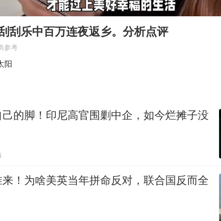
台风白海豚实时路径
包文婧：二胎很难一碗水端平
天刮刮乐中百万连夜返乡。分析点评
香港宏福苑火灾或由烟头引起
供参考
女主硬加吻戏短剧已下架
太阳
浙江台州《告全体市民书》
浙江一9岁男孩被海浪卷走仍在搜救中
自己的脚！印尼高官围剿中企，如今烂摊子没
郑丽文：台湾从来没有“独立”过
人民的健康、体质、幸福一脉相承
贴
准来！为啥美英当年拼命反对，联合国反而全