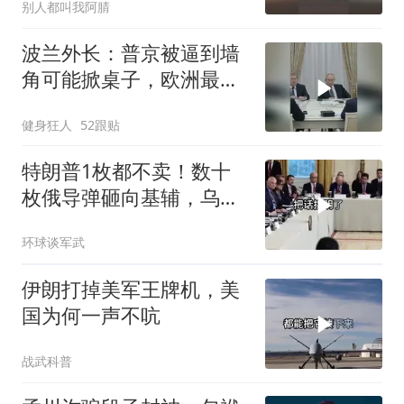
别人都叫我阿腈
波兰外长：普京被逼到墙
角可能掀桌子，欧洲最担
心的不是俄军有多强
健身狂人
52跟贴
特朗普1枚都不卖！数十
枚俄导弹砸向基辅，乌军
零拦截，泽连斯基终于把
环球谈军武
话挑明了
伊朗打掉美军王牌机，美
国为何一声不吭
战武科普