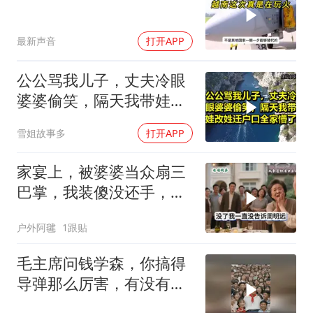
最新声音
打开APP
公公骂我儿子，丈夫冷眼
婆婆偷笑，隔天我带娃改
姓迁户口全家懵了！
雪姐故事多
打开APP
家宴上，被婆婆当众扇三
巴掌，我装傻没还手，悄
悄卖别墅搬家，8天后丈
户外阿毽
1跟贴
夫全家10人被新户主请出
家门
毛主席问钱学森，你搞得
导弹那么厉害，有没有办
法对付它？