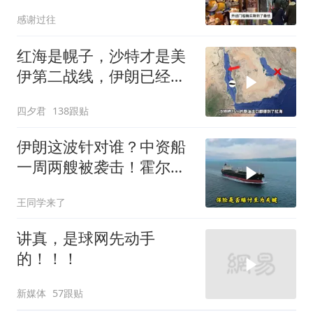
了？
感谢过往
红海是幌子，沙特才是美
伊第二战线，伊朗已经输
了？
四夕君
138跟贴
伊朗这波针对谁？中资船
一周两艘被袭击！霍尔木
兹海峡的“安全走廊”神话
王同学来了
彻底破灭！
讲真，是球网先动手
的！！！
新媒体
57跟贴