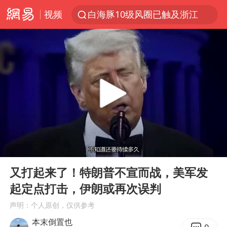
白海豚10级风圈已触及浙江
视频
拜登前列腺癌恶化
跨界融合拉长夏日经济消费链条
白海豚预计将在浙江苍南到三门一带登陆
四川宜宾5.5级地震后余震为何不断
2026年7月份居民消费价格同比上涨0.5%
伯克希尔净买入约200亿美元股票
“伊斯兰版北约”出现
00:00
17:09
Play
Ent
武契奇会见泽连斯基有何意图
full
又打起来了！特朗普不宣而战，美军发
上海中心城区暴雨预警由橙变红
起定点打击，伊朗或再次误判
台铃电动车仅骑一年就断电趴窝
声明：个人原创，仅供参考
白海豚5次眼壁置换
本末倒置也