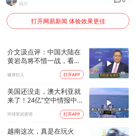
0
四川
浙江海域将现5到8米巨浪到狂浪
曝美下令调查弹药库存信息遭泄露事件
打开网易新闻 体验效果更佳
上海大部迎大暴雨
日本连续发生两次地震
介文汲点评：中国大陆在
以军士兵把枪口对准中国记者
黄岩岛将不惜一战，看你
方桃子代言广告视频已下架
菲律宾怎么做！
健身狂人
打开APP
白海豚在海上打了个结
构建更高水平的全民健身公共服务体系
美国还没走，澳大利亚就
来了！24亿“空中情报中
心”刚到手就杀入南海
环球军武密语
打开APP
越南这次，真是在玩火