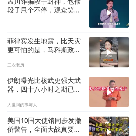
孟川诈骗段子封神，包袱
段子甩个不停，观众笑到
失态丨脱口秀
菲律宾发生地震，比天灾
更可怕的是，马科斯政府
无底线挑衅中国
三农老历
伊朗曝光比核武更强大武
器，四十八小时之期已
到，美军难以取胜
人世间的事与人
美国10国大使馆同步发撤
侨警告，全面大战真要来