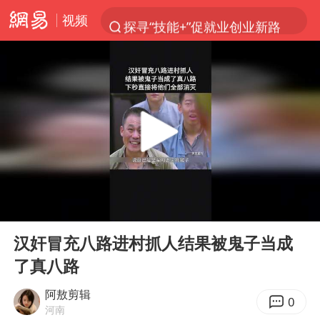
视频
探寻“技能+”促就业创业新路
台风“白海豚”影响中国已成定局
郑国霖回应去景区上班被保安拦下
维持强台风级！白海豚直奔华东沿海
印度暴发金迪普拉病毒
41岁女子为鼓励女儿考上985研究生
80后女柜员获聘4200亿银行副行长
00:00
00:47
24小时不关空调 电费反而更低？
Play
Ent
full
“梅姨”已是老年人 死刑或适用受限
汉奸冒充八路进村抓人结果被鬼子当成
了真八路
“事业单位招聘不是人情买卖”
美国退回1000亿美元关税
阿敖剪辑
0
河南