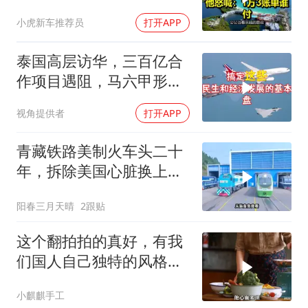
喊：1万3账单谁付
小虎新车推荐员
打开APP
泰国高层访华，三百亿合
作项目遇阻，马六甲形势
生变
视角提供者
打开APP
青藏铁路美制火车头二十
年，拆除美国心脏换上绿
色电力
阳春三月天晴
2跟贴
这个翻拍拍的真好，有我
们国人自己独特的风格魅
力
小麒麒手工