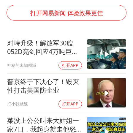
你常吃的兰州拉面要改名了
河南试行周五下午弹性离岗
打开网易新闻 体验效果更佳
南大数院院长疑辞职信里写不想干了
小伙靠AI减肥 45天瘦40斤进了ICU
对峙升级！解放军30艘
李亚鹏向地铁吐血女孩捐99999元
052D亮剑回应4万吨巨舰
新华社权威快报|我国编制完成新版全月地质图
挑衅
神秘的未知领域
打开APP
总书记关心百姓身边这些民生大事
普京终于下决心了！毁灭
性打击美国防企业
打小我就醜
打开APP
菜没上公公叫来大姑姐一
家7口，我起身就走他怒