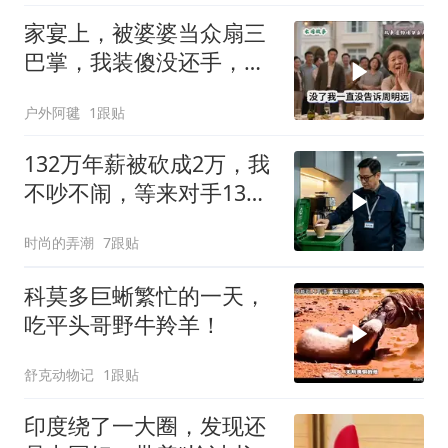
家宴上，被婆婆当众扇三
巴掌，我装傻没还手，悄
悄卖别墅搬家，8天后丈
户外阿毽
1跟贴
夫全家10人被新户主请出
家门
132万年薪被砍成2万，我
不吵不闹，等来对手13倍
年薪挖我
时尚的弄潮
7跟贴
科莫多巨蜥繁忙的一天，
吃平头哥野牛羚羊！
舒克动物记
1跟贴
印度绕了一大圈，发现还