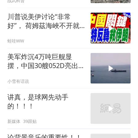
战武科普
川普说美伊讨论“非常
好”， 荷姆茲海峽不开就
出重拳｜帅化民.孙大千.
蛙哇WW
谢寒冰｜辣晚报20260805
美军炸沉4万吨巨舰显
摆，中国30艘052D亮出
10马赫“航母杀手”，西太
小雪有话说
变天了！
讲真，是球网先动手
的！！！
新媒体
39跟贴
论背景音乐的重要性！！