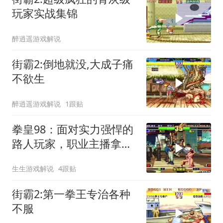
玩家实战集锦
醉逍遥游戏解说
街霸2:倒地就没,大成子痛
不欲生
醉逍遥游戏解说
1跟贴
拳皇98：面对实力强悍的
路人玩家，职业主播拿出
全主力
生生游戏解说
4跟贴
街霸2:第一拳王专治各种
不服