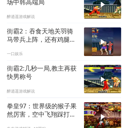
场中韩高端局
醉逍遥游戏解说
街霸2：吞食天地关羽骑
马带兵上阵，还有鸡腿补
血哦
一口娱乐
街霸2:几秒一局,教主再获
快男称号
醉逍遥游戏解说
拳皇97：世界级的猴子果
然厉害，空中飞翔踩打懵
神乐