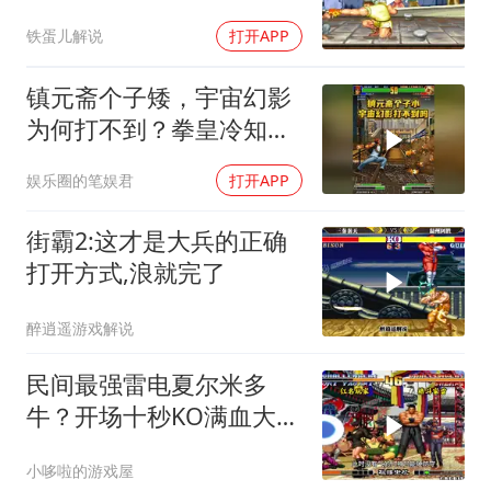
铁蛋儿解说
打开APP
镇元斋个子矮，宇宙幻影
为何打不到？拳皇冷知识
揭秘
娱乐圈的笔娱君
打开APP
街霸2:这才是大兵的正确
打开方式,浪就完了
醉逍遥游戏解说
民间最强雷电夏尔米多
牛？开场十秒KO满血大
门！
小哆啦的游戏屋