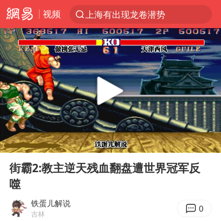
视频
上海有出现龙卷潜势
上半年我国经营主体结构持续优化
王传君 《披荆斩棘》
上海：5号线16号线浦江线全线停运
白海豚预计将在浙江苍南到三门一带登陆
今日15时起福州地铁高架区段停运
国足U17与阿森纳决赛取消 并列冠军
00:00
01:50
王艺迪2-4不敌张本美和止步4强
Play
Ent
full
上门女婿出轨女邻居多年被判重婚罪
街霸2:教主逆天残血翻盘遭世界冠军反
噬
2025年小学教师减少13.19万
王艺迪无缘横滨赛决赛
铁蛋儿解说
0
吉林