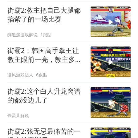
街霸2:教主把自己大腿都
掐紫了的一场比赛
醉逍遥游戏解说
1跟贴
街霸2：韩国高手拳王让
教主眼前一亮，教主多次
遭受对手无限连！
凌风游戏达人
6跟贴
街霸2:这个白人升龙离谱
的都没边儿了
铁蛋儿解说
街霸2:张无忌最痛苦的一