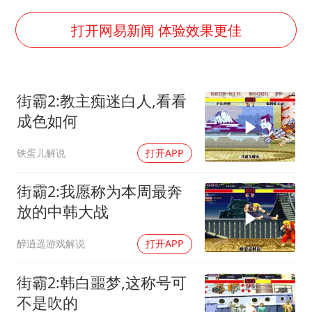
泰国：高度重视中国游客旅游体验
上海大部迎大暴雨
打开网易新闻 体验效果更佳
《龙餐馆》 冲奖
蒯曼挺进WTT横滨冠军赛女单四强
街霸2:教主痴迷白人,看看
以军士兵把枪口对准中国记者
成色如何
笔试第一被劝弃考涉事副校长被撤职
铁蛋儿解说
打开APP
白海豚5次眼壁置换
构建更高水平的全民健身公共服务体系
街霸2:我愿称为本周最奔
放的中韩大战
醉逍遥游戏解说
打开APP
街霸2:韩白噩梦,这称号可
不是吹的