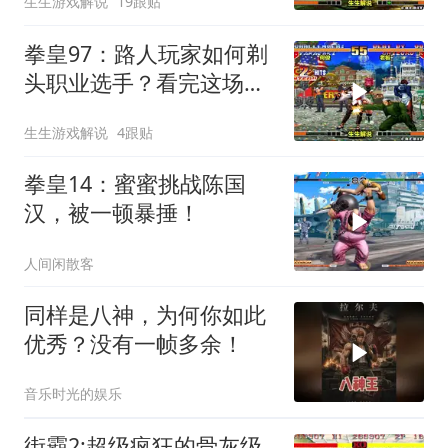
生生游戏解说
19跟贴
拳皇97：路人玩家如何剃
头职业选手？看完这场你
就懂了
生生游戏解说
4跟贴
拳皇14：蜜蜜挑战陈国
汉，被一顿暴捶！
人间闲散客
同样是八神，为何你如此
优秀？没有一帧多余！
音乐时光的娱乐
街霸2:超级疯狂的骨灰级