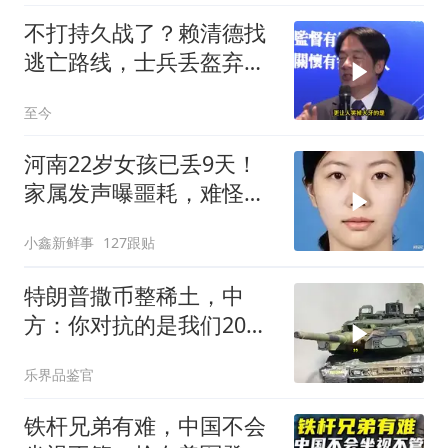
不打持久战了？赖清德找
逃亡路线，士兵丢盔弃
甲，解放军对其更名
至今
河南22岁女孩已丢9天！
家属发声曝噩耗，难怪搜
救犬也闻不到气味
小鑫新鲜事
127跟贴
特朗普撒币整稀土，中
方：你对抗的是我们20年
的读书声
乐界品鉴官
铁杆兄弟有难，中国不会