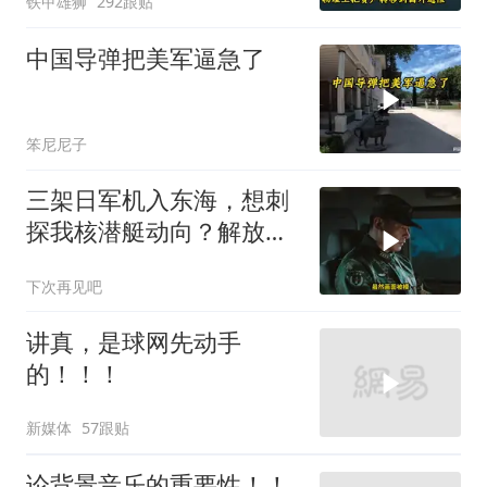
铁甲雄狮
292跟贴
策
中国导弹把美军逼急了
笨尼尼子
三架日军机入东海，想刺
探我核潜艇动向？解放军
导弹剑指日军基地
下次再见吧
讲真，是球网先动手
的！！！
新媒体
57跟贴
论背景音乐的重要性！！