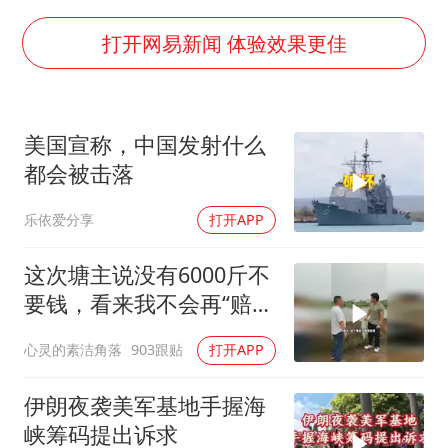
面对面丨蔡磊：与渐冻症抗争 纵使不敌 也不屈服
NBA传奇教练老尼尔森去世
打开网易新闻 体验效果更佳
手机真会“偷听”我们说话吗
加沙约14万栋建筑被完全摧毁
美国宣称，中国发射什么
5万小车卖不动 微型代步车集体遇冷
都会被击落
“皋”在低处
乐依爱分享
打开APP
从科技创新看开局起步的时与势
这次塘主说没有6000斤不
要钱，看来我不会再“赔
光”了呀
心灵的素洁角落
903跟贴
打开APP
伊朗夜袭美军基地手握海
峡筹码提出诉求