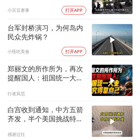
小豆豆赛事
打开APP
台军封桥演习，为何岛内
民众先炸锅？
小怪吃美食
打开APP
郑丽文的所作所为，再次
提醒国人：祖国统一大
业，终究得靠自己！
行者风范
白宫收到通知，中方五箭
齐发，半个美国挑战特朗
普，中期选举难了
感谢过往