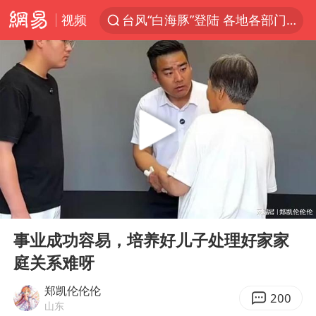
视频
台风“白海豚”登陆 各地各部门全力应对
人形机器人第一股
多地银行上调存款利率
上海地铁4条线路全线停运
白海豚路径图
宇树申购 中一签有望赚20万元
4.2平卫生间补漏注胶花1.55万
00:00
09:39
武汉3名城管协管员殴打摊主被刑拘
Play
Ent
full
律师谈贾冰私人饭局被偷拍
事业成功容易，培养好儿子处理好家家
庭关系难呀
男子结婚8年3个女儿都不是亲生
白海豚可深入内陆制造大范围风雨
郑凯伦伦伦
200
山东