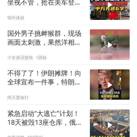
坐视不管，抢在美军登陆
前，中方先送6字
锦升体娱
国外男子挑衅猴群，现场
画面太刺激，果然洋相还
得洋人出！
小女孩没烦恼
1跟贴
不得了了！伊朗摊牌！向
全球宣布一件事，特朗普
这下进退两难了！
阿天爱旅行
紧急启动“大逃亡”计划！
18天被毁13座仓库，俄电
商巨头被逼无奈，出此下