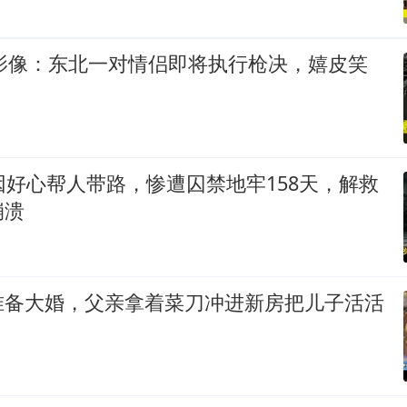
实影像：东北一对情侣即将执行枪决，嬉皮笑
因好心帮人带路，惨遭囚禁地牢158天，解救
崩溃
准备大婚，父亲拿着菜刀冲进新房把儿子活活