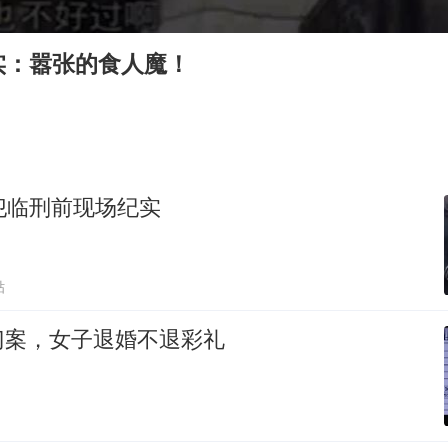
沙特否认与胡塞武装举行会谈
如何把百年大党建设得更加坚强有力
实：嚣张的食人魔！
乘客脱鞋散发异味 司机提醒反被怼
台风白海豚或在华东沿海登陆
日本籍女网红在韩直播时自杀身亡
太阳表面最高分辨率图像来了
犯临刑前现场纪实
余承东口误将24999元电脑报成2499
总书记关心百姓身边这些民生大事
贴
门案，女子退婚不退彩礼