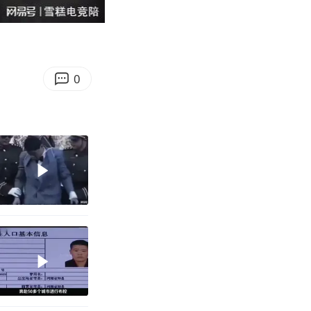
04:58
Enter
fullscreen
0