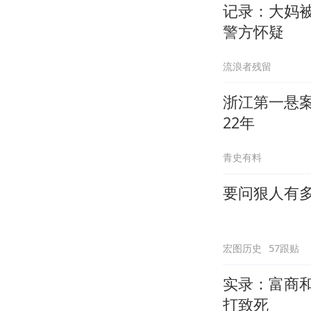
记录：大妈
警方怀疑
流浪者残留
浙江第一悬
22年
青史有料
要问狠人有
宏图历史
57跟贴
实录：富商
打致死