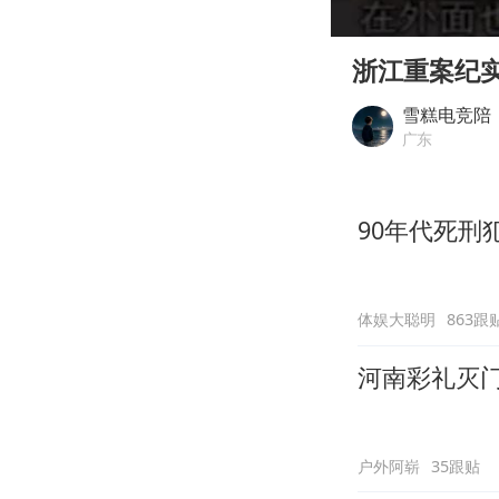
00:00
Play
浙江重案纪
雪糕电竞陪
广东
90年代死刑
体娱大聪明
863跟
河南彩礼灭
户外阿崭
35跟贴