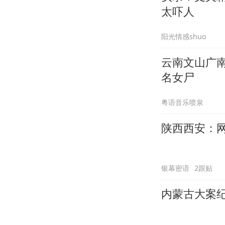
太吓人
阳光情感shuo
云南文山广
名女尸
粤语音乐喷泉
陕西西安：
银幕密语
2跟贴
内蒙古大案