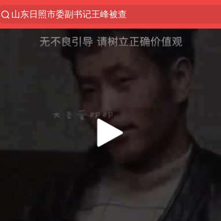
山东日照市委副书记王峰被查
探寻“技能+”促就业创业新路
24小时不关空调 电费反而更低？
山东财大教授刘海明逝世 终年38岁
美国退回1000亿美元关税
顾客结账把钱扔地上 服务员霸气扔回
李亚鹏向地铁吐血女孩捐99999元
河南试行周五下午弹性离岗
香港殿堂级填词人黎彼得因病离世 终年76岁
“银行午休1.5小时”留个窗口行不行
41岁女子为鼓励女儿考上985研究生