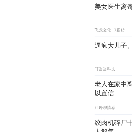
美女医生离
飞龙文化
7跟贴
逼疯大儿子
叮当当科技
老人在家中
以置信
江峰聊情感
绞肉机碎尸
人解气