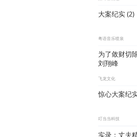
大案纪实 (2)
粤语音乐喷泉
为了敛财切
刘翔峰
飞龙文化
惊心大案纪
叮当当科技
实录：丈夫