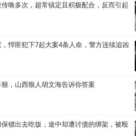
被传唤多次，超常镇定且积极配合，反而引起
案，悍匪犯下7起大案4条人命，警方连续追凶
多狠，山西狠人胡文海告诉你答案
和保镖出去吃饭，途中却遭讨债的绑架，被殴