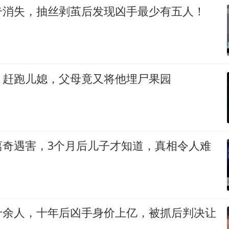
奇消失，抽丝剥茧后发现凶手最少有五人！
、赶跑儿媳，父母竟又将他埋尸果园
离奇遇害，3个月后儿子才知道，真相令人难
十余人，十年后凶手身价上亿，被抓后判决让