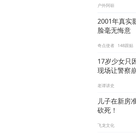
户外阿崭
2001年真
脸毫无悔意
奇点使者
148跟贴
17岁少女只
现场让警察
老谭讲史
儿子在新房
砍死！
飞龙文化