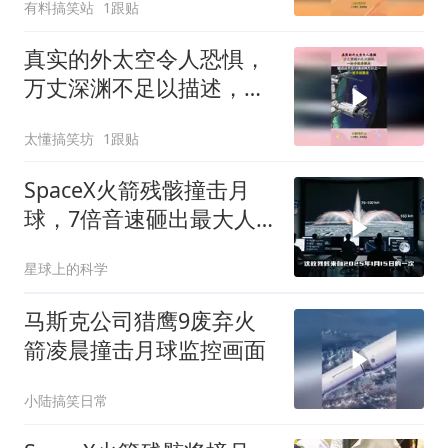
有料搞笑站
1跟贴
真实的外太空令人恐惧，
万丈深渊不足以描述，一
松手就会飘走！
太懂搞笑坊
1跟贴
SpaceX火箭残骸撞击月
球，7倍音速砸出最大人
造月坑
星球上的科学
马斯克公司猎鹰9废弃火
箭凌晨撞击月球监控画面
小陆搞笑日常