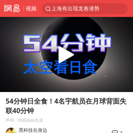
视频
上海有出现龙卷潜势
上海：5号线16号线浦江线全线停运
白海豚预计将在浙江苍南到三门一带登陆
今日15时起福州地铁高架区段停运
白海豚将给京津冀带来大暴雨
王艺迪2-4不敌张本美和止步4强
国足U17与阿森纳决赛取消 并列冠军
00:00
10:20
上门女婿出轨女邻居多年被判重婚罪
Play
Ent
full
《披荆斩棘》阵容官宣
54分钟日全食！4名宇航员在月球背面失
联40分钟
王艺迪无缘横滨赛决赛
声明：内容由AI生成
泰国：高度重视中国游客旅游体验
黑科技在身边