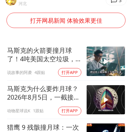
白海豚或提早3小时登陆
3
河北
2025年小学教师减少13.19万
打开网易新闻 体验效果更佳
《龙餐馆》 冲奖
蒯曼挺进WTT横滨冠军赛女单四强
武契奇会见泽连斯基有何意图
马斯克的火箭要撞月球
构建更高水平的全民健身公共服务体系
了！4吨美国太空垃圾，
直接砸出17米的大坑
说故事的阿袭
4跟贴
打开APP
马斯克为什么要炸月球？
2026年8月5日，一截接近
4吨重的猎鹰9号火箭残
动物星球说K
1跟贴
打开APP
骸，以每小时约8700公里
的速度撞上了月球
猎鹰 9 残骸撞月球：一次