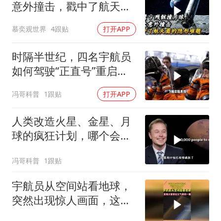
意外撞击，戳中了航天圈
的隐形难题
慕奕观世界
4跟贴
打开APP
时隔半世纪，四名宇航员
如何驾驶“正直号”重启人
类星际梦
冯哥科普
1跟贴
打开APP
人类改造火星、金星、月
球的疯狂计划，哪个会被
改造成功？
冯哥科普
1跟贴
宇航员从空间站看地球，
突然出现惊人画面，这也
太过震撼