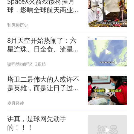
SpaceX火箭残骸将撞月
球，影响全球航天商业格
局
和风聊历史
8月天空开始热闹了：六
星连珠、日全食、流星雨
同时出现
嗷呜动物解说
2跟贴
塔卫二最伟大的人或许不
是英雄，而是让日子过得
下去的无名者
岁月轻纱
讲真，是球网先动手
的！！！