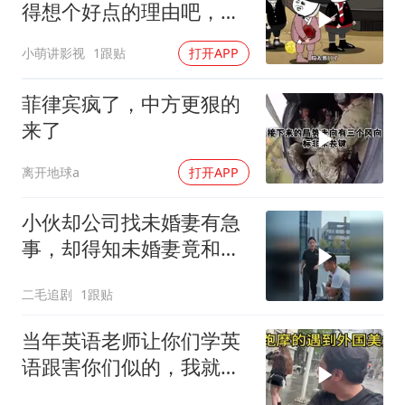
得想个好点的理由吧，这
这...他不成立啊
小萌讲影视
1跟贴
打开APP
菲律宾疯了，中方更狠的
来了
离开地球a
打开APP
小伙却公司找未婚妻有急
事，却得知未婚妻竟和别
人订婚！
二毛追剧
1跟贴
当年英语老师让你们学英
语跟害你们似的，我就是
吃了没有文化的亏