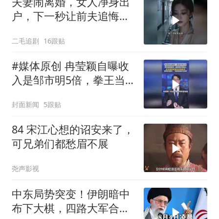
夫妻闹离婚，女人净身出
户，下一秒让前夫追悔莫
及！
二毛追剧
16跟贴
#媒体原创 冉莹颖自曝收
入是邹市明5倍，拳王当
场核实：连续数月零收
封面新闻
5跟贴
入，冉莹颖称希望他支棱
起来，邹市明力挺妻
84 宋江心想的诏安来了，
子："没有她就没有今天的
可兄弟们都愁眉不展
我"
尧声影视
中东局势突变！伊朗暗中
布下大棋，四路大军合