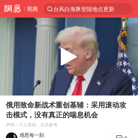
视频
台风白海豚登陆地点更新
以“新”破局 首发经济点亮城市消费活力
看守所辅警收受10万获刑1年
台风白海豚进入48小时警戒线
陈熠被张本美和连扳三局逆转
李亚鹏向地铁吐血女孩捐99999元
多地要求领导干部带头休假
00:00
06:22
感觉全东北都在等7号
Play
Ent
full
中方回应是否在太平洋海底开采稀土
俄用致命新战术重创基辅：采用滚动攻
击模式，没有真正的喘息机会
27岁女子成组织卖淫集团主犯被通缉
声明：个人原创，仅供参考
法国将禁止“未经同意的电话营销”
感恩每一刻