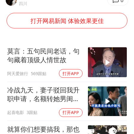
80后女柜员逆袭成4200亿银行副行长
0
四川
女子利用漏洞0元薅走3000多件家电
打开网易新闻 体验效果更佳
宇树科技 打新
今年已有4位周星驰电影配角去世
房主任回应争议
莫言：五句民间老话，句
把党建设得更加坚强有力
句藏着顶级人情世故
41岁女子为鼓励女儿考上985研究生
阿天爱旅行
569跟贴
打开APP
奋进开新局 实干挑大梁
冷战九天，妻子驳回我升
职申请，名额转她男闺
蜜，我转身办妥1件事
起喜电影
3跟贴
打开APP
就算你们想要搞我，那也