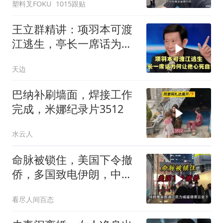
塑料叉FOKU
1015跟贴
王立群精讲：项羽本可渡
江逃生，亭长一席话为何
让他心死自刎
天边
巴纳补刷墙面，焊接工作
完成，米娜纪录片3512
水云人
命脉被锁住，美国下令撤
侨，多国致电伊朗，中国
两大判断全部成真
看尽人间百态