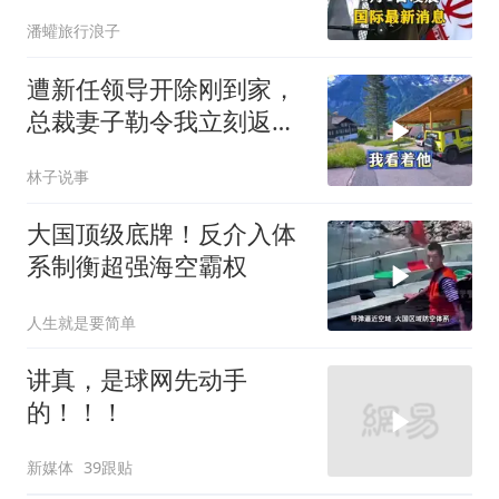
围，特朗普面临死局
潘蠸旅行浪子
遭新任领导开除刚到家，
总裁妻子勒令我立刻返
岗，我直言她无权命令我
林子说事
大国顶级底牌！反介入体
系制衡超强海空霸权
人生就是要简单
讲真，是球网先动手
的！！！
新媒体
39跟贴