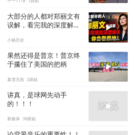
十一1118
1跟贴
大部分的人都对郑丽文有
误解，看完我的深度解析
你会敬佩她！
小杨历史
果然还得是普京！普京终
于攥住了美国的把柄
暮雪无痕
2跟贴
讲真，是球网先动手
的！！！
新媒体
39跟贴
论背景音乐的重要性！！