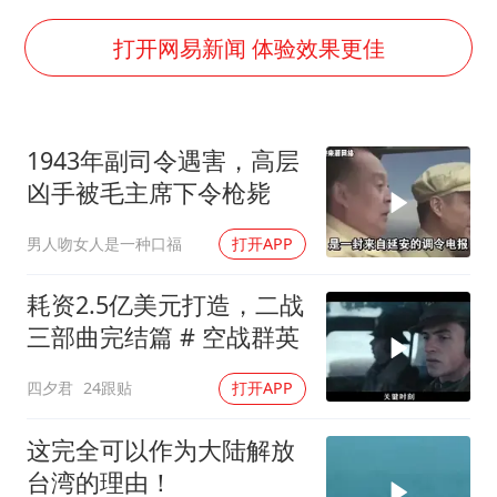
国防部：中国军队坚决反制任何闹海挑衅图谋
打开网易新闻 体验效果更佳
陈幸同晋级WTT横滨冠军赛8强
宇树科技中一签需缴款7.54万元
两名乘客在飞机上因调节座椅起冲突
1943年副司令遇害，高层
凶手被毛主席下令枪毙
女儿为争财产堵门阻挠父亲出殡
今日立秋你咬秋了吗
男人吻女人是一种口福
打开APP
夯实基础开新局
耗资2.5亿美元打造，二战
三部曲完结篇 # 空战群英
四夕君
24跟贴
打开APP
这完全可以作为大陆解放
台湾的理由！