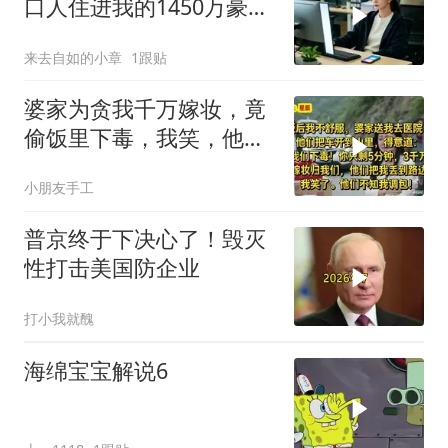
口人住进我的1450万豪
宅，一开门全傻眼
来去自如的小章
1跟贴
婆家为贪我千万嫁妆，竟
偷饭里下毒，我笑，他们
却不知我调包！
小朋友手工
普京终于下决心了！毁灭
性打击美国防企业
打小我就醜
海绵宝宝解说6