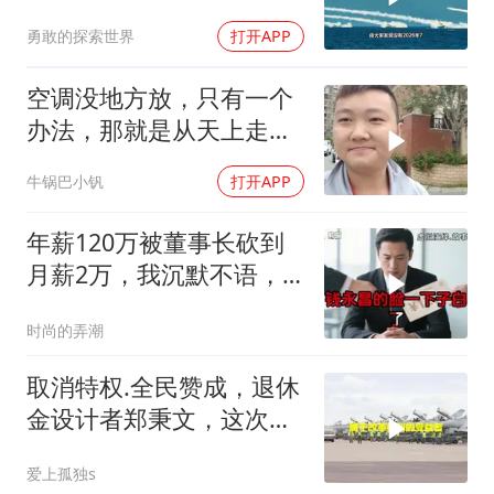
勇敢的探索世界
打开APP
空调没地方放，只有一个
办法，那就是从天上走，
老师傅一招拿下
牛锅巴小钒
打开APP
年薪120万被董事长砍到
月薪2万，我沉默不语，
当天竞品出12倍薪资挖走
时尚的弄潮
我
取消特权.全民赞成，退休
金设计者郑秉文，这次站
在了风口浪尖
爱上孤独s