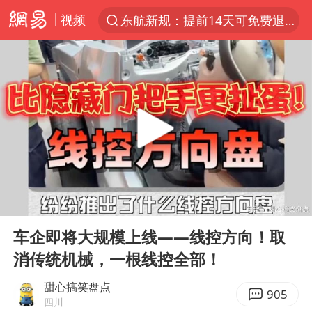
东航新规：提前14天可免费退改签
视频
“电影+”如何激发千亿级消费新活力？
日本试射“战斧”导弹，国防部回应
台风白海豚中心风力增强
向鹏0-3不敌张本智和
百花奖开幕式
四川宜宾高县4.9级地震致1死
广东雷州通报特教老师招聘违规事件
00:00
02:19
Play
Ent
山东一元代青花杯离奇失踪
full
车企即将大规模上线——线控方向！取
“新疆阿勒泰八月能滑雪”不实
消传统机械，一根线控全部！
刘国正说向鹏打得很窝囊
甜心搞笑盘点
905
我国外贸延续良好增长态势
四川