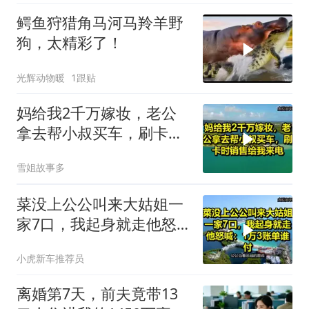
鳄鱼狩猎角马河马羚羊野
狗，太精彩了！
光辉动物暖
1跟贴
妈给我2千万嫁妆，老公
拿去帮小叔买车，刷卡时
销售给我来电！
雪姐故事多
菜没上公公叫来大姑姐一
家7口，我起身就走他怒
喊：1万3账单谁付
小虎新车推荐员
离婚第7天，前夫竟带13