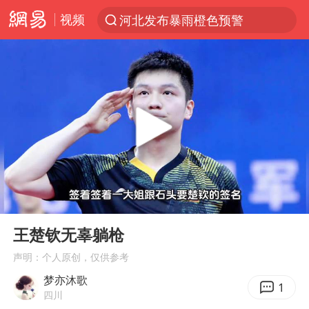
视频
河北发布暴雨橙色预警
台风“白海豚”登陆 各地各部门全力应对
人形机器人第一股
多地银行上调存款利率
上海地铁4条线路全线停运
白海豚路径图
宇树申购 中一签有望赚20万元
00:00
00:32
4.2平卫生间补漏注胶花1.55万
Play
Ent
full
武汉3名城管协管员殴打摊主被刑拘
王楚钦无辜躺枪
律师谈贾冰私人饭局被偷拍
声明：个人原创，仅供参考
梦亦沐歌
男子结婚8年3个女儿都不是亲生
1
四川