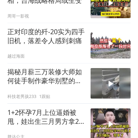
相，台海战略格局或生变
周哥一影视
正对印度的歼-20实为四手
旧机，落差令人感到刺痛
越过海面
揭秘月薪三万装修大师如
何徒手制作豪华别墅的罗
马柱？
科技老男孩233
1跟贴
1+2怀孕7月上位逼婚被
甩，娃出生三月男方拿20
万抢人，官官痛斥
胖达公主