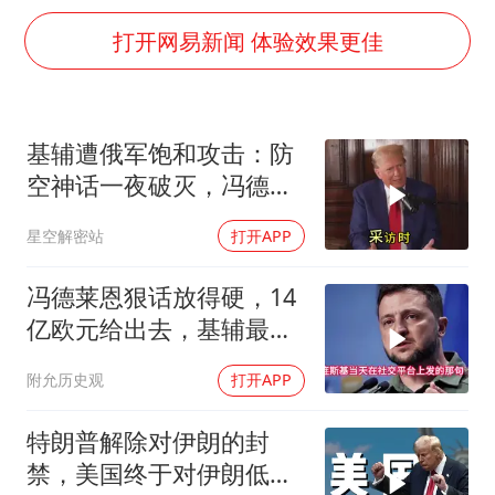
白海豚可深入内陆制造大范围风雨
打开网易新闻 体验效果更佳
面对面丨蔡磊：与渐冻症抗争 纵使不敌 也不屈服
NBA传奇教练老尼尔森去世
手机真会“偷听”我们说话吗
基辅遭俄军饱和攻击：防
加沙约14万栋建筑被完全摧毁
空神话一夜破灭，冯德莱
5万小车卖不动 微型代步车集体遇冷
恩怒了，欧洲的钱却救不
星空解密站
打开APP
了急
“皋”在低处
冯德莱恩狠话放得硬，14
从科技创新看开局起步的时与势
亿欧元给出去，基辅最缺
的东西却一样没补上
附允历史观
打开APP
特朗普解除对伊朗的封
禁，美国终于对伊朗低头