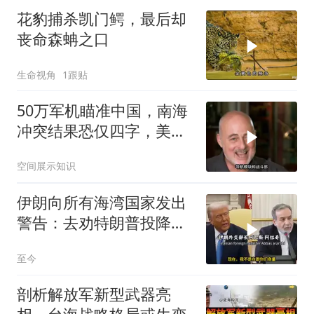
花豹捕杀凯门鳄，最后却
丧命森蚺之口
生命视角
1跟贴
50万军机瞄准中国，南海
冲突结果恐仅四字，美防
长曾紧急下令
空间展示知识
伊朗向所有海湾国家发出
警告：去劝特朗普投降，
不然打到你们投降
至今
剖析解放军新型武器亮