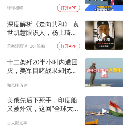
认输了吗？
球球相印
打开APP
深度解析《走向共和》 袁
世凯慧眼识人，杨士琦确
实不一般
天鹅漫画说
261跟贴
打开APP
十二架歼20半小时内遭团
灭，美军目睹战果却忧心
忡忡不已
和风聊历史
美俄先后下死手，印度船
又被炸沉，这回“全球大
国”的面具彻底挂不住了
古人那点事