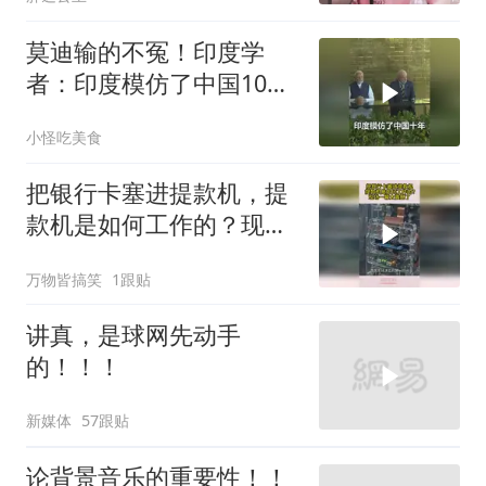
莫迪输的不冤！印度学
者：印度模仿了中国10
年，一直模仿一直失败
小怪吃美食
把银行卡塞进提款机，提
款机是如何工作的？现场
一幕太震撼了
万物皆搞笑
1跟贴
讲真，是球网先动手
的！！！
新媒体
57跟贴
论背景音乐的重要性！！