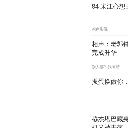
84 宋江心
尧声影视
相声：老郭
完成升华
别人都叫我阿腈
掼蛋换做你
穆杰塔巴藏
机又被击落