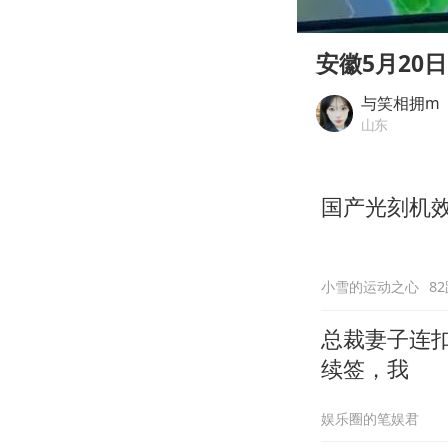
00:00
Play
安徽5月20
与笑相拥m
山东
国产光刻机
小雪的运动之心
8
总裁妻子连
续签，我
娱乐圈的笔娱君