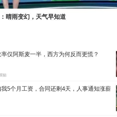
中国军队坚决反制任何闹海图谋
向鹏0-3不敌张本智和
日：晴雨变幻，天气早知道
江苏发布台风蓝色预警
曝美拒绝乌增购“爱国者”导弹请求
女孩摆摊卖菌子时收到北大通知书
全球百万人“花钱干农活”
效率仅阿斯麦一半，西方为何反而更慌？
广岛核爆81周年央视播《奥本海默》
东方之约 相约未来
2跟贴
扣我5个月工资，合同还剩4天，人事通知涨薪