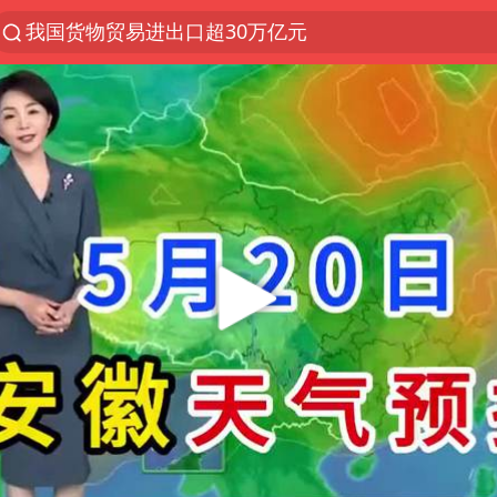
我国货物贸易进出口超30万亿元
上半年我国机械工业经济运行稳中有进
官方通报教师招聘笔试前13名被淘汰
四川宜宾市高县发生4.9级地震
国防部回应日本试射“战斧”导弹
A股三大股指收涨
泰国枪击案凶手先杀祖父母后行凶
台风“白海豚”体型变大！环流面积接近13个浙江那么
泰国校园枪击案死亡人数升至7人
“立秋的第一杯奶茶”又爆单了
河南回应带薪错峰休假通知引争议