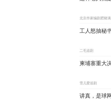
北京作家编剧肥猪满
工人怒抽秘
二毛追剧
柬埔寨重大决
雪儿爱追剧
讲真，是球