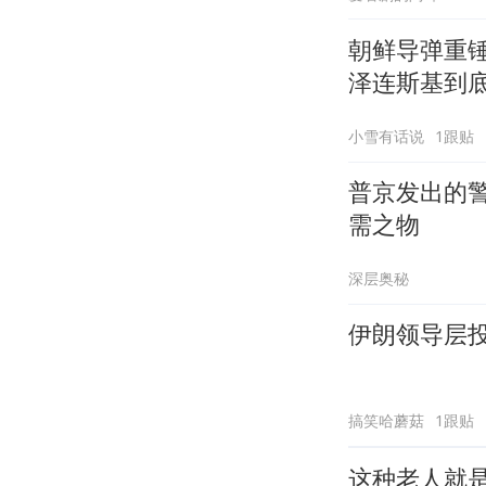
朝鲜导弹重
泽连斯基到
小雪有话说
1跟贴
普京发出的
需之物
深层奥秘
伊朗领导层
搞笑哈蘑菇
1跟贴
这种老人就