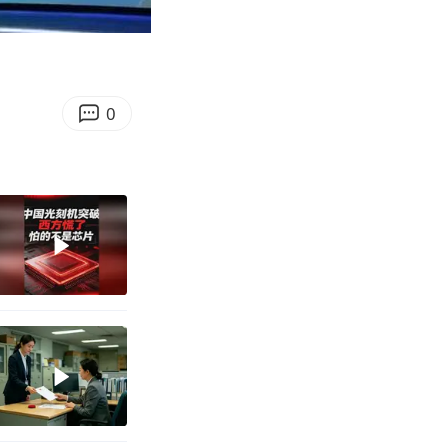
03:42
Enter
fullscreen
0