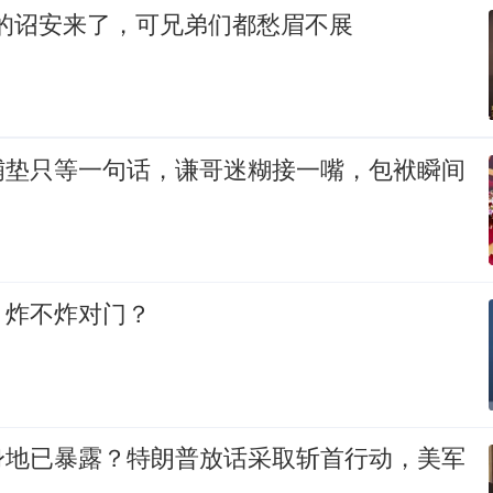
想的诏安来了，可兄弟们都愁眉不展
铺垫只等一句话，谦哥迷糊接一嘴，包袱瞬间
，炸不炸对门？
身地已暴露？特朗普放话采取斩首行动，美军