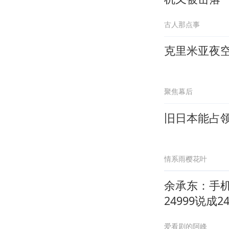
古人那点事
克里米亚夜
聚焦幕后
旧日本能占领
情系雨樱花叶
余承东：手
24999说成24
爱看剧的阿峰