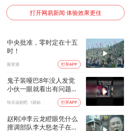
“不建议大家买深色蛋糕”
男子结婚8年3个女儿均非亲生
打开网易新闻 体验效果更佳
男子杀人后逃进深山21年活得像野人
985博士后被曝在妻子孕期出轨后续
中央批准，零时定在十五
公司“上四休三”但要降薪1000元
时！
47岁妈妈突然产女 26岁女儿：很震惊
眼里酒
打开APP
如何把百年大党建设得更加坚强有力？
鬼子装哑巴8年没人发觉
小伙一眼就看出有问题下
秒一招就让他现原形
快乐追剧吧
1跟贴
打开APP
赵刚冲李云龙瞪眼凭什么
擅调部队李大怒老子在鄂