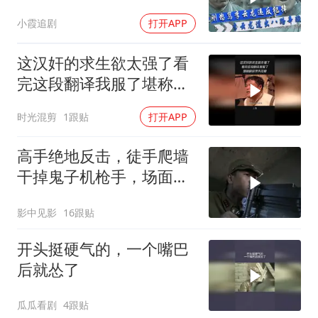
豫皖打仗时你在哪
小霞追剧
打开APP
这汉奸的求生欲太强了看
完这段翻译我服了堪称翻
译界天花板
时光混剪
1跟贴
打开APP
高手绝地反击，徒手爬墙
干掉鬼子机枪手，场面太
精彩了
影中见影
16跟贴
开头挺硬气的，一个嘴巴
后就怂了
瓜瓜看剧
4跟贴