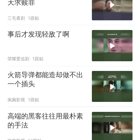
天求赎罪
三毛看剧
1跟贴
事后才发现轻敌了啊
荣耀爱追剧
1跟贴
火箭导弹都能造却做不出
一个插头
疯癫影视
1跟贴
高端的黑客往往用最朴素
的手法