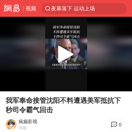
视频
夜幕落下 运动上场
美国将对多晶硅衍生品加征15%关税
泰交通部副部长回应中国人遭歧视手势
改名后的“青海拉面”店
勒沃库森U17主帅盛赞赵松源
台军“汉光秀”开场闹剧多
段绚竞因公牺牲 年仅44岁
00:00
02:16
1岁宝宝碰坏纸巾盒 宝妈被索赔924元
Play
Ent
full
女子开一天一夜空调后二氧化碳中毒
我军奉命接管沈阳不料遭遇美军抵抗下
秒司令霸气回击
97岁英国奶奶飞上天再破吉尼斯纪录
“空调24小时开着更省电”不实
疯癫影视
0
河南