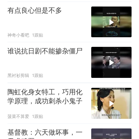
有点良心但是不多
神奇小看吧
1跟贴
谁说抗日剧不能掺杂僵尸
黑衬衫剪辑
1跟贴
陶虹化身女特工，巧用化
学原理，成功刺杀小鬼子
菠菜不算爱
1跟贴
基督教：六天做坏事，一