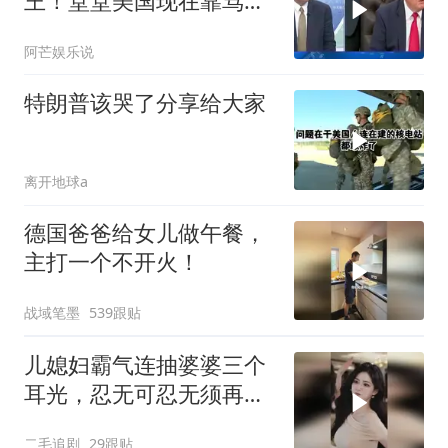
王！堂堂美国现在靠骂人
赢的美伊战争
阿芒娱乐说
特朗普该哭了分享给大家
离开地球a
德国爸爸给女儿做午餐，
主打一个不开火！
战域笔墨
539跟贴
儿媳妇霸气连抽婆婆三个
耳光，忍无可忍无须再
忍，太解气了！
二毛追剧
29跟贴