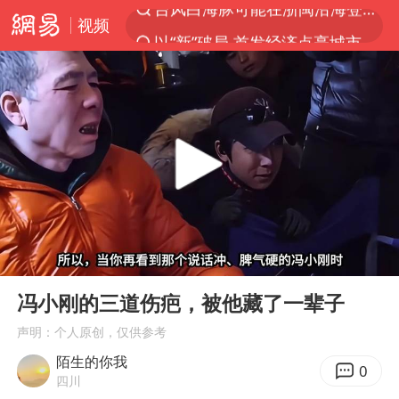
视频
以“新”破局 首发经济点亮城市消费活力
台风白海豚影响中国已成定局
中方回应是否开采太平洋海底稀土资源
昆明石林火把节
外交部发言人就广岛核爆81周年等答记者问
我国编制完成新版全月地质图
胡塞武装袭扰红海航运行动升级
00:00
06:08
郑国霖回应去景区上班被保安拦下
Play
Ent
full
80后女柜员逆袭成4200亿银行副行长
冯小刚的三道伤疤，被他藏了一辈子
感觉全东北都在等7号
声明：个人原创，仅供参考
陌生的你我
扎哈罗娃批广岛市长不提美国原子弹
0
四川