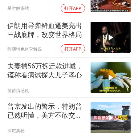
不怕中国的稀土制裁
星空解密站
打开APP
伊朗用导弹鲜血逼美亮出
三战底牌，改变世界格局
陈腕特色体育解说
打开APP
夫妻揣56万拆迁款进城，
谎称看病试探大儿子孝心
苗苗情感说
普京发出的警示，特朗普
已然听懂，美方不敢交出
乌方最需之物
深层奥秘