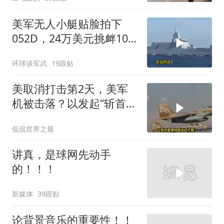
美军无人小艇贴脸拍下
052D，24万美元挑衅10
亿美元大驱，这是要搞新
环球谈军武
19跟贴
战法？
美取消打击第2天，美军
机被击落？以发起“斩首行
动”
侃侃世界之最
讲真，是球网先动手
的！！！
新媒体
39跟贴
论背景音乐的重要性！！