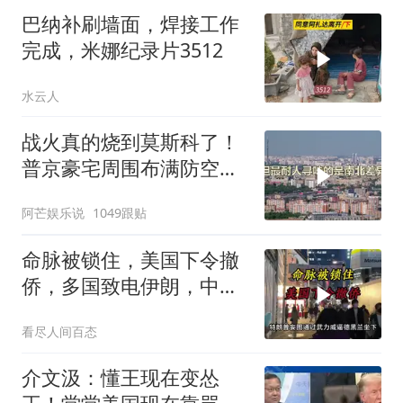
巴纳补刷墙面，焊接工作
完成，米娜纪录片3512
水云人
战火真的烧到莫斯科了！
普京豪宅周围布满防空
塔，大战一触即发2
阿芒娱乐说
1049跟贴
命脉被锁住，美国下令撤
侨，多国致电伊朗，中国
两大判断全部成真
看尽人间百态
介文汲：懂王现在变怂