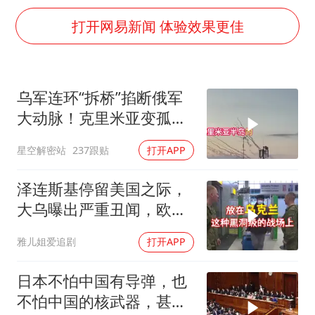
泰国一女公务员妆容引争议 本人回应
打开网易新闻 体验效果更佳
多地要求领导干部带头休假
女子利用漏洞0元薅走3000多件家电
首次证实！“胶球”存在
乌军连环“拆桥”掐断俄军
村民谈“梅姨”：叫的其实是“媒姨”
大动脉！克里米亚变孤
关之琳否认与27岁模特的恋情
岛，黑海舰队被迫“搬
星空解密站
237跟贴
打开APP
家”？
奋进开新局 实干挑大梁
泽连斯基停留美国之际，
大乌曝出严重丑闻，欧洲
或彻夜难眠
雅儿姐爱追剧
打开APP
日本不怕中国有导弹，也
不怕中国的核武器，甚至