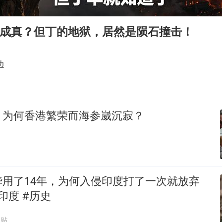
38岁演员求职万岁山NPC成功
日本试射“战斧”导弹，国防部回应
言成真？但丁的地狱，居然是陨石撞击！
胡彦斌韩磊 谁帮谁
胡彦斌获《歌手2026》歌王
边
我国外贸延续良好增长态势
“新疆阿勒泰八月能滑雪”不实
，为何香港繁荣而海参崴沉寂？
夯实基础开新局
华用了14年，为何入侵印度打了一次就放弃
印度 #历史
跟贴