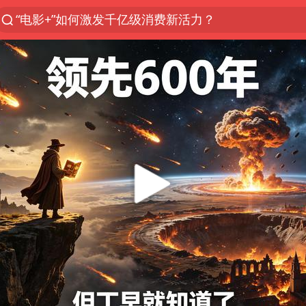
“电影+”如何激发千亿级消费新活力？
“秋天的第一杯奶茶”6岁了
全球首个长时储能一体化产业园量产
台风白海豚已进入24小时警戒线
四川宜宾市高县4.9级地震致1人死亡
中国女篮70-67险胜尼日利亚女篮
名创优品回应女子吐槽内裤质量差
上海：台风白海豚或将带来龙卷风
国防部：中国军队坚决反制任何闹海挑衅图谋
U17国足三连胜晋级明日之星半决赛
国乒男单横滨冠军赛全军覆没