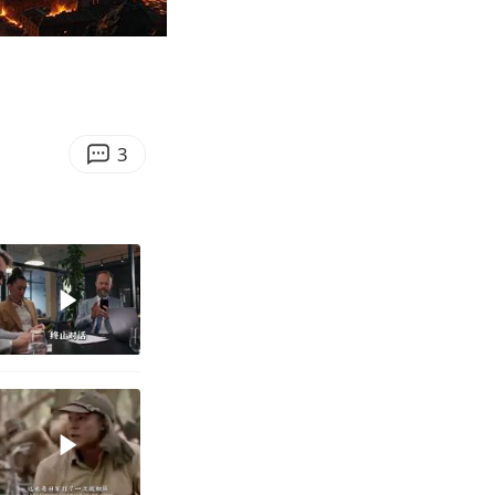
05:07
Enter
fullscreen
3