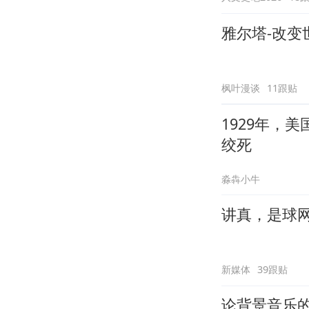
雅尔塔-改变
枫叶漫谈
11跟贴
1929年，
绞死
淼犇小牛
讲真，是球
新媒体
39跟贴
论背景音乐