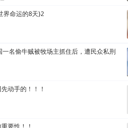
世界命运的8天}2
美国一名偷牛贼被牧场主抓住后，遭民众私刑
网先动手的！！！
的重要性！！