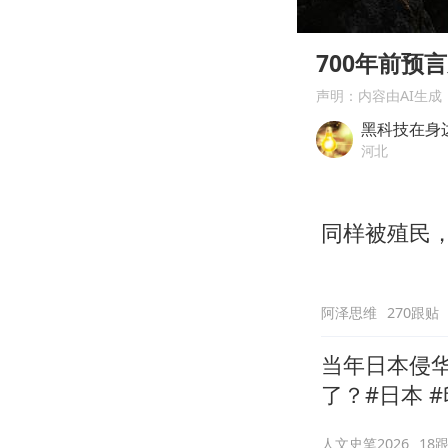
00:00
Play
700年前预
声明：内容由AI生成
黑科技在身
河北
同样被殖民
阿泽思维
270跟贴
当年日本侵
了？#日本 #
人文史笔2026
18