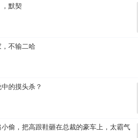
，，默契
家，不输二哈
说中的摸头杀？
追小偷，把高跟鞋砸在总裁的豪车上，太霸气