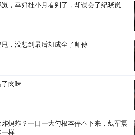
晓岚，幸好杜小月看到了，却误会了纪晓岚
被甩，没想到最后却成全了师傅
出了肉味
欢炸蚂蚱？一口一大勺根本停不下来，戴军震
蛙一样