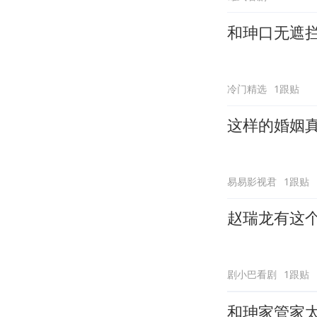
和珅口无遮
冷门精选
1跟贴
这样的婚姻
易易影视君
1跟贴
赵瑞龙有这
剧小巴看剧
1跟贴
和珅家管家