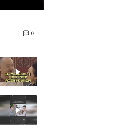
03:51
Enter
fullscreen
0