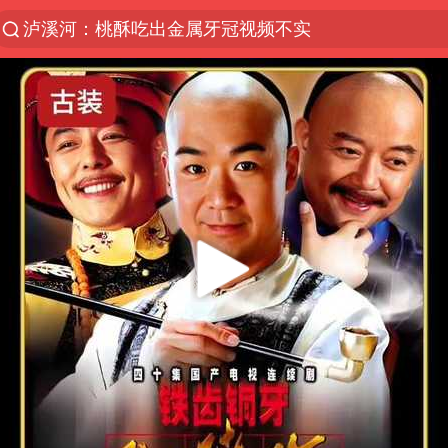
泸溪河：桃酥吃出金属牙冠视频不实
27岁女子组织卖淫集团被悬赏通缉
美国将对多晶硅衍生品加征15%关税
泰国校园枪击案死亡人数升至7人
火把节震撼瞬间
公司“上四休三”但要降薪1000元
泰高官回应中国人在泰遭歧视：全面调查
改名后的“青海拉面”店
四川宜宾市高县发生4.9级地震
女子开一天一夜空调后二氧化碳中毒
“空调24小时开着更省电”不实