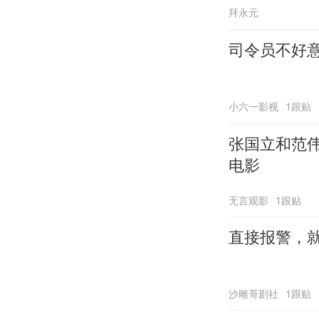
拜永元
司令员不好
小六一影视
1跟贴
张国立和范
电影
无言观影
1跟贴
直接报警，
沙雕哥剧社
1跟贴