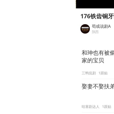
00:00
Play
176铁齿铜
苟或说剧A
陕西
和珅也有被
家的宝贝
三鸭侃剧
1跟贴
娶妻不娶扶
哇塞剧达人
1跟贴