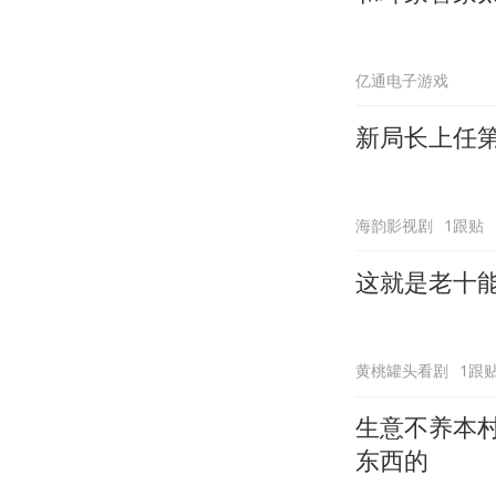
亿通电子游戏
新局长上任
海韵影视剧
1跟贴
这就是老十
黄桃罐头看剧
1跟
生意不养本
东西的