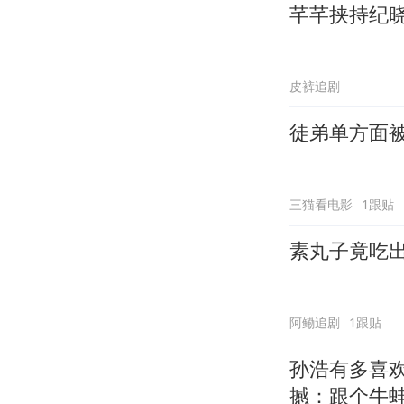
芊芊挟持纪
皮裤追剧
徒弟单方面
三猫看电影
1跟贴
素丸子竟吃
阿鳓追剧
1跟贴
孙浩有多喜
撼：跟个牛