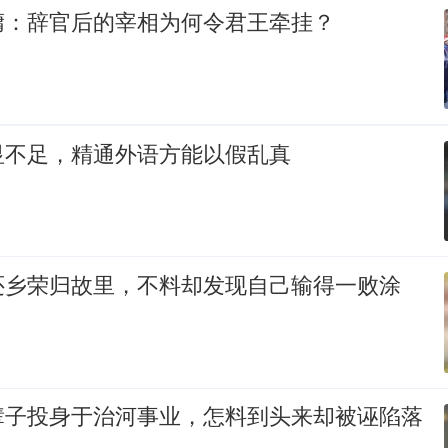
墉：辞官后的宰相为何令君王牵挂？
显不足，精通外语方能以假乱真
还乡荣归故里，不料却发现自己输得一败涂
辈子投身于治河事业，怎料到头来却被诬陷落