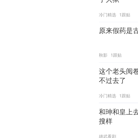
冷门精选
1跟贴
原来假药是
秋影
1跟贴
这个老头阅
不过去了
冷门精选
1跟贴
和珅和皇上
搜样
雄武看剧