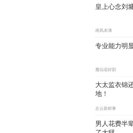
皇上心念刘
南风未满
专业能力明
魔仙追好剧
大太监衣锦
地！
左云新鲜事
男人花费半
了大狱