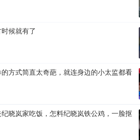
古时候就有了
卷的方式简直太奇葩，就连身边的小太监都看
去纪晓岚家吃饭，怎料纪晓岚铁公鸡，一脸抠