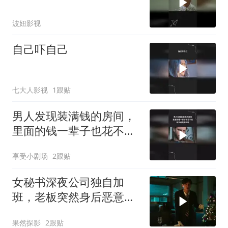
波妞影视
自己吓自己
七大人影视
1跟贴
男人发现装满钱的房间，
里面的钱一辈子也花不
完，每天就是撒钱玩
享受小剧场
2跟贴
女秘书深夜公司独自加
班，老板突然身后恶意偷
袭，幸好女人机智化解危
果然探影
2跟贴
机