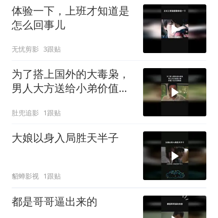
体验一下，上班才知道是
怎么回事儿
无忧剪影
3跟贴
为了搭上国外的大毒枭，
男人大方送给小弟价值六
百万的毒品
肚兜追影
1跟贴
大娘以身入局胜天半子
貂蝉影视
1跟贴
都是哥哥逼出来的