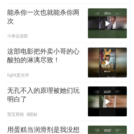
能杀你一次也就能杀你两
次
小幸运追影
这部电影把外卖小哥的心
酸拍的淋漓尽致！
light是光华
无孔不入的原理被她们玩
明白了
莹宝剪辑
8跟贴
用蛋糕当润滑剂是我没想