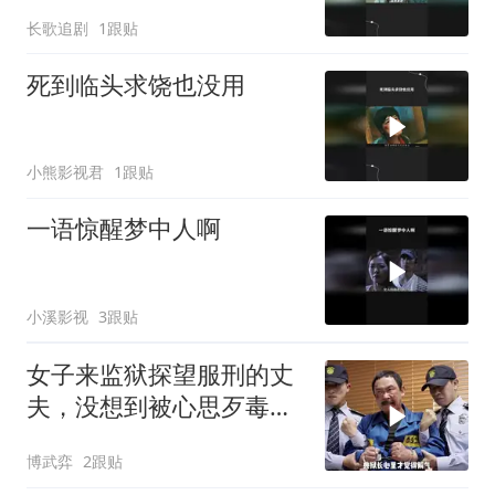
长歌追剧
1跟贴
死到临头求饶也没用
小熊影视君
1跟贴
一语惊醒梦中人啊
小溪影视
3跟贴
女子来监狱探望服刑的丈
夫，没想到被心思歹毒的
典狱长盯上
博武弈
2跟贴