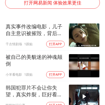
万岁山接盘烂尾恒大文旅城
打开网易新闻 体验效果更佳
泰国初中生饮弹自尽前开了26枪
多个明星演唱会取消
真实事件改编电影，儿子
店主称换“青海拉面”招牌后生意更好
自主意识被摧毁，背后故
女儿为争财产堵门阻挠父亲出殡
事引反思
千古情剧场
1跟贴
打开APP
Kimi K3也失控了
习近平心系体育强国建设
被自己的美貌迷的神魂颠
倒
小羊看电影
1跟贴
打开APP
韩国犯罪片不会让你失
望，真实炸裂，巨好看！
一秒也舍不得快进！