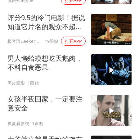
悦悦知识分享
打开APP
评分9.5的冷门电影！据说
知道它片名的观众不超过
百分之十！
极客湾Geekerwan
19跟贴
打开APP
男人懒蛤蟆想吃天鹅肉，
不料自食恶果
黑皮观影
1跟贴
女孩半夜回家，一定要注
意安全
夏夏看影视
1跟贴