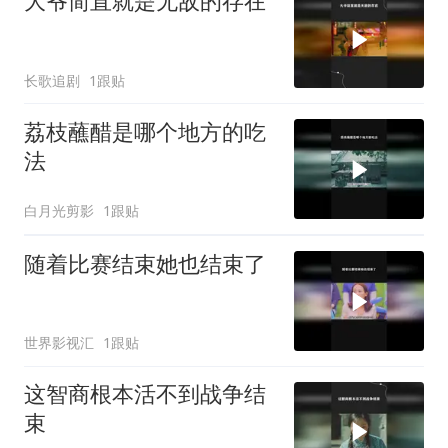
大爷简直就是无敌的存在
长歌追剧
1跟贴
荔枝蘸醋是哪个地方的吃
法
白月光剪影
1跟贴
随着比赛结束她也结束了
世界影视汇
1跟贴
这智商根本活不到战争结
束