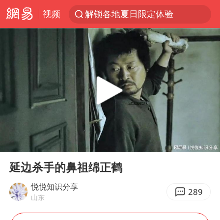
视频
解锁各地夏日限定体验
视频丨中国东方电气集团原党组副书记、董事宋致远被查
台风白海豚闭眼浙江上海处于危险半圆
香港宏福苑火灾或由烟头引起
网约车司机充电时猝死保险拒赔
中国父女泰国骑摩托车坠崖1死1伤
白海豚将正面袭击贯穿浙江
00:00
06:49
周末打虎 宋致远被查
Play
Ent
full
温州发布告全体市民书：非必要不外出
延边杀手的鼻祖绵正鹤
刘浩存百花奖开幕式红裙起舞
悦悦知识分享
289
山东
郑丽文：台湾从来没有“独立”过