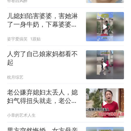
帘卷西风醉
儿媳妇陷害婆婆，害她淋
了一身牛奶，下幕婆婆彻
底怒了
姿宇爱搞笑
1跟贴
人穷了自己娘家妈都看不
起
枕月综艺
老公嫌弃媳妇太丢人，媳
妇气得扭头就走，老公的
反应让人意外
小章的艺术人生
男方突然悔婚，女方母亲