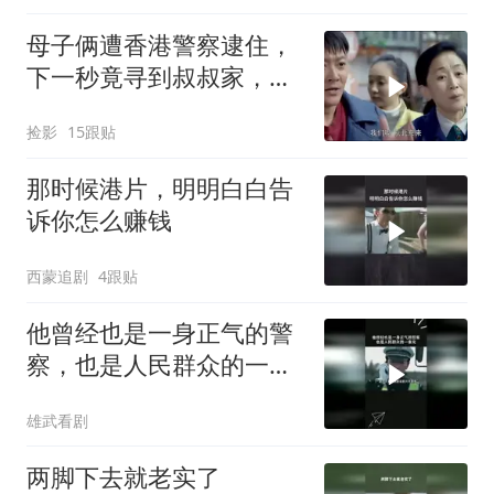
母子俩遭香港警察逮住，
下一秒竟寻到叔叔家，瞬
间有了救星
捡影
15跟贴
那时候港片，明明白白告
诉你怎么赚钱
西蒙追剧
4跟贴
他曾经也是一身正气的警
察，也是人民群众的一束
光
雄武看剧
两脚下去就老实了