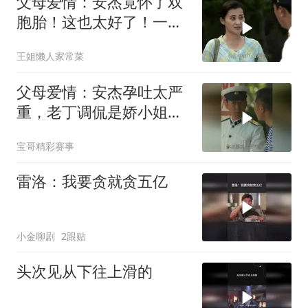
父母爱情：安杰竟怀了双
胞胎！这也太好了！一下
生俩！
王姐懒人家常菜
父母爱情：安杰孕吐太严
重，老丁调侃是娇小姐，
德福这反应贼逗
宝哥精彩赛事
雷洛：我要贪就贪五亿
小金聊剧
2跟贴
头次见从下往上滑的