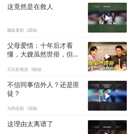
这竟然是在救人
魏延看剧
2跟贴
父母爱情：十年后才看
懂，大嫂虽然世俗，但却
是一个智慧的人
天玑影视说
3跟贴
不信同事信外人？还是匪
徒？
乌鸦追剧
1跟贴
这理由太离谱了