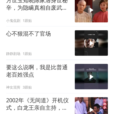
方世玉知晓陈家洛身世秘
辛，为隐瞒真相自废武
功，背后隐情引深思
小鬼侃剧
1跟贴
心不狠混不了官场
静静剧场
1跟贴
要这么说啊，我是比普通
老百姓强点
神女混剪
3跟贴
2002年《无间道》开机仪
式，白龙王亲自主持，预