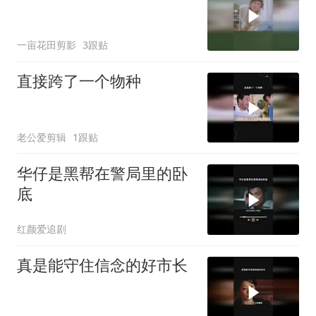
一亩花田剪影
3跟贴
直接跨了一个物种
老公爱剪辑
1跟贴
华仔是黑帮在警局里的卧
底
红颜爱追剧
真是能守住信念的好市长