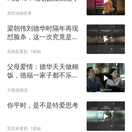
普陀动物世界
梁朝伟刘德华时隔年再现
怼脸杀，这一次究竟是敌
是友
辰晓星看剧
1跟贴
父母爱情：德华天天做糊
饭，德福一家子都不乐意
了，不愧是一家子
天鹅漫画说
你平时，是不是特爱思考
笑笑来看剧
1跟贴