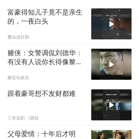
富豪得知儿子竟不是亲生
的，一夜白头
魔仙追好剧
赌侠：女警调侃刘德华：
有没有人说你长得像黎
明，这段笑喷了
糖逗在娱乐
跟着豪哥想不发财都难
三有追剧
1跟贴
父母爱情：十年后才明