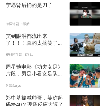
宁愿背后捅的是刀子
海洋追剧
1跟贴
笑到眼泪都流出来
了！！！真的太搞笑了！
星爷不愧是第一喜剧之王
樱桃唠生活
1跟贴
周星驰电影《功夫女足》
片段，男足小看女足队
员，结果被打惨了
佐流Saryu
郑中基被喊帅哥，笑称起
码给40？现场反应太逗了