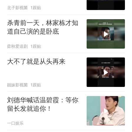
北子影视菌
1跟贴
杀青前一天，林家栋才知
道自己演的是卧底
弈秋爱追剧
1跟贴
大不了就是从头再来
靓妹影视菌
1跟贴
刘德华喊话温碧霞：等你
留长发就追你！
一口娱乐