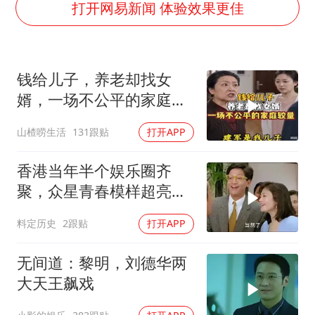
号召领导带头休假 是大家不想休吗
打开网易新闻 体验效果更佳
律师称“梅姨”若满75岁或不适用死刑
《歌手》歌王之战帮唱嘉宾官宣
钱给儿子，养老却找女
“梅姨”准确年龄仍未知
婿，一场不公平的家庭较
南昌一规划馆现“阴间座椅”字样
量
山楂唠生活
131跟贴
打开APP
上海一酒店房间爬满床虱 住客反被怼
中国经济展现强大韧性和活力
香港当年半个娱乐圈齐
聚，众星青春模样超亮
眼，星爷现身瞬间惊艳
料定历史
2跟贴
打开APP
无间道：黎明，刘德华两
大天王飙戏