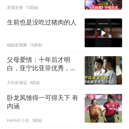
言句句成真！
君观史册
15跟贴
生前也是没吃过猪肉的人
靓妹影视菌
16跟贴
父母爱情：十年后才明
白，亚宁比亚菲优秀，为
何在剧中并不讨喜
天玑影视说
4跟贴
卧龙凤雏得一可得天下 有
内涵
Hello吖小志
3跟贴