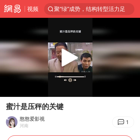
视频
聚“绿”成势，结构转型活力足
80后女柜员逆袭成4200亿银行副行长
多地要求领导干部带头休假
四川资阳市原市长王善平被判11年
金饰克价大幅跳涨
24小时不关空调 电费会更低吗
郑国霖回应去景区上班被保安拦下
00:00
00:18
浙江舟山21条水上客运航线停航
Play
Ent
full
空调发明出来竟然不是为了给人降温
蜜汁是压秤的关键
今年4位周星驰电影配角去世
憨憨爱影视
1
河南
中国五箭齐发反制美国