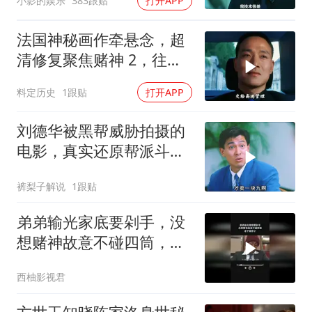
小影的娱乐
383跟贴
打开APP
法国神秘画作牵悬念，超
清修复聚焦赌神 2，往昔
经典深度解读
料定历史
1跟贴
打开APP
刘德华被黑帮威胁拍摄的
电影，真实还原帮派斗
争！
裤梨子解说
1跟贴
弟弟输光家底要剁手，没
想赌神故意不碰四筒，老
千输惨了
西柚影视君