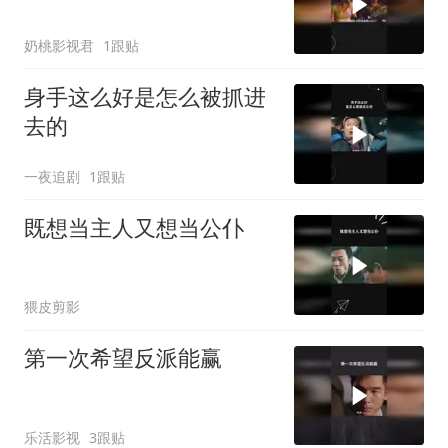
奶桃影视君
1跟贴
身手这么好是怎么被抓进
去的
一夜追剧
1跟贴
既想当主人又想当公仆
猥皮剪影
第一次希望反派能赢
乐活影视
3跟贴