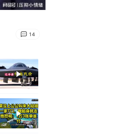
01:41
Enter
fullscreen
14