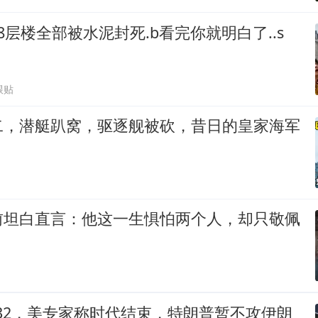
8层楼全部被水泥封死.b看完你就明白了..s
跟贴
二，潜艇趴窝，驱逐舰被砍，昔日的皇家海军
前坦白直言：他这一生惧怕两个人，却只敬佩
-32，美专家称时代结束，特朗普暂不攻伊朗