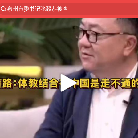
泉州市委书记张毅恭被查
秘鲁和墨西哥宣布恢复外交关系
沙特土耳其巴基斯坦签署共同防务协议
中医教你一招提升气血
全球首个长时储能一体化产业园量产
四川宜宾市高县4.9级地震致1人死亡
胜宏科技：股票交易异常波动
2名小孩玩手机低头幅度近乎折叠
38岁演员求职万岁山NPC成功
国防部：中国军队坚决反制任何闹海挑衅图谋
我国外贸延续良好增长态势