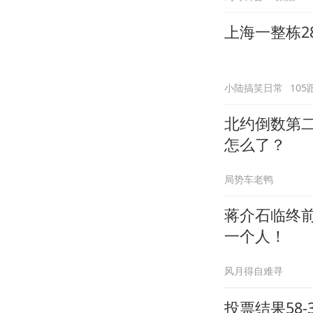
上海一整栋2
小陆搞笑日常
105
北约倒数第
怎么了？
局势车老鸭
蒋介石临终
一个人！
风月得自难寻
投票结果58