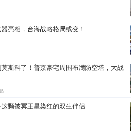
武器亮相，台海战略格局或变！
到莫斯科了！普京豪宅周围布满防空塔，大战
跟贴
—这颗被冥王星染红的双生伴侣