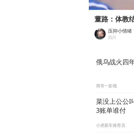
00:00
Play
董路：体教
压抑小情绪
四川
俄乌战火四年
周哥一影视
菜没上公公
3账单谁付
小虎新车推荐员