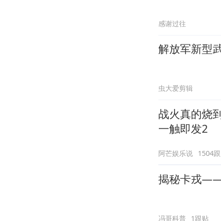
感谢过往
解放军新型
虫大爱剪辑
战火真的烧
一触即发2
阿芒娱乐说
1504
揭秘卡戎—
冯哥科普
1跟贴