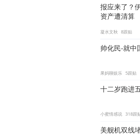
报应来了？
资产遭清算
凝水文秋
8跟贴
帅化民-就
果妈聊娱乐
5跟贴
十二岁跑进
小蜜情感说
318跟
美舰机双线堵