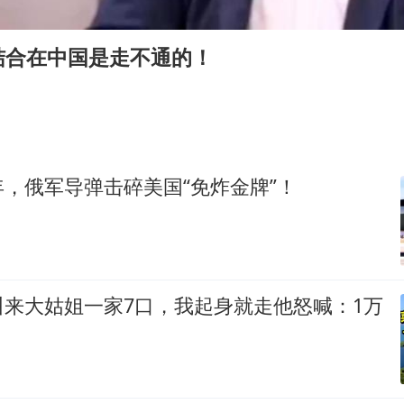
东航：国内客票提前14天免费退改
欧阳娜娜窦靖童好搭
结合在中国是走不通的！
中巨芯：上半年归母净利润1405.77万元
中国女篮70-67险胜尼日利亚女篮
“今天得有40℃了吧 为啥还不预警”
夯实基础开新局
，俄军导弹击碎美国“免炸金牌”！
叫来大姑姐一家7口，我起身就走他怒喊：1万