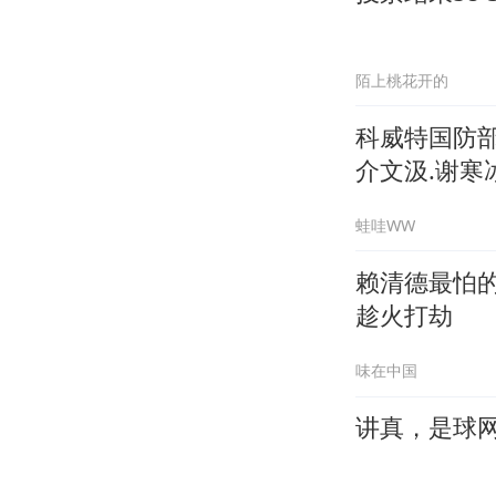
陌上桃花开的
科威特国防
介文汲.谢寒冰
蛙哇WW
赖清德最怕的
趁火打劫
味在中国
讲真，是球